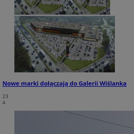
Nowe marki dołączają do Galerii Wiślanka
23
4