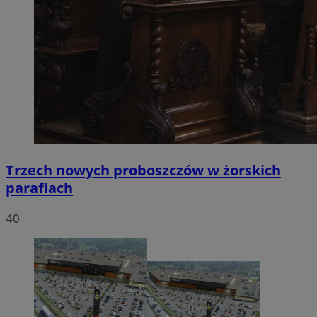
Trzech nowych proboszczów w żorskich
parafiach
40