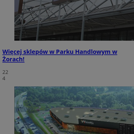
Więcej sklepów w Parku Handlowym w
Żorach!
22
4