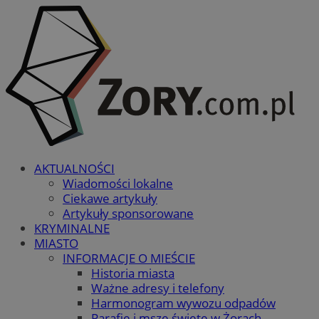
AKTUALNOŚCI
Wiadomości lokalne
Ciekawe artykuły
Artykuły sponsorowane
KRYMINALNE
MIASTO
INFORMACJE O MIEŚCIE
Historia miasta
Ważne adresy i telefony
Harmonogram wywozu odpadów
Parafie i msze święte w Żorach