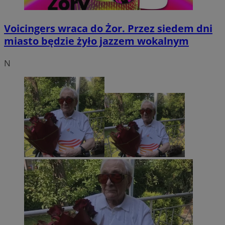
Voicingers wraca do Żor. Przez siedem dni
miasto będzie żyło jazzem wokalnym
N