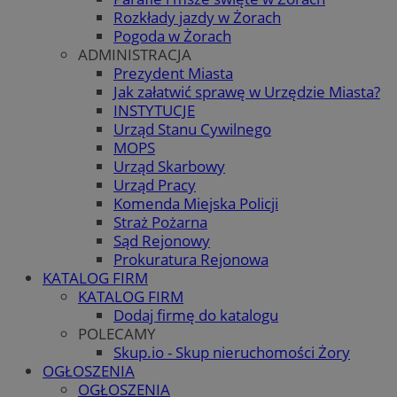
Rozkłady jazdy w Żorach
Pogoda w Żorach
ADMINISTRACJA
Prezydent Miasta
Jak załatwić sprawę w Urzędzie Miasta?
INSTYTUCJE
Urząd Stanu Cywilnego
MOPS
Urząd Skarbowy
Urząd Pracy
Komenda Miejska Policji
Straż Pożarna
Sąd Rejonowy
Prokuratura Rejonowa
KATALOG FIRM
KATALOG FIRM
Dodaj firmę do katalogu
POLECAMY
Skup.io - Skup nieruchomości Żory
OGŁOSZENIA
OGŁOSZENIA