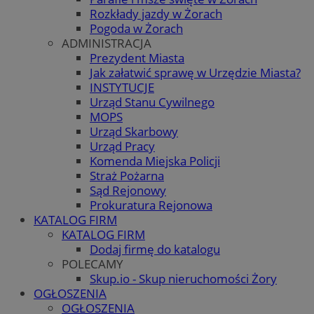
Rozkłady jazdy w Żorach
Pogoda w Żorach
ADMINISTRACJA
Prezydent Miasta
Jak załatwić sprawę w Urzędzie Miasta?
INSTYTUCJE
Urząd Stanu Cywilnego
MOPS
Urząd Skarbowy
Urząd Pracy
Komenda Miejska Policji
Straż Pożarna
Sąd Rejonowy
Prokuratura Rejonowa
KATALOG FIRM
KATALOG FIRM
Dodaj firmę do katalogu
POLECAMY
Skup.io - Skup nieruchomości Żory
OGŁOSZENIA
OGŁOSZENIA