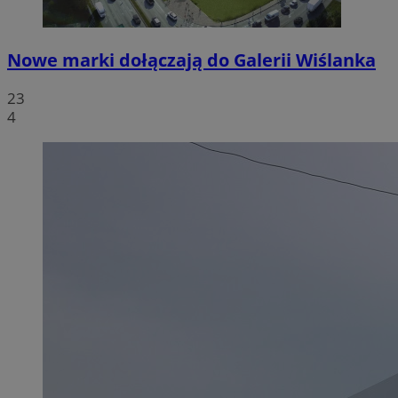
Nowe marki dołączają do Galerii Wiślanka
23
4