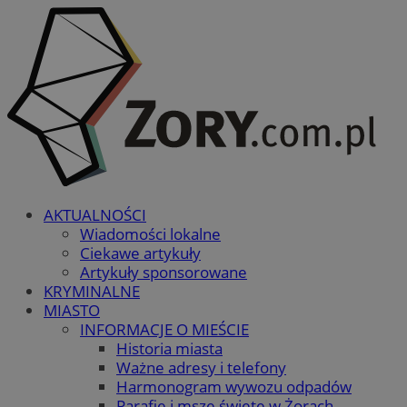
AKTUALNOŚCI
Wiadomości lokalne
Ciekawe artykuły
Artykuły sponsorowane
KRYMINALNE
MIASTO
INFORMACJE O MIEŚCIE
Historia miasta
Ważne adresy i telefony
Harmonogram wywozu odpadów
Parafie i msze święte w Żorach