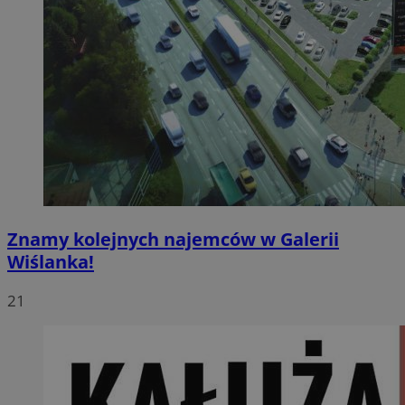
Znamy kolejnych najemców w Galerii
Wiślanka!
21