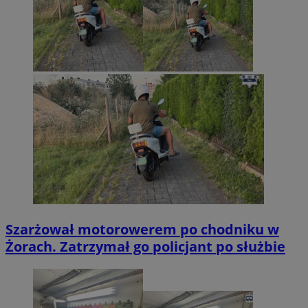
Szarżował motorowerem po chodniku w
Żorach. Zatrzymał go policjant po służbie