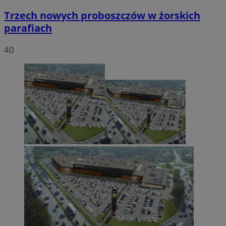
Trzech nowych proboszczów w żorskich
parafiach
40