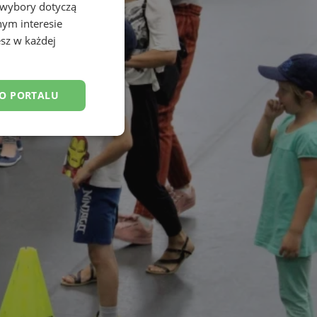
 wybory dotyczą
nym interesie
sz w każdej
DO PORTALU
esklasyfikowane
ane
owanie użytkownika i
j.