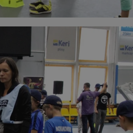
entyfikator sesji.
entyfikator sesji.
entyfikator sesji.
niania ludzi i
trony internetowej,
e ważnych raportów
ryny internetowej.
 identyfikatora
erów obsługuje
ekście
lu optymalizacji
 do przechowywania
niu do usług
e, czy użytkownik
enia lub reklamy.
nformacje o zgodzie
ncjach dotyczących
ia z witryny.
olityki prywatności
ich przestrzeganie
temu użytkownik nie