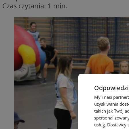
Czas czytania: 1 min.
Odpowiedzia
My i nasi partne
uzyskiwania dost
takich jak Twój a
spersonalizowanyc
usług.
Dostawcy s