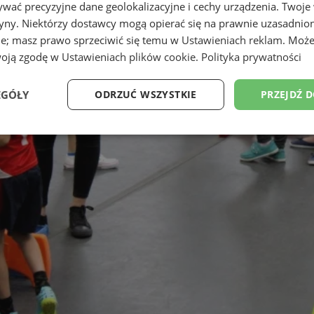
wać precyzyjne dane geolokalizacyjne i cechy urządzenia. Twoje
tryny. Niektórzy dostawcy mogą opierać się na prawnie uzasadnio
ie; masz prawo sprzeciwić się temu w
Ustawieniach reklam
. Może
woją zgodę w
Ustawieniach plików cookie
.
Polityka prywatności
EGÓŁY
ODRZUĆ WSZYSTKIE
PRZEJDŹ 
Wydajność
Targetowanie
Funkcjonalność
Ni
ezbędne
Wydajność
Targetowanie
Funkcjonalność
Niesklasyfikow
ie umożliwiają korzystanie z podstawowych funkcji strony internetowej, takich jak log
Bez niezbędnych plików cookie nie można prawidłowo korzystać ze strony internetowe
Okres
Provider
/
Domena
Opis
przechowywania