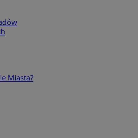
adów
ch
ie Miasta?