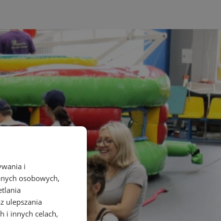
ywania i
danych osobowych,
etlania
az ulepszania
 i innych celach,