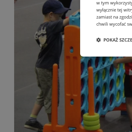
w tym wykorzysty
wyłącznie tej wi
zamiast na zgodz
chwili wycofać s
POKAŻ SZCZ
Niezbędne
Ni
Niezbędne pliki cook
zarządzanie kontem. 
Nazwa