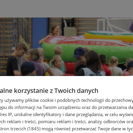
lne korzystanie z Twoich danych
rzy używamy plików cookie i podobnych technologii do przechow
ępu do informacji na Twoim urządzeniu oraz do przetwarzania 
dres IP, unikalne identyfikatory i dane przeglądania, w celu wyświ
h reklam i treści, pomiaru reklam i treści, analizy odbiorców or
tron trzecich (1845)
mogą również przetwarzać Twoje dane w tych