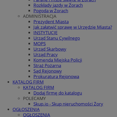
Rozkłady jazdy w Żorach
Pogoda w Żorach
ADMINISTRACJA
Prezydent Miasta
Jak załatwić sprawę w Urzędzie Miasta?
INSTYTUCJE
Urząd Stanu Cywilnego
MOPS
Urząd Skarbowy
Urząd Pracy
Komenda Miejska Policji
Straż Pożarna
Sąd Rejonowy
Prokuratura Rejonowa
KATALOG FIRM
KATALOG FIRM
Dodaj firmę do katalogu
POLECAMY
Skup.io - Skup nieruchomości Żory
OGŁOSZENIA
OGŁOSZENIA