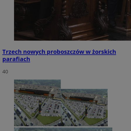
Trzech nowych proboszczów w żorskich
parafiach
40