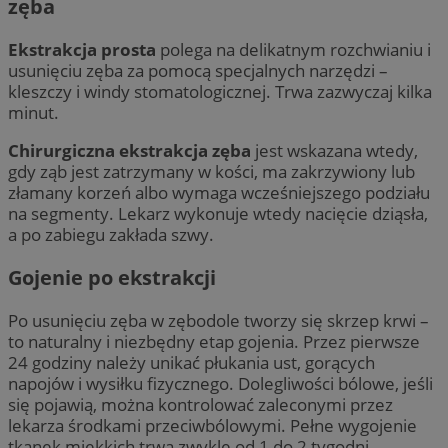
zęba
Ekstrakcja prosta
polega na delikatnym rozchwianiu i
usunięciu zęba za pomocą specjalnych narzędzi –
kleszczy i windy stomatologicznej. Trwa zazwyczaj kilka
minut.
Chirurgiczna ekstrakcja zęba
jest wskazana wtedy,
gdy ząb jest zatrzymany w kości, ma zakrzywiony lub
złamany korzeń albo wymaga wcześniejszego podziału
na segmenty. Lekarz wykonuje wtedy nacięcie dziąsła,
a po zabiegu zakłada szwy.
Gojenie po ekstrakcji
Po usunięciu zęba w zębodole tworzy się skrzep krwi –
to naturalny i niezbędny etap gojenia. Przez pierwsze
24 godziny należy unikać płukania ust, gorących
napojów i wysiłku fizycznego. Dolegliwości bólowe, jeśli
się pojawią, można kontrolować zaleconymi przez
lekarza środkami przeciwbólowymi. Pełne wygojenie
tkanek miękkich trwa zwykle od 1 do 2 tygodni.