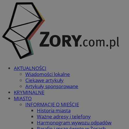
AKTUALNOŚCI
Wiadomości lokalne
Ciekawe artykuły
Artykuły sponsorowane
KRYMINALNE
MIASTO
INFORMACJE O MIEŚCIE
Historia miasta
Ważne adresy i telefony
Harmonogram wywozu odpadów
Parafie i msze święte w Żorach