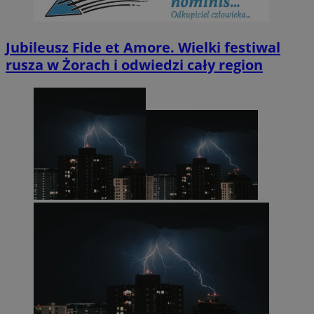
Jubileusz Fide et Amore. Wielki festiwal
rusza w Żorach i odwiedzi cały region