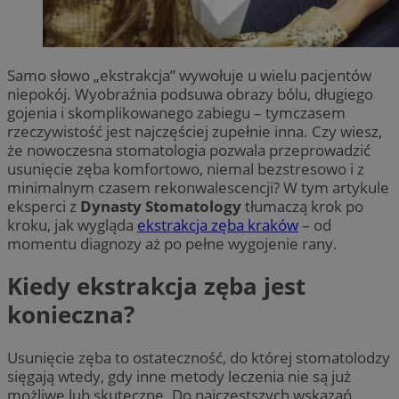
Samo słowo „ekstrakcja” wywołuje u wielu pacjentów
niepokój. Wyobraźnia podsuwa obrazy bólu, długiego
gojenia i skomplikowanego zabiegu – tymczasem
rzeczywistość jest najczęściej zupełnie inna. Czy wiesz,
że nowoczesna stomatologia pozwala przeprowadzić
usunięcie zęba komfortowo, niemal bezstresowo i z
minimalnym czasem rekonwalescencji? W tym artykule
eksperci z
Dynasty Stomatology
tłumaczą krok po
kroku, jak wygląda
ekstrakcja zęba kraków
– od
momentu diagnozy aż po pełne wygojenie rany.
Kiedy ekstrakcja zęba jest
konieczna?
Usunięcie zęba to ostateczność, do której stomatolodzy
sięgają wtedy, gdy inne metody leczenia nie są już
możliwe lub skuteczne. Do najczęstszych wskazań