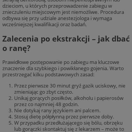
dzieciom, u których przeprowadzenie zabiegu w
znieczuleniu miejscowym jest niemożliwe. Procedura
odbywa się przy udziale anestezjologa i wymaga
wcześniejszej kwalifikacji oraz badań.
Zalecenia po ekstrakcji – jak dbać
o ranę?
Prawidłowe postępowanie po zabiegu ma kluczowe
znaczenie dla szybkiego i powikłanego gojenia. Warto
przestrzegać kilku podstawowych zasad:
Przez pierwsze 30 minut gryź gazik uciskowy, nie
zmieniając go zbyt często.
Unikaj gorących posiłków, alkoholu i papierosów
przez co najmniej 48 godzin.
Nie dotykaj rany językiem ani palcem.
Stosuj dietę półpłynną przez pierwsze doby.
W przypadku przedłużającego się bólu, obrzęku
lub gorączki skontaktuj się z lekarzem – może to