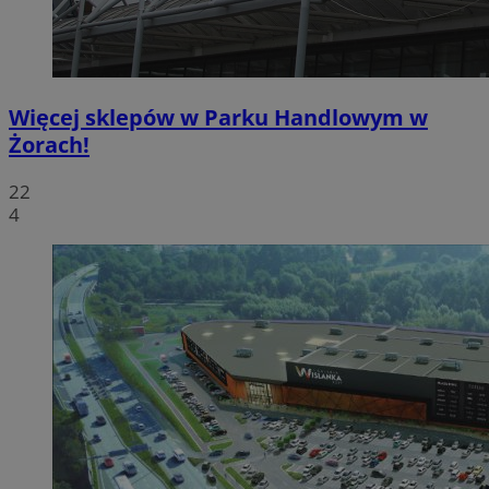
Więcej sklepów w Parku Handlowym w
Żorach!
22
4