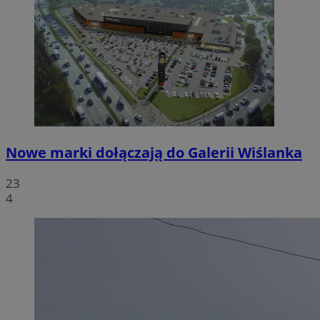
Nowe marki dołączają do Galerii Wiślanka
23
4