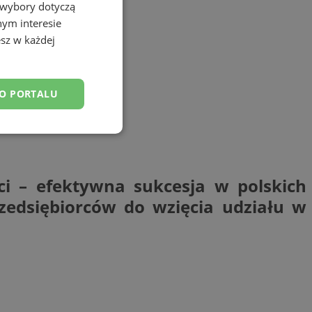
 wybory dotyczą
nym interesie
sz w każdej
DO PORTALU
esklasyfikowane
ci – efektywna sukcesja w polskich
zedsiębiorców do wzięcia udziału w
ane
owanie użytkownika i
j.