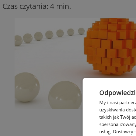
Czas czytania: 4 min.
Odpowiedzia
My i nasi partne
uzyskiwania dost
takich jak Twój a
spersonalizowanyc
usług.
Dostawcy s