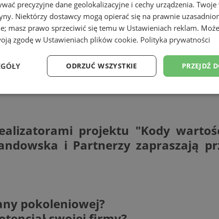
wać precyzyjne dane geolokalizacyjne i cechy urządzenia. Twoje
tryny. Niektórzy dostawcy mogą opierać się na prawnie uzasadnio
ie; masz prawo sprzeciwić się temu w
Ustawieniach reklam
. Może
woją zgodę w
Ustawieniach plików cookie
.
Polityka prywatności
EGÓŁY
ODRZUĆ WSZYSTKIE
PRZEJDŹ 
Wydajność
Targetowanie
Funkcjonalność
Ni
ealizatorami projektu "Kody wartoś
wandowska i Partnerzy zapraszają pr
ezbędne
Wydajność
Targetowanie
Funkcjonalność
Niesklasyfikow
ie umożliwiają korzystanie z podstawowych funkcji strony internetowej, takich jak log
Bez niezbędnych plików cookie nie można prawidłowo korzystać ze strony internetowe
any pokoleniowej?
Okres
Provider
/
Domena
Opis
przechowywania
otencjał swojej firmy?