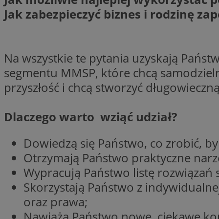
SessID
Jak zabezpieczyć biznes i rodzinę za
QeSessID
MvSessID
__cf_bm
Na wszystkie te pytania uzyskają Pańs
segmentu MMSP, które chcą samodzielnie
przyszłość i chcą stworzyć długowieczną
suid
Dlaczego warto wziąć udział?
INGRESSCOOKIE
Dowiedzą się Państwo, co zrobić, b
euds
Otrzymają Państwo praktyczne narzę
Wypracują Państwo listę rozwiązań 
Skorzystają Państwo z indywidualnej
VISITOR_PRIVACY_
oraz prawa;
Nawiążą Państwo nowe, ciekawe kon