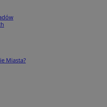
adów
ch
ie Miasta?