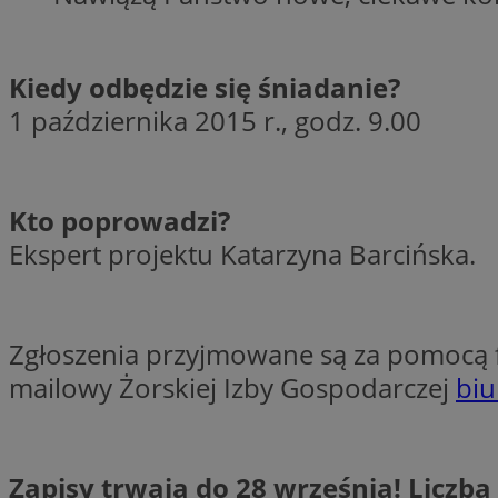
li_gc
Kiedy odbędzie się śniadanie?
1 października 2015 r., godz. 9.00
CookieScriptConse
Kto poprowadzi?
Ekspert projektu Katarzyna Barcińska.
Nazwa
Nazwa
Nazwa
gid_CAESEEbgrCsX
_ga_L2744325BY
Zgłoszenia przyjmowane są za pomocą f
__mguid_
tt_viewer
mailowy Żorskiej Izby Gospodarczej
biu
_ga
DSID
Zapisy trwają do 28 września! Liczba
ADKUID