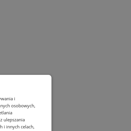
ywania i
danych osobowych,
etlania
az ulepszania
 i innych celach,