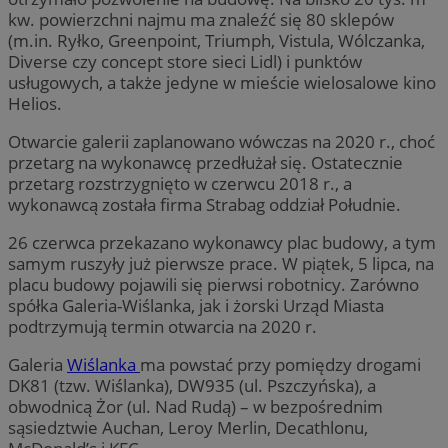
kw. powierzchni najmu ma znaleźć się 80 sklepów
(m.in. Ryłko, Greenpoint, Triumph, Vistula, Wólczanka,
Diverse czy concept store sieci Lidl) i punktów
usługowych, a także jedyne w mieście wielosalowe kino
Helios.
Otwarcie galerii zaplanowano wówczas na 2020 r., choć
przetarg na wykonawcę przedłużał się. Ostatecznie
przetarg rozstrzygnięto w czerwcu 2018 r., a
wykonawcą została firma Strabag oddział Południe.
26 czerwca przekazano wykonawcy plac budowy, a tym
samym ruszyły już pierwsze prace. W piątek, 5 lipca, na
placu budowy pojawili się pierwsi robotnicy. Zarówno
spółka Galeria-Wiślanka, jak i żorski Urząd Miasta
podtrzymują termin otwarcia na 2020 r.
Galeria
Wiślanka
ma powstać przy pomiędzy drogami
DK81 (tzw. Wiślanka), DW935 (ul. Pszczyńska), a
obwodnicą Żor (ul. Nad Rudą) – w bezpośrednim
sąsiedztwie Auchan, Leroy Merlin, Decathlonu,