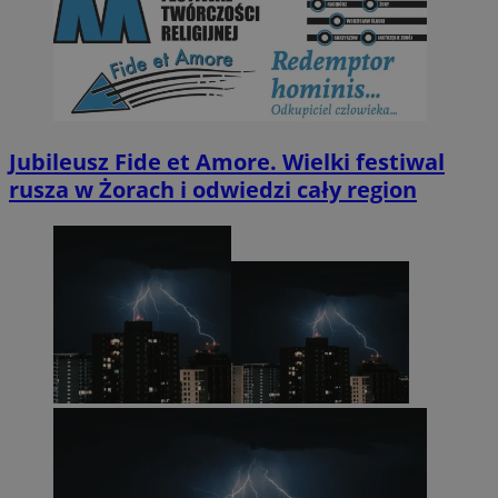
Jubileusz Fide et Amore. Wielki festiwal
rusza w Żorach i odwiedzi cały region