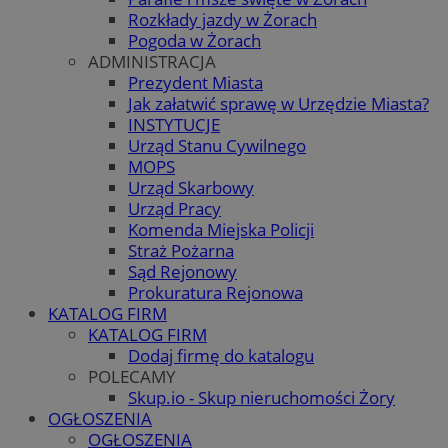
Rozkłady jazdy w Żorach
Pogoda w Żorach
ADMINISTRACJA
Prezydent Miasta
Jak załatwić sprawę w Urzędzie Miasta?
INSTYTUCJE
Urząd Stanu Cywilnego
MOPS
Urząd Skarbowy
Urząd Pracy
Komenda Miejska Policji
Straż Pożarna
Sąd Rejonowy
Prokuratura Rejonowa
KATALOG FIRM
KATALOG FIRM
Dodaj firmę do katalogu
POLECAMY
Skup.io - Skup nieruchomości Żory
OGŁOSZENIA
OGŁOSZENIA