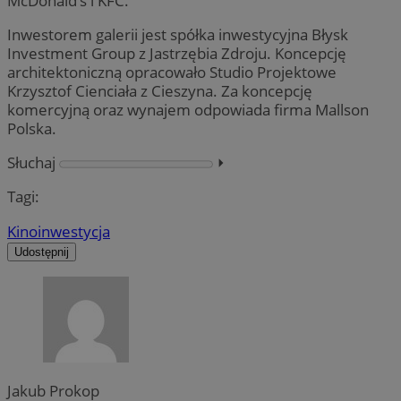
McDonald’s i KFC.
Inwestorem galerii jest spółka inwestycyjna Błysk
Investment Group z Jastrzębia Zdroju. Koncepcję
architektoniczną opracowało Studio Projektowe
Krzysztof Cienciała z Cieszyna. Za koncepcję
komercyjną oraz wynajem odpowiada firma Mallson
Polska.
Słuchaj
⏵︎
Tagi:
Kino
inwestycja
Udostępnij
Jakub Prokop