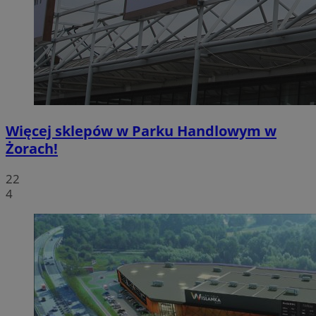
Więcej sklepów w Parku Handlowym w
Żorach!
22
4