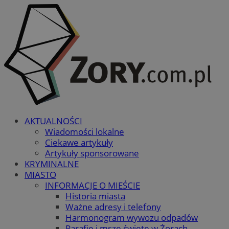
AKTUALNOŚCI
Wiadomości lokalne
Ciekawe artykuły
Artykuły sponsorowane
KRYMINALNE
MIASTO
INFORMACJE O MIEŚCIE
Historia miasta
Ważne adresy i telefony
Harmonogram wywozu odpadów
Parafie i msze święte w Żorach