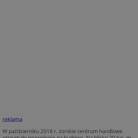
reklama
W październiku 2018 r. żorskie centrum handlowe
otrzymało pozwolenie na budowę. Na blisko 20 tys. m