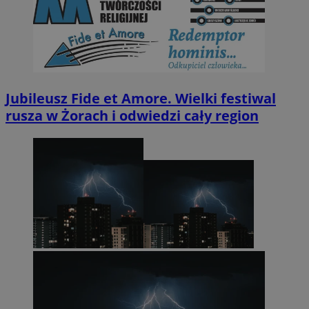
Jubileusz Fide et Amore. Wielki festiwal
rusza w Żorach i odwiedzi cały region