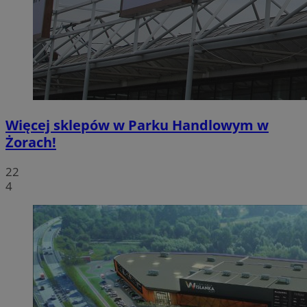
Więcej sklepów w Parku Handlowym w
Żorach!
22
4