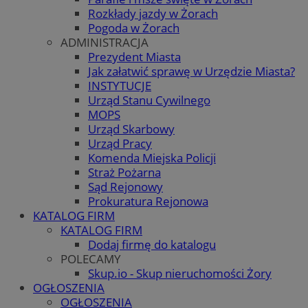
Rozkłady jazdy w Żorach
Pogoda w Żorach
ADMINISTRACJA
Prezydent Miasta
Jak załatwić sprawę w Urzędzie Miasta?
INSTYTUCJE
Urząd Stanu Cywilnego
MOPS
Urząd Skarbowy
Urząd Pracy
Komenda Miejska Policji
Straż Pożarna
Sąd Rejonowy
Prokuratura Rejonowa
KATALOG FIRM
KATALOG FIRM
Dodaj firmę do katalogu
POLECAMY
Skup.io - Skup nieruchomości Żory
OGŁOSZENIA
OGŁOSZENIA