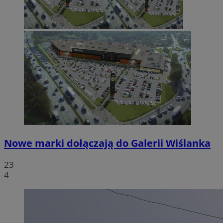
Nowe marki dołączają do Galerii Wiślanka
23
4