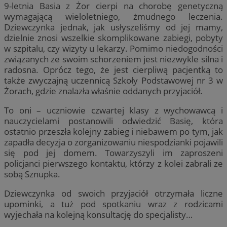
9-letnia Basia z Żor cierpi na chorobę genetyczną
wymagającą wieloletniego, żmudnego leczenia.
Dziewczynka jednak, jak usłyszeliśmy od jej mamy,
dzielnie znosi wszelkie skomplikowane zabiegi, pobyty
w szpitalu, czy wizyty u lekarzy. Pomimo niedogodności
związanych ze swoim schorzeniem jest niezwykle silna i
radosna. Oprócz tego, że jest cierpliwą pacjentką to
także zwyczajną uczennicą Szkoły Podstawowej nr 3 w
Żorach, gdzie znalazła właśnie oddanych przyjaciół.
To oni – uczniowie czwartej klasy z wychowawcą i
nauczycielami postanowili odwiedzić Basię, która
ostatnio przeszła kolejny zabieg i niebawem po tym, jak
zapadła decyzja o zorganizowaniu niespodzianki pojawili
się pod jej domem. Towarzyszyli im zaproszeni
policjanci pierwszego kontaktu, którzy z kolei zabrali ze
sobą Sznupka.
Dziewczynka od swoich przyjaciół otrzymała liczne
upominki, a tuż pod spotkaniu wraz z rodzicami
wyjechała na kolejną konsultację do specjalisty…