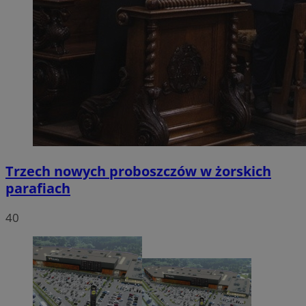
Trzech nowych proboszczów w żorskich
parafiach
40