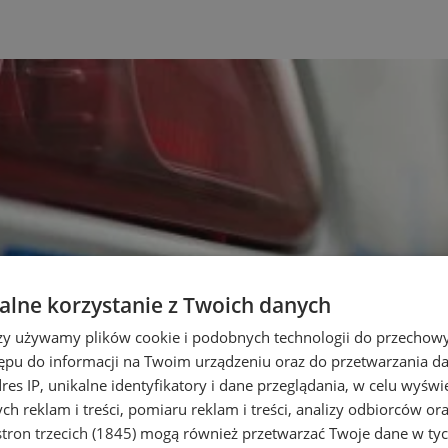
lne korzystanie z Twoich danych
rzy używamy plików cookie i podobnych technologii do przechow
ępu do informacji na Twoim urządzeniu oraz do przetwarzania 
dres IP, unikalne identyfikatory i dane przeglądania, w celu wyświ
h reklam i treści, pomiaru reklam i treści, analizy odbiorców or
tron trzecich (1845)
mogą również przetwarzać Twoje dane w tych