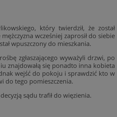
woich preferencji,
 z regulacjami
y gościa na
nych celów
owskiego, który twierdził, że został
ę mężczyzna wcześniej zaprosił do siebie
rzez usługę Cookie-
preferencji
 na pliki cookie.
ostał wpuszczony do mieszkania.
ookie Cookie-
prośbę zgłaszającego wyważyli drzwi, po
niu znajdowałą się ponadto inna kobieta
jednak wejść do pokoju i sprawdzić kto w
i do tego pomieszczenia.
lytics do
ookie jest używany
iewer”, aby pomóc
acznej identyfikacji
e widzisz w naszych
dostępu do strony
Analytics - co
ecyzją sądu trafił do więzienia.
ej, aby śledzić
anej usługi
e użytkowników i
rozróżniania
 konkretnej
. Pomaga w
e losowo
zyfrowany /
ta. Jest on
izowanych
nie i służy do
eń użytkowników i
 sesji i kampanii
ry identyfikuje
iu korzystania z