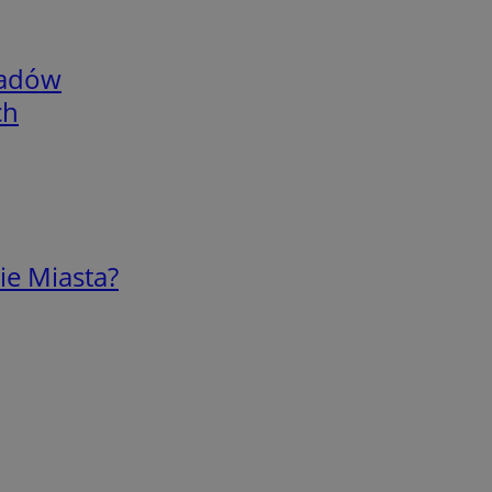
adów
ch
ie Miasta?