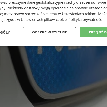
wać precyzyjne dane geolokalizacyjne i cechy urządzenia. Twoje
tryny. Niektórzy dostawcy mogą opierać się na prawnie uzasadnio
ie; masz prawo sprzeciwić się temu w
Ustawieniach reklam
. Może
woją zgodę w
Ustawieniach plików cookie
.
Polityka prywatności
EGÓŁY
ODRZUĆ WSZYSTKIE
PRZEJDŹ 
Wydajność
Targetowanie
Funkcjonalność
Ni
ezbędne
Wydajność
Targetowanie
Funkcjonalność
Niesklasyfikow
ie umożliwiają korzystanie z podstawowych funkcji strony internetowej, takich jak log
Bez niezbędnych plików cookie nie można prawidłowo korzystać ze strony internetowe
Okres
Provider
/
Domena
Opis
przechowywania