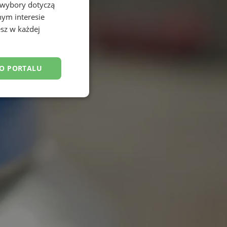
 wybory dotyczą
nym interesie
sz w każdej
DO PORTALU
esklasyfikowane
ane
owanie użytkownika i
j.