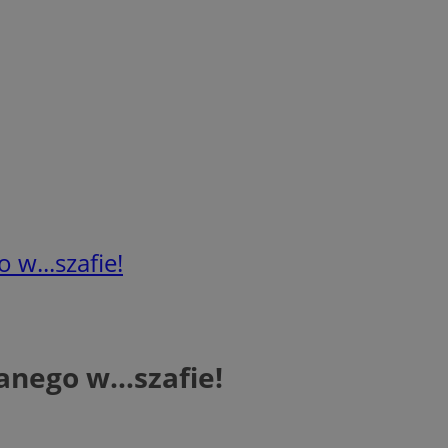
 w...szafie!
wanego w…szafie!