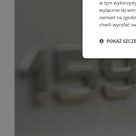
w tym wykorzysty
wyłącznie tej wi
zamiast na zgodz
chwili wycofać s
POKAŻ SZCZ
Niezbędne
Ni
Niezbędne pliki cook
zarządzanie kontem. 
Nazwa