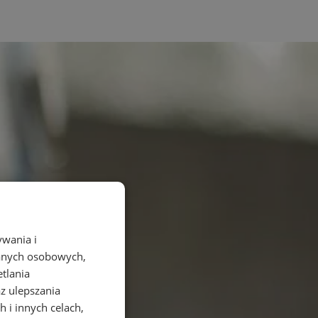
ywania i
danych osobowych,
etlania
az ulepszania
 i innych celach,