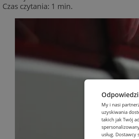
Czas czytania: 1 min.
Odpowiedzia
My i nasi partne
uzyskiwania dost
takich jak Twój a
spersonalizowanyc
usług.
Dostawcy s