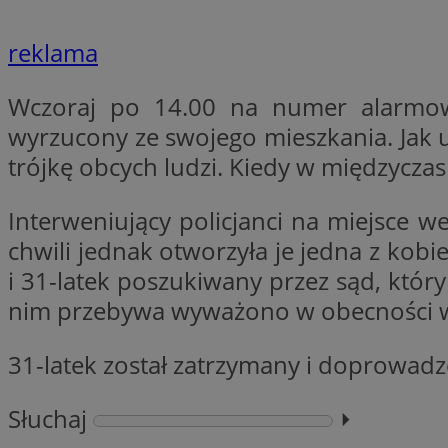
reklama
li_gc
Wczoraj po 14.00 na numer alarmowy 
wyrzucony ze swojego mieszkania. Jak us
CookieScriptConse
trójkę obcych ludzi. Kiedy w międzycza
Interweniujący policjanci na miejsce w
chwili jednak otworzyła je jedna z kob
Nazwa
Nazwa
i 31-latek poszukiwany przez sąd, który
Nazwa
gid_CAESEEbgrCsX
nim przebywa wyważono w obecności wła
_ga_L2744325BY
__mguid_
tt_viewer
_ga
31-latek został zatrzymany i doprowadzon
DSID
Słuchaj
⏵︎
ADKUID