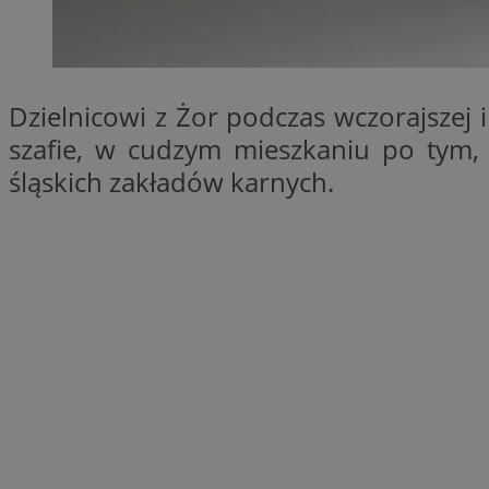
SessID
QeSessID
MvSessID
Dzielnicowi z Żor podczas wczorajszej 
__cf_bm
szafie, w cudzym mieszkaniu po tym, j
śląskich zakładów karnych.
suid
INGRESSCOOKIE
euds
VISITOR_PRIVACY_