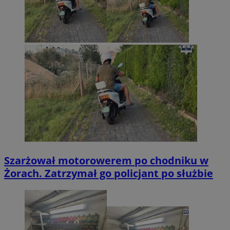
Szarżował motorowerem po chodniku w
Żorach. Zatrzymał go policjant po służbie