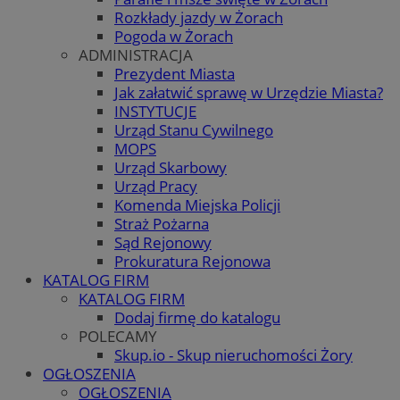
Rozkłady jazdy w Żorach
Pogoda w Żorach
ADMINISTRACJA
Prezydent Miasta
Jak załatwić sprawę w Urzędzie Miasta?
INSTYTUCJE
Urząd Stanu Cywilnego
MOPS
Urząd Skarbowy
Urząd Pracy
Komenda Miejska Policji
Straż Pożarna
Sąd Rejonowy
Prokuratura Rejonowa
KATALOG FIRM
KATALOG FIRM
Dodaj firmę do katalogu
POLECAMY
Skup.io - Skup nieruchomości Żory
OGŁOSZENIA
OGŁOSZENIA