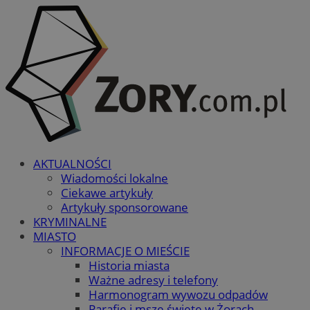
AKTUALNOŚCI
Wiadomości lokalne
Ciekawe artykuły
Artykuły sponsorowane
KRYMINALNE
MIASTO
INFORMACJE O MIEŚCIE
Historia miasta
Ważne adresy i telefony
Harmonogram wywozu odpadów
Parafie i msze święte w Żorach