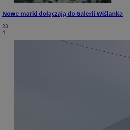
Nowe marki dołączają do Galerii Wiślanka
23
4