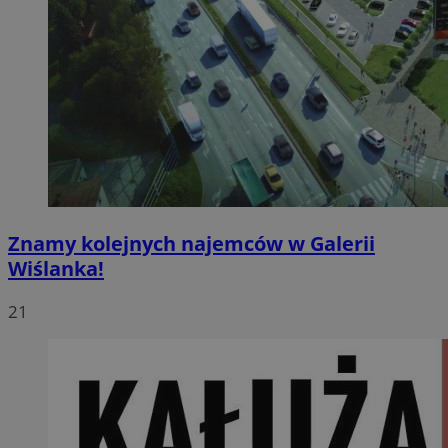
Znamy kolejnych najemców w Galerii
Wiślanka!
21