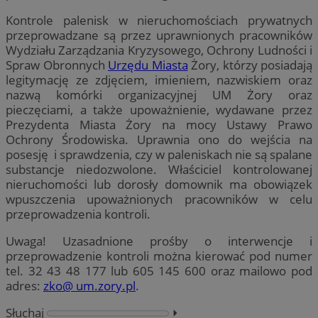
Kontrole palenisk w nieruchomościach prywatnych
przeprowadzane są przez uprawnionych pracowników
Wydziału Zarządzania Kryzysowego, Ochrony Ludności i
Spraw Obronnych
Urzędu Miasta
Żory, którzy posiadają
legitymację ze zdjęciem, imieniem, nazwiskiem oraz
nazwą komórki organizacyjnej UM Żory oraz
pieczęciami, a także upoważnienie, wydawane przez
Prezydenta Miasta Żory na mocy Ustawy Prawo
Ochrony Środowiska. Uprawnia ono do wejścia na
posesję i sprawdzenia, czy w paleniskach nie są spalane
substancje niedozwolone. Właściciel kontrolowanej
nieruchomości lub dorosły domownik ma obowiązek
wpuszczenia upoważnionych pracowników w celu
przeprowadzenia kontroli.
Uwaga! Uzasadnione prośby o interwencje i
przeprowadzenie kontroli można kierować pod numer
tel. 32 43 48 177 lub 605 145 600 oraz mailowo pod
adres:
zko@ um.zory.pl
.
Słuchaj
⏵︎