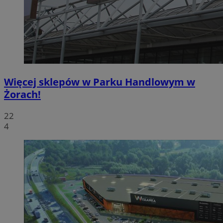
Więcej sklepów w Parku Handlowym w
Żorach!
22
4