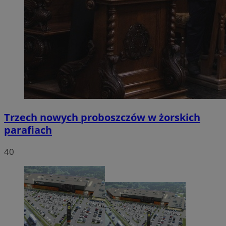
Trzech nowych proboszczów w żorskich
parafiach
40