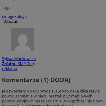
Tagi:
smog
ekologia
Udostępnij
Sylwia Machowska
Źródło:
KMP Żory
reklama
Komentarze (1)
DODAJ
Ja dzwoniłem do UM Wydziału Środowiska kilka razy z
powodu spalania w piecu resztek plyt meblowych
poprodukcyjnych przez stolarnię w Rogoźnej i nic z tym
nie zrobili. Dalej zasmradza całą okolicę.