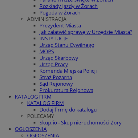
Rozkłady jazdy w Żorach
Pogoda w Żorach
ADMINISTRACJA
Prezydent Miasta
Jak załatwić sprawę w Urzędzie Miasta?
INSTYTUCJE
Urząd Stanu Cywilnego
MOPS
Urząd Skarbowy
Urząd Pracy
Komenda Miejska Policji
Straż Pożarna
Sąd Rejonowy
Prokuratura Rejonowa
KATALOG FIRM
KATALOG FIRM
Dodaj firmę do katalogu
POLECAMY
Skup.io - Skup nieruchomości Żory
OGŁOSZENIA
OGŁOSZENIA