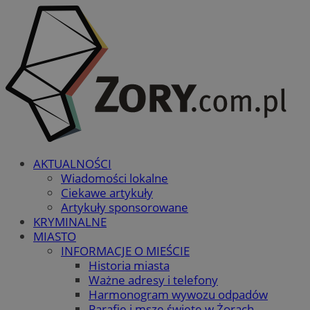
AKTUALNOŚCI
Wiadomości lokalne
Ciekawe artykuły
Artykuły sponsorowane
KRYMINALNE
MIASTO
INFORMACJE O MIEŚCIE
Historia miasta
Ważne adresy i telefony
Harmonogram wywozu odpadów
Parafie i msze święte w Żorach