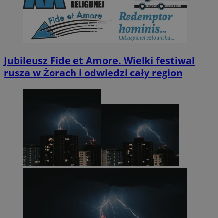
Jubileusz Fide et Amore. Wielki festiwal
rusza w Żorach i odwiedzi cały region