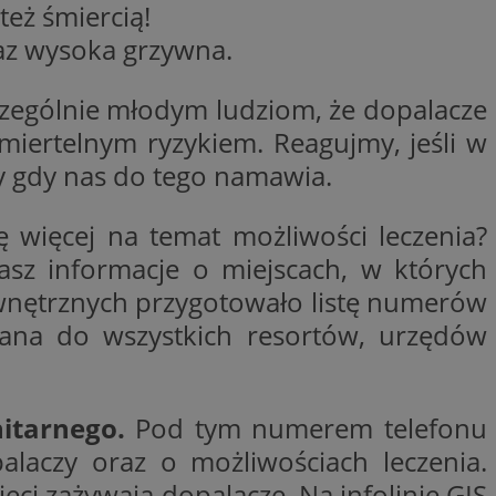
też śmiercią!
woich preferencji,
 z regulacjami
raz wysoka grzywna.
y gościa na
nych celów
zczególnie młodym ludziom, że dopalacze
miertelnym ryzykiem. Reagujmy, jeśli w
rzez usługę Cookie-
preferencji
y gdy nas do tego namawia.
 na pliki cookie.
ookie Cookie-
 więcej na temat możliwości leczenia?
asz informacje o miejscach, w których
ewnętrznych przygotowało listę numerów
zana do wszystkich resortów, urzędów
lytics do
ookie jest używany
iewer”, aby pomóc
acznej identyfikacji
e widzisz w naszych
dostępu do strony
Analytics - co
ej, aby śledzić
anej usługi
e użytkowników i
rozróżniania
nitarnego.
Pod tym numerem telefonu
 konkretnej
. Pomaga w
e losowo
zyfrowany /
ta. Jest on
aczy oraz o możliwościach leczenia.
izowanych
nie i służy do
eń użytkowników i
 sesji i kampanii
ry identyfikuje
ieci zażywają dopalacze. Na infolinię GIS
iu korzystania z