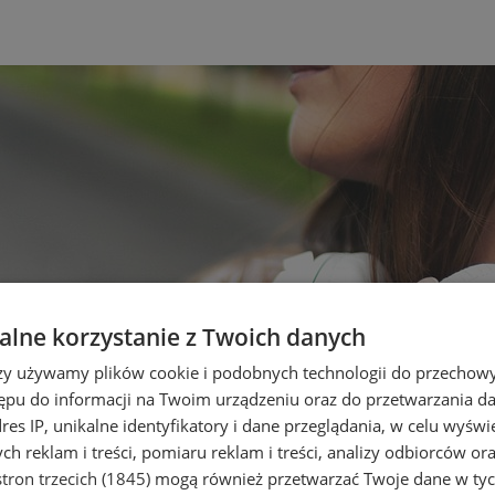
lne korzystanie z Twoich danych
rzy używamy plików cookie i podobnych technologii do przechow
ępu do informacji na Twoim urządzeniu oraz do przetwarzania 
dres IP, unikalne identyfikatory i dane przeglądania, w celu wyświ
h reklam i treści, pomiaru reklam i treści, analizy odbiorców or
tron trzecich (1845)
mogą również przetwarzać Twoje dane w tych