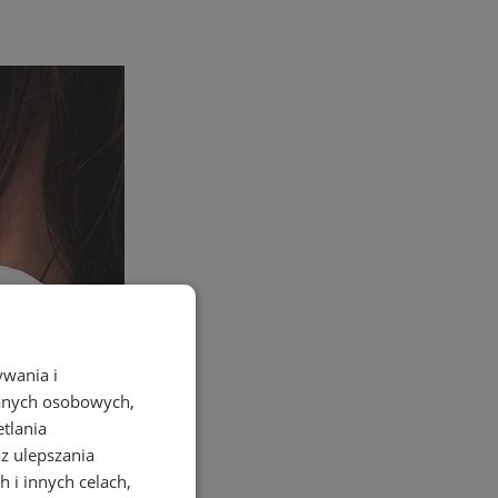
ywania i
danych osobowych,
etlania
az ulepszania
 i innych celach,