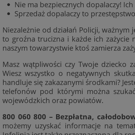
Nie ma bezpiecznych dopalaczy! Ich z
Sprzedaż dopalaczy to przestępstwo
li_gc
Niezależnie od działań Policji, ważnym
to groźna trucizna i każde ich zażyci
CookieScriptConse
naszym towarzystwie ktoś zamierza zaż
Masz wątpliwości czy Twoje dziecko z
Wiesz wszystko o negatywnych skutkac
Nazwa
handluje się zakazanymi środkami? Jes
Nazwa
Nazwa
gid_CAESEEbgrCsX
telefonów pod którymi można szukać 
_ga_L2744325BY
__mguid_
tt_viewer
wojewódzkich oraz powiatów.
_ga
800 060 800 – Bezpłatna, całodobo
DSID
możemy uzyskać informacje na temat
ADKUID
Infolinia jest także przeznaczona dla ro