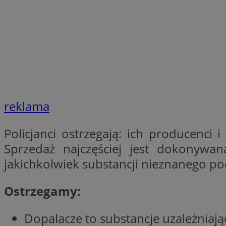
SessID
QeSessID
MvSessID
__cf_bm
suid
reklama
INGRESSCOOKIE
Policjanci ostrzegają: ich producenci 
Sprzedaż najczęściej jest dokonywa
euds
jakichkolwiek substancji nieznanego po
Ostrzegamy:
VISITOR_PRIVACY_
Dopalacze to substancje uzależniaj