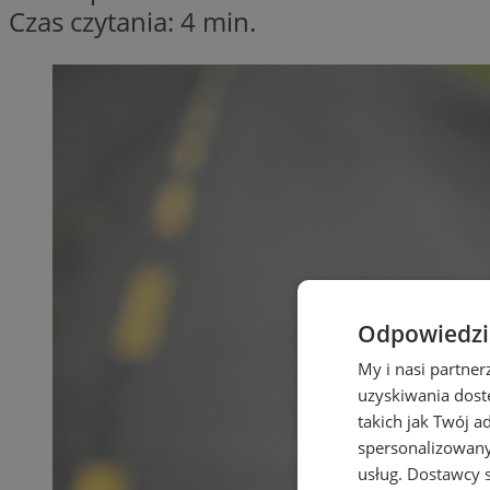
Czas czytania: 4 min.
Odpowiedzia
My i nasi partne
uzyskiwania dost
takich jak Twój a
spersonalizowanyc
usług.
Dostawcy s