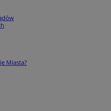
adów
ch
ie Miasta?