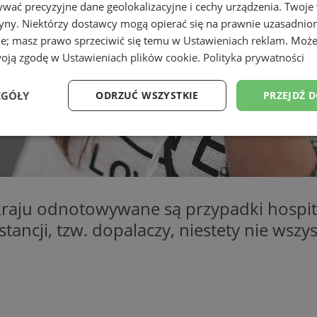
wać precyzyjne dane geolokalizacyjne i cechy urządzenia. Twoje
tryny. Niektórzy dostawcy mogą opierać się na prawnie uzasadnio
ie; masz prawo sprzeciwić się temu w
Ustawieniach reklam
. Może
woją zgodę w
Ustawieniach plików cookie
.
Polityka prywatności
EGÓŁY
ODRZUĆ WSZYSTKIE
PRZEJDŹ 
Wydajność
Targetowanie
Funkcjonalność
Ni
kraju odnotowywane są przypadki hospita
stancji, tzw. dopalaczy, niestety nie wsz
ezbędne
Wydajność
Targetowanie
Funkcjonalność
Niesklasyfikow
ie umożliwiają korzystanie z podstawowych funkcji strony internetowej, takich jak log
Bez niezbędnych plików cookie nie można prawidłowo korzystać ze strony internetowe
Okres
Provider
/
Domena
Opis
przechowywania