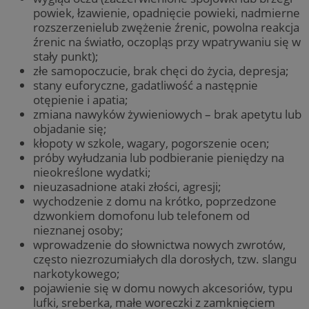
powiek, łzawienie, opadnięcie powieki, nadmierne
rozszerzenielub zwężenie źrenic, powolna reakcja
źrenic na światło, oczopląs przy wpatrywaniu się w
stały punkt);
złe samopoczucie, brak chęci do życia, depresja;
stany euforyczne, gadatliwość a następnie
otępienie i apatia;
zmiana nawyków żywieniowych – brak apetytu lub
objadanie się;
kłopoty w szkole, wagary, pogorszenie ocen;
próby wyłudzania lub podbieranie pieniędzy na
nieokreślone wydatki;
nieuzasadnione ataki złości, agresji;
wychodzenie z domu na krótko, poprzedzone
dzwonkiem domofonu lub telefonem od
nieznanej osoby;
wprowadzenie do słownictwa nowych zwrotów,
często niezrozumiałych dla dorosłych, tzw. slangu
narkotykowego;
pojawienie się w domu nowych akcesoriów, typu
lufki, sreberka, małe woreczki z zamknięciem