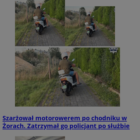
Szarżował motorowerem po chodniku w
Żorach. Zatrzymał go policjant po służbie