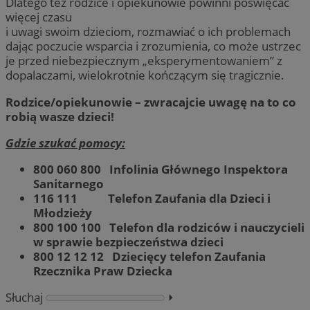
Dlatego też rodzice i opiekunowie powinni poświęcać
więcej czasu
i uwagi swoim dzieciom, rozmawiać o ich problemach
dając poczucie wsparcia i zrozumienia, co może ustrzec
je przed niebezpiecznym „eksperymentowaniem” z
dopalaczami, wielokrotnie kończącym się tragicznie.
Rodzice/opiekunowie – zwracajcie uwagę na to co
robią wasze dzieci!
Gdzie szukać pomocy:
800 060 800 Infolinia Głównego Inspektora
Sanitarnego
116 111 Telefon Zaufania dla Dzieci i
Młodzieży
800 100 100 Telefon dla rodziców i nauczycieli
w sprawie bezpieczeństwa dzieci
800 12 12 12 Dziecięcy telefon Zaufania
Rzecznika Praw Dziecka
Słuchaj
⏵︎