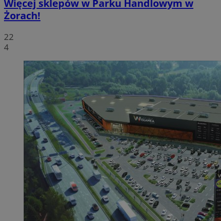
Więcej sklepów w Parku Handlowym w
Żorach!
22
4