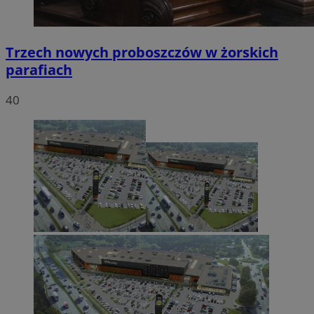
Trzech nowych proboszczów w żorskich
parafiach
40