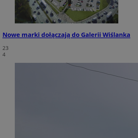
Nowe marki dołączają do Galerii Wiślanka
23
4