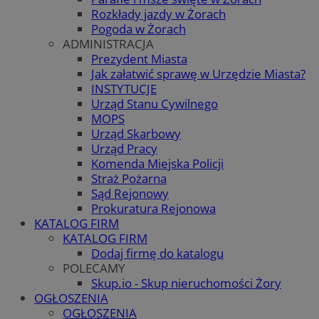
Rozkłady jazdy w Żorach
Pogoda w Żorach
ADMINISTRACJA
Prezydent Miasta
Jak załatwić sprawę w Urzędzie Miasta?
INSTYTUCJE
Urząd Stanu Cywilnego
MOPS
Urząd Skarbowy
Urząd Pracy
Komenda Miejska Policji
Straż Pożarna
Sąd Rejonowy
Prokuratura Rejonowa
KATALOG FIRM
KATALOG FIRM
Dodaj firmę do katalogu
POLECAMY
Skup.io - Skup nieruchomości Żory
OGŁOSZENIA
OGŁOSZENIA