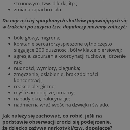
strunowym, tzw. dilerki, itp.;
zmiana zapachu ciała.
Do najczęściej spotykanych skutków pojawiających się
w trakcie i po zażyciu tzw. dopalaczy możemy zaliczyć:
bóle głowy, migrena;
kołatanie serca (przyspieszone tętno często
sięgające 200,duszności, ból w klatce piersiowej;
agresja, zaburzenia koordynacji ruchowej, drżenie
rąk;
nudności, wymioty, biegunka;
zmęczenie, osłabienie, brak zdolności
koncentracji;
reakcje alergiczne;
myśli samobójcze, omamy;
napadyleku, halucynacje;
nadmierna wrażliwość na dźwięki i światło.
Jak należy się zachować, co robić, jeśli na
podstawie obserwacji zrodzi się podejrzenie,
że dziecko zażywa narkotyki/tzw. dopalacze?