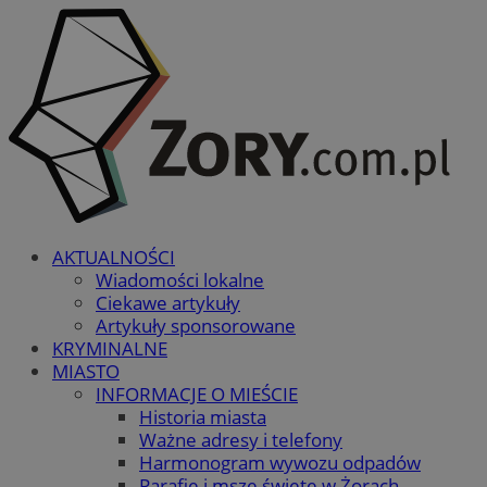
AKTUALNOŚCI
Wiadomości lokalne
Ciekawe artykuły
Artykuły sponsorowane
KRYMINALNE
MIASTO
INFORMACJE O MIEŚCIE
Historia miasta
Ważne adresy i telefony
Harmonogram wywozu odpadów
Parafie i msze święte w Żorach