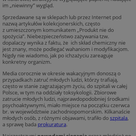
im „niewinny” wygląd.
Sprzedawane są w sklepach lub przez Internet pod
nazwą artykułów kolekcjonerskich, często
z umieszczonym komunikatem „Produkt nie do
spożycia”. Niebezpieczeństwo zażywania tzw.
dopalaczy wynika z faktu, że ich skład chemiczny nie
jest znany, może podlegać wahaniom i modyfikacjom.
Nigdy nie wiadomo, jak po ichzażyciu zareaguje
konkretny organizm.
Media corocznie w okresie wakacyjnym donoszą o
przypadkach zatruć młodych ludzi, którzy trafiają,
często w stanie zagrażającym życiu, do szpitali w całej
Polsce, w tym na oddziały toksykologii. Zbiorowe
zatrucie młodych ludzi, najprawdopodobniej środkami
psychoaktywnymi, miało miejsce na początku czerwca
br. w województwie zachodniopomorskim. Kilkanaście
młodych osób, z różnymi objawami, trafiło do
szpitala
,
a sprawę bada
prokuratura
.
Najczęstszymi
powodami sięgania
przez młodzież po