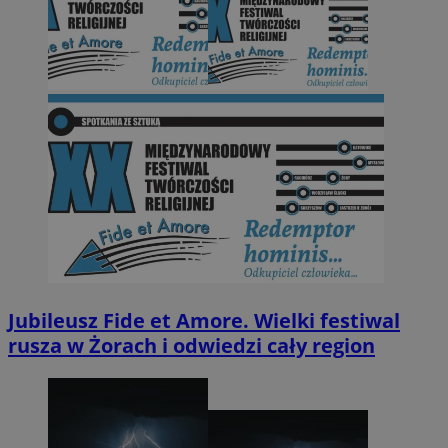
Jubileusz Fide et Amore. Wielki festiwal
rusza w Żorach i odwiedzi cały region