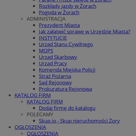
Rozkłady jazdy w Żorach
Pogoda w Żorach
ADMINISTRACJA
Prezydent Miasta
Jak załatwić sprawę w Urzędzie Miasta?
INSTYTUCJE
Urząd Stanu Cywilnego
MOPS
Urząd Skarbowy
Urząd Pracy
Komenda Miejska Policji
Straż Pożarna
Sąd Rejonowy
Prokuratura Rejonowa
KATALOG FIRM
KATALOG FIRM
Dodaj firmę do katalogu
POLECAMY
Skup.io - Skup nieruchomości Żory
OGŁOSZENIA
OGŁOSZENIA