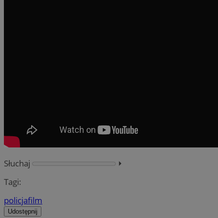
Słuchaj
⏵︎
Tagi:
policja
film
Udostępnij