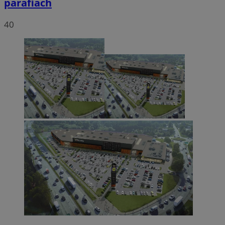
parafiach
40