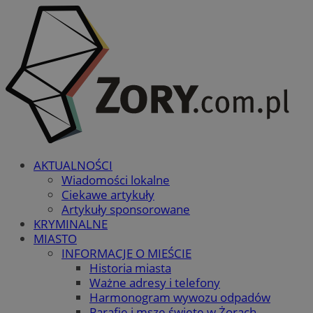
AKTUALNOŚCI
Wiadomości lokalne
Ciekawe artykuły
Artykuły sponsorowane
KRYMINALNE
MIASTO
INFORMACJE O MIEŚCIE
Historia miasta
Ważne adresy i telefony
Harmonogram wywozu odpadów
Parafie i msze święte w Żorach