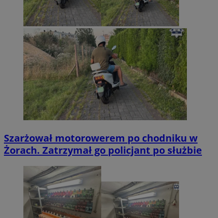
Szarżował motorowerem po chodniku w
Żorach. Zatrzymał go policjant po służbie