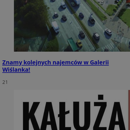
Znamy kolejnych najemców w Galerii
Wiślanka!
21