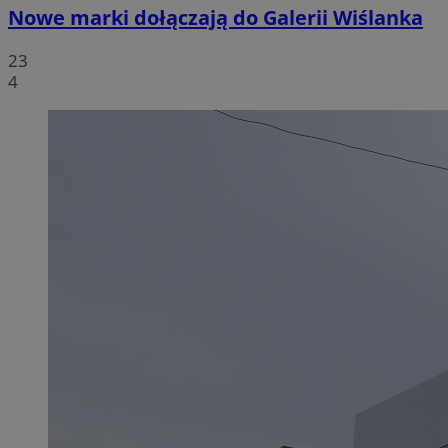
Nowe marki dołączają do Galerii Wiślanka
23
4