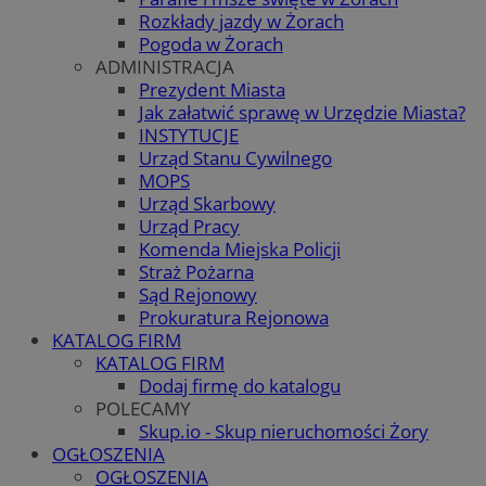
Rozkłady jazdy w Żorach
Pogoda w Żorach
ADMINISTRACJA
Prezydent Miasta
Jak załatwić sprawę w Urzędzie Miasta?
INSTYTUCJE
Urząd Stanu Cywilnego
MOPS
Urząd Skarbowy
Urząd Pracy
Komenda Miejska Policji
Straż Pożarna
Sąd Rejonowy
Prokuratura Rejonowa
KATALOG FIRM
KATALOG FIRM
Dodaj firmę do katalogu
POLECAMY
Skup.io - Skup nieruchomości Żory
OGŁOSZENIA
OGŁOSZENIA