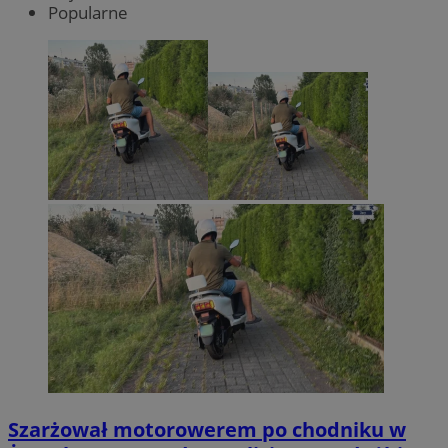
Popularne
Szarżował motorowerem po chodniku w