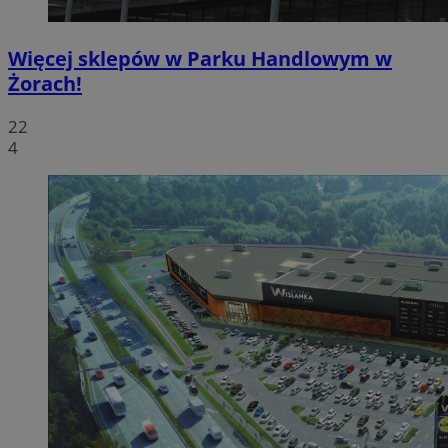
Więcej sklepów w Parku Handlowym w
Żorach!
22
4