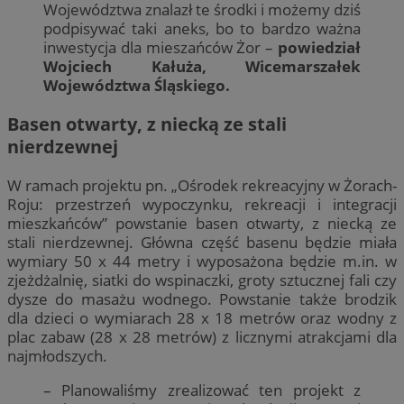
Województwa znalazł te środki i możemy dziś
podpisywać taki aneks, bo to bardzo ważna
inwestycja dla mieszańców Żor –
powiedział
Wojciech Kałuża, Wicemarszałek
Województwa Śląskiego.
Basen otwarty, z niecką ze stali
nierdzewnej
W ramach projektu pn. „Ośrodek rekreacyjny w Żorach-
Roju: przestrzeń wypoczynku, rekreacji i integracji
mieszkańców” powstanie basen otwarty, z niecką ze
stali nierdzewnej. Główna część basenu będzie miała
wymiary 50 x 44 metry i wyposażona będzie m.in. w
zjeżdżalnię, siatki do wspinaczki, groty sztucznej fali czy
dysze do masażu wodnego. Powstanie także brodzik
dla dzieci o wymiarach 28 x 18 metrów oraz wodny z
plac zabaw (28 x 28 metrów) z licznymi atrakcjami dla
najmłodszych.
– Planowaliśmy zrealizować ten projekt z