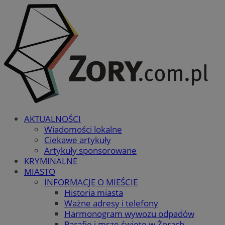
AKTUALNOŚCI
Wiadomości lokalne
Ciekawe artykuły
Artykuły sponsorowane
KRYMINALNE
MIASTO
INFORMACJE O MIEŚCIE
Historia miasta
Ważne adresy i telefony
Harmonogram wywozu odpadów
Parafie i msze święte w Żorach