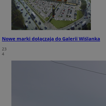
Nowe marki dołączają do Galerii Wiślanka
23
4