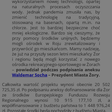
wykorzystaniem nowej technologii, opartej
na naturalnych procesach oczyszczania
wody. Jednak pandemia zmusiła nas, by
zmienić technologię na tradycyjną,
stosowaną na basenach, opartą m.in. na
chlorze. Jest to bardziej bezpieczne choć
mniej ekologiczne. Bardzo się cieszymy, że
przy pomocy środków unijnych, będziemy
mogli ośrodek w Roju zrewitalizowany i
przywrócić go mieszkańcom. Mamy nadzieję,
że już na przyszły sezon letni mieszkańcy Żor
i regionu będą mogli korzystać z nowego
ośrodka rekreacyjnego-sportowego w Żorach
–
powiedział podczas podpisania aneksu
Waldemar Socha
– Prezydent Miasta Żory.
Całkowita wartość projektu wynosi obecnie 20 502
725,35 zł. Po podpisaniu aneksy dofinansowanie dla Żor
ze środków Europejskiego Funduszu Rozwoju
Regionalnego wynosi 10 915 177,10 zł, a
współfinansowanie z budżetu państwa to 1 448 976,24
zł. Pozostałe środki będą pochodziły z budżetu Miasta.