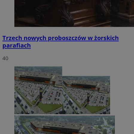
Trzech nowych proboszczów w żorskich
parafiach
40