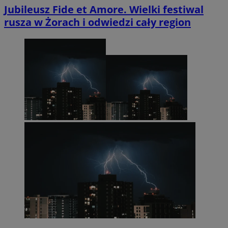
Jubileusz Fide et Amore. Wielki festiwal
rusza w Żorach i odwiedzi cały region