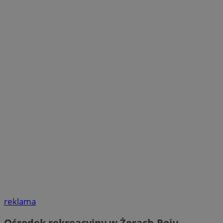
reklama
Ośrodek rekreacyjny w Żorach-Roju