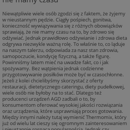
Niewątpliwie wiele osób zgodzi się z faktem, że żyjemy
w nieustannym pędzie. Ciągły pośpiech, gonitwa,
konieczność wywiązywania się z różnych obowiązków
sprawiają, że nie mamy czasu na to, by zdrowo się
odżywiać. Jednak prawidłowo odżywianie i zdrowa dieta
odgrywa niezwykle ważną rolę. To właśnie to, co ląduje
na naszym talerzu, odpowiada za nasz stan zdrowia,
samopoczucie, kondycję fizyczną, a także figurę.
Powinniśmy latem mieć na uwadze fakt, co i jak
spożywamy. Bez wątpienia jednak codzienne
przygotowywanie posiłków może być w czasochłonne.
Jeżeli z kolei chcielibyśmy skorzystać z oferty
restauracji, dietetycznego cateringu, diety pudełkowej,
wiele osób nie byłoby na to stać. Dlatego też
producenci urządzeń AGD zadbali o to, by
konsumentom oferować wysokiej jakości rozwiązania
oraz urządzenia, które usprawniają proces gotowania.
Między innymi należy tutaj wymienić Thermomix, który
już od wielu lat cieszy się ogromnym zainteresowaniem
i nieustannie rosnącą popularnością. Jednak czy