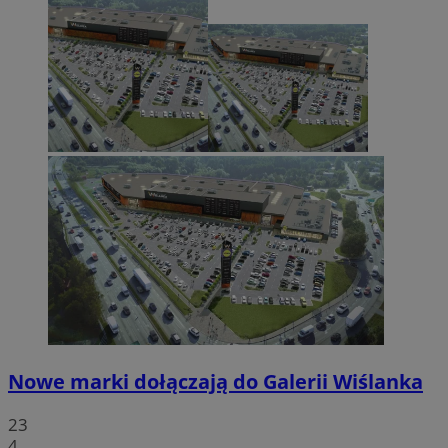
Nowe marki dołączają do Galerii Wiślanka
23
4