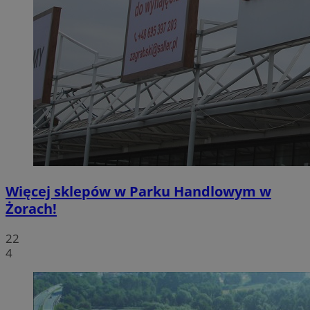
Więcej sklepów w Parku Handlowym w
Żorach!
22
4