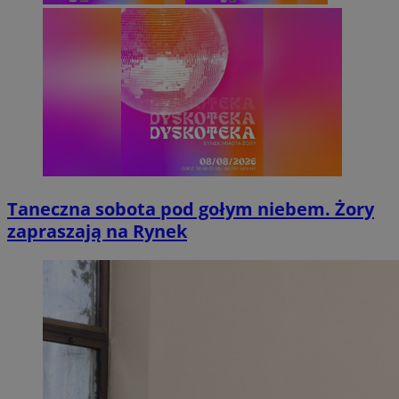
Taneczna sobota pod gołym niebem. Żory
zapraszają na Rynek