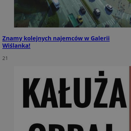
Znamy kolejnych najemców w Galerii
Wiślanka!
21