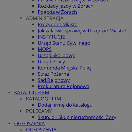
Rozkłady jazdy w Żorach
Pogoda w Żorach
ADMINISTRACJA
Prezydent Miasta
Jak załatwić sprawę w Urzędzie Miasta?
INSTYTUCJE
Urząd Stanu Cywilnego
MOPS
Urząd Skarbowy
Urząd Pracy
Komenda Miejska Policji
Straż Pożarna
Sąd Rejonowy
Prokuratura Rejonowa
KATALOG FIRM
KATALOG FIRM
Dodaj firmę do katalogu
POLECAMY
Skup.io - Skup nieruchomości Żory
OGŁOSZENIA
OGŁOSZENIA