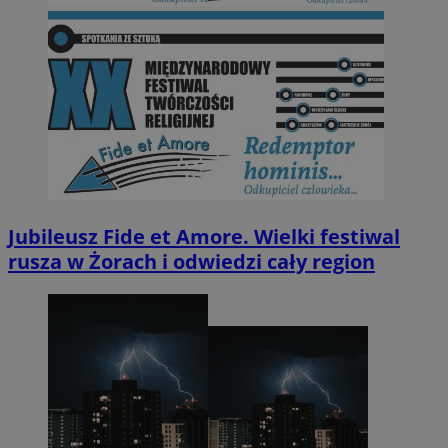
Jubileusz Fide et Amore. Wielki festiwal
rusza w Żorach i odwiedzi cały region