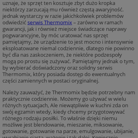
uznaje, że sprzęt ten kosztuje zbyt dużo kropka
niektórzy zarzucają mu również częstą awaryjność.
jednak wystarczy w razie jakichkolwiek problemów
odwiedzić
serwis Thermomix
– zarówno w ramach
gwarancji, jak i również miejsce świadczące naprawy
pogwarancyjne, by móc uratować nas sprzęt
pamiętajmy, że urządzenie to jest mocno i intensywnie
eksploatowane niemal codziennie, dlatego nie powinno
być dla nas zaskoczeniem, że niektóre podzespoły
mogą po prostu się zużywać. Pamiętajmy jednak o tym,
by wybierać doświadczony oraz solidny serwis
Thermomix, który posiada dostęp do ewentualnych
części zamiennych w postaci oryginalnej.
Należy zauważyć, że Thermomix będzie potrzebny nam
praktycznie codziennie. Możemy go używać w wielu
różnych sytuacjach, Ale niewątpliwie w kuchni zda on
swój egzamin wtedy, kiedy chcemy przygotowywać
różnego rodzaju posiłki. To właśnie dzięki niemu
możliwe jest blendowanie, mieszanie, miksowanie,
gotowanie, gotowanie na parze, emulgowanie, ubijanie,
wyrabianie ciasta, ważenie i tak dalej. Koniecznie