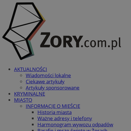
AKTUALNOŚCI
Wiadomości lokalne
Ciekawe artykuły
Artykuły sponsorowane
KRYMINALNE
MIASTO
INFORMACJE O MIEŚCIE
Historia miasta
Ważne adresy i telefony
Harmonogram wywozu odpadów
Parafie i msze święte w Żorach