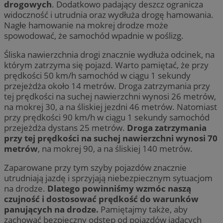
drogowych
. Dodatkowo padający deszcz ogranicza
widoczność i utrudnia oraz wydłuża drogę hamowania.
Nagłe hamowanie na mokrej drodze może
spowodować, że samochód wpadnie w poślizg.
Śliska nawierzchnia drogi znacznie wydłuża odcinek, na
którym zatrzyma się pojazd. Warto pamiętać, że przy
prędkości 50 km/h samochód w ciągu 1 sekundy
przejeżdża około 14 metrów. Droga zatrzymania przy
tej prędkości na suchej nawierzchni wynosi 26 metrów,
na mokrej 30, a na śliskiej jezdni 46 metrów. Natomiast
przy prędkości 90 km/h w ciągu 1 sekundy samochód
przejeżdża dystans 25 metrów.
Droga zatrzymania
przy tej prędkości na suchej nawierzchni wynosi 70
metrów
, na mokrej 90, a na śliskiej 140 metrów.
Zaparowane przy tym szyby pojazdów znacznie
utrudniają jazdę i sprzyjają niebezpiecznym sytuacjom
na drodze.
Dlatego powinniśmy wzmóc naszą
czujność i dostosować prędkość do warunków
panujących na drodze.
Pamiętajmy także, aby
zachować bezpieczny odstęp od pojazdów jadących