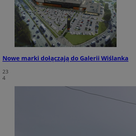
Nowe marki dołączają do Galerii Wiślanka
23
4