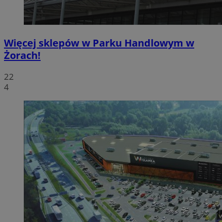
Więcej sklepów w Parku Handlowym w
Żorach!
22
4