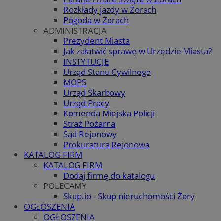
Rozkłady jazdy w Żorach
Pogoda w Żorach
ADMINISTRACJA
Prezydent Miasta
Jak załatwić sprawę w Urzędzie Miasta?
INSTYTUCJE
Urząd Stanu Cywilnego
MOPS
Urząd Skarbowy
Urząd Pracy
Komenda Miejska Policji
Straż Pożarna
Sąd Rejonowy
Prokuratura Rejonowa
KATALOG FIRM
KATALOG FIRM
Dodaj firmę do katalogu
POLECAMY
Skup.io - Skup nieruchomości Żory
OGŁOSZENIA
OGŁOSZENIA