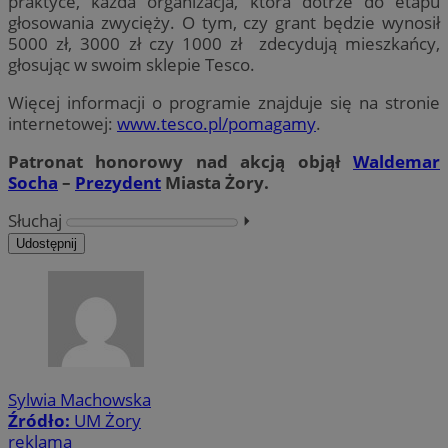
praktyce, każda organizacja, która dotrze do etapu
głosowania zwycięży. O tym, czy grant będzie wynosił
5000 zł, 3000 zł czy 1000 zł zdecydują mieszkańcy,
głosując w swoim sklepie Tesco.
Więcej informacji o programie znajduje się na stronie
internetowej:
www.tesco.pl/pomagamy
.
Patronat honorowy nad akcją objął
Waldemar
Socha
–
Prezydent
Miasta Żory.
Słuchaj
⏵︎
Udostępnij
Sylwia Machowska
Źródło:
UM Żory
reklama