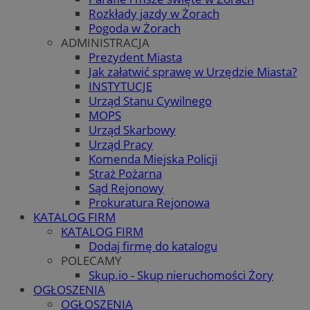
Rozkłady jazdy w Żorach
Pogoda w Żorach
ADMINISTRACJA
Prezydent Miasta
Jak załatwić sprawę w Urzędzie Miasta?
INSTYTUCJE
Urząd Stanu Cywilnego
MOPS
Urząd Skarbowy
Urząd Pracy
Komenda Miejska Policji
Straż Pożarna
Sąd Rejonowy
Prokuratura Rejonowa
KATALOG FIRM
KATALOG FIRM
Dodaj firmę do katalogu
POLECAMY
Skup.io - Skup nieruchomości Żory
OGŁOSZENIA
OGŁOSZENIA