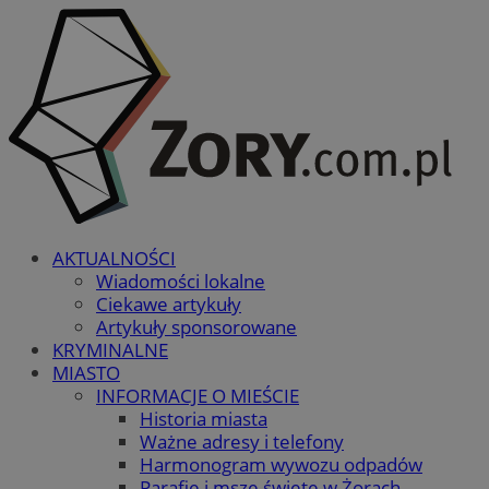
AKTUALNOŚCI
Wiadomości lokalne
Ciekawe artykuły
Artykuły sponsorowane
KRYMINALNE
MIASTO
INFORMACJE O MIEŚCIE
Historia miasta
Ważne adresy i telefony
Harmonogram wywozu odpadów
Parafie i msze święte w Żorach