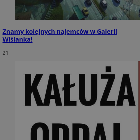
Znamy kolejnych najemców w Galerii
Wiślanka!
21