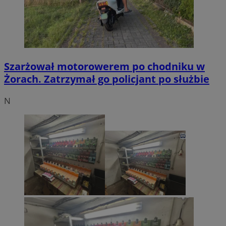
Szarżował motorowerem po chodniku w
Żorach. Zatrzymał go policjant po służbie
N