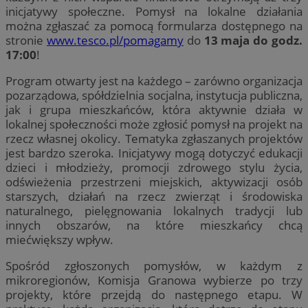
inicjatywy społeczne. Pomysł na lokalne działania
można zgłaszać za pomocą formularza dostępnego na
stronie
www.tesco.pl/pomagamy
do
13 maja do godz.
17:00
!
Program otwarty jest na każdego – zarówno organizacja
pozarządowa, spółdzielnia socjalna, instytucja publiczna,
jak i grupa mieszkańców, która aktywnie działa w
lokalnej społeczności może zgłosić pomysł na projekt na
rzecz własnej okolicy. Tematyka zgłaszanych projektów
jest bardzo szeroka. Inicjatywy mogą dotyczyć edukacji
dzieci i młodzieży, promocji zdrowego stylu życia,
odświeżenia przestrzeni miejskich, aktywizacji osób
starszych, działań na rzecz zwierząt i środowiska
naturalnego, pielęgnowania lokalnych tradycji lub
innych obszarów, na które mieszkańcy chcą
miećwiększy wpływ.
Spośród zgłoszonych pomysłów, w każdym z
mikroregionów, Komisja Granowa wybierze po trzy
projekty, które przejdą do następnego etapu. W