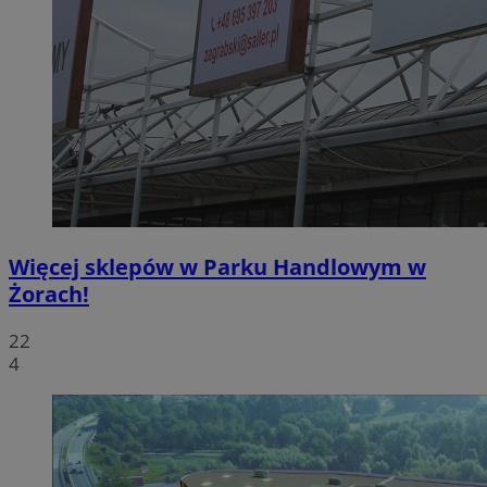
Więcej sklepów w Parku Handlowym w
Żorach!
22
4