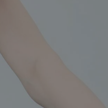
entyfikator sesji.
entyfikator sesji.
entyfikator sesji.
niania ludzi i
trony internetowej,
e ważnych raportów
ryny internetowej.
 identyfikatora
erów obsługuje
ekście
lu optymalizacji
 do przechowywania
niu do usług
e, czy użytkownik
enia lub reklamy.
nformacje o zgodzie
ncjach dotyczących
ia z witryny.
olityki prywatności
ich przestrzeganie
temu użytkownik nie