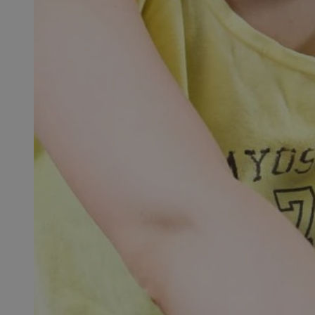
SessID
QeSessID
MvSessID
__cf_bm
suid
INGRESSCOOKIE
euds
VISITOR_PRIVACY_