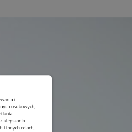
ywania i
danych osobowych,
etlania
az ulepszania
 i innych celach,