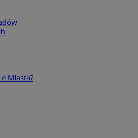
adów
ch
ie Miasta?