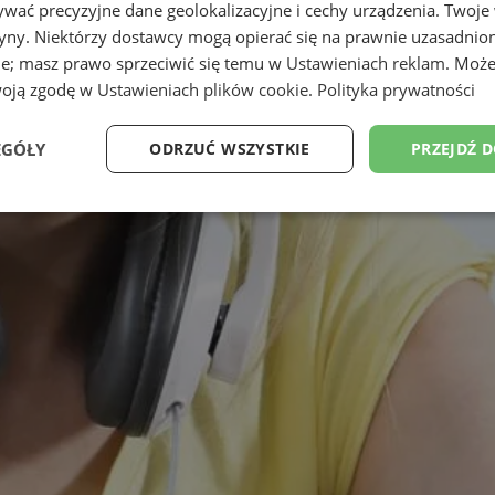
wać precyzyjne dane geolokalizacyjne i cechy urządzenia. Twoje
tryny. Niektórzy dostawcy mogą opierać się na prawnie uzasadnio
ie; masz prawo sprzeciwić się temu w
Ustawieniach reklam
. Może
woją zgodę w
Ustawieniach plików cookie
.
Polityka prywatności
EGÓŁY
ODRZUĆ WSZYSTKIE
PRZEJDŹ 
Wydajność
Targetowanie
Funkcjonalność
Ni
ezbędne
Wydajność
Targetowanie
Funkcjonalność
Niesklasyfikow
ie umożliwiają korzystanie z podstawowych funkcji strony internetowej, takich jak log
Bez niezbędnych plików cookie nie można prawidłowo korzystać ze strony internetowe
Okres
Provider
/
Domena
Opis
przechowywania