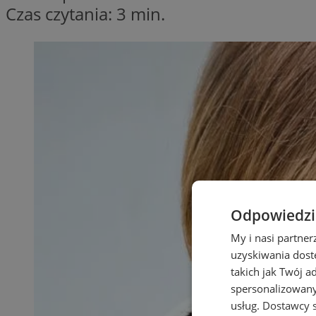
Czas czytania: 3 min.
Odpowiedzia
My i nasi partne
uzyskiwania dost
takich jak Twój a
spersonalizowanyc
usług.
Dostawcy s