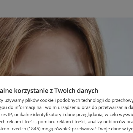
lne korzystanie z Twoich danych
rzy używamy plików cookie i podobnych technologii do przechow
ępu do informacji na Twoim urządzeniu oraz do przetwarzania 
dres IP, unikalne identyfikatory i dane przeglądania, w celu wyświ
h reklam i treści, pomiaru reklam i treści, analizy odbiorców or
tron trzecich (1845)
mogą również przetwarzać Twoje dane w tych