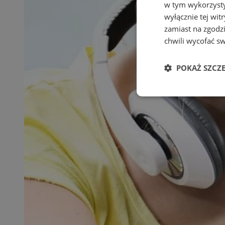
w tym wykorzysty
wyłącznie tej wi
zamiast na zgodz
chwili wycofać s
POKAŻ SZCZ
Niezbędne
Ni
Niezbędne pliki cook
zarządzanie kontem. 
Nazwa