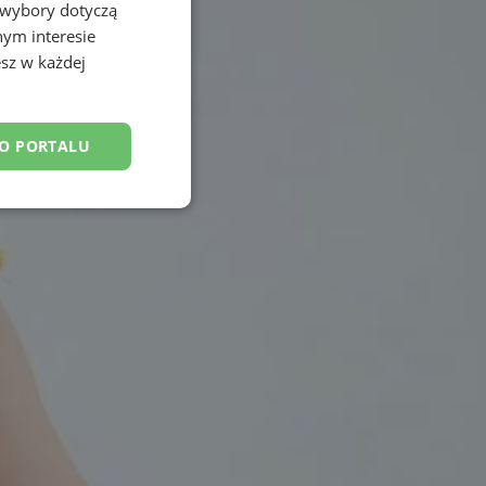
 wybory dotyczą
nym interesie
sz w każdej
DO PORTALU
esklasyfikowane
ane
owanie użytkownika i
j.