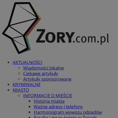
AKTUALNOŚCI
Wiadomości lokalne
Ciekawe artykuły
Artykuły sponsorowane
KRYMINALNE
MIASTO
INFORMACJE O MIEŚCIE
Historia miasta
Ważne adresy i telefony
Harmonogram wywozu odpadów
Parafie i msze święte w Żorach