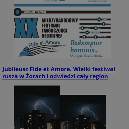
Jubileusz Fide et Amore. Wielki festiwal
rusza w Żorach i odwiedzi cały region