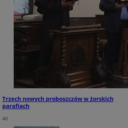
Trzech nowych proboszczów w żorskich
parafiach
40