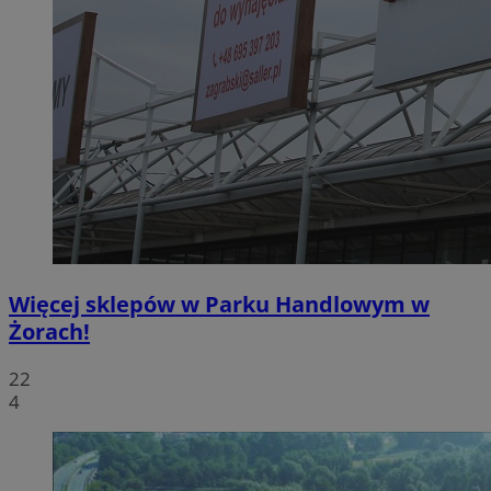
Więcej sklepów w Parku Handlowym w
Żorach!
22
4