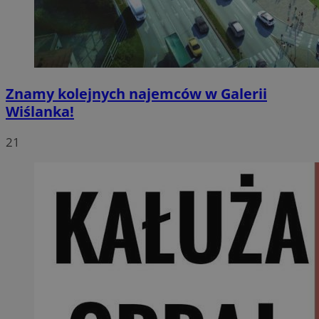
Znamy kolejnych najemców w Galerii
Wiślanka!
21