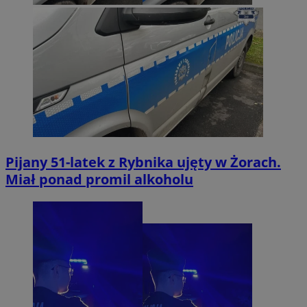
Pijany 51-latek z Rybnika ujęty w Żorach.
Miał ponad promil alkoholu