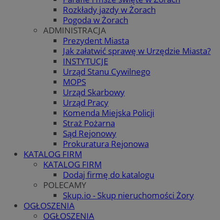
Rozkłady jazdy w Żorach
Pogoda w Żorach
ADMINISTRACJA
Prezydent Miasta
Jak załatwić sprawę w Urzędzie Miasta?
INSTYTUCJE
Urząd Stanu Cywilnego
MOPS
Urząd Skarbowy
Urząd Pracy
Komenda Miejska Policji
Straż Pożarna
Sąd Rejonowy
Prokuratura Rejonowa
KATALOG FIRM
KATALOG FIRM
Dodaj firmę do katalogu
POLECAMY
Skup.io - Skup nieruchomości Żory
OGŁOSZENIA
OGŁOSZENIA