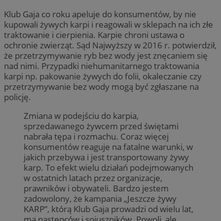
Klub Gaja co roku apeluje do konsumentów, by nie
kupowali żywych karpi i reagowali w sklepach na ich złe
traktowanie i cierpienia. Karpie chroni ustawa o
ochronie zwierząt. Sąd Najwyższy w 2016 r. potwierdził,
że przetrzymywanie ryb bez wody jest znęcaniem się
nad nimi. Przypadki niehumanitarnego traktowania
karpi np. pakowanie żywych do folii, okaleczanie czy
przetrzymywanie bez wody mogą być zgłaszane na
policję.
Zmiana w podejściu do karpia,
sprzedawanego żywcem przed świętami
nabrała tępa i rozmachu. Coraz więcej
konsumentów reaguje na fatalne warunki, w
jakich przebywa i jest transportowany żywy
karp. To efekt wielu działań podejmowanych
w ostatnich latach przez organizacje,
prawników i obywateli. Bardzo jestem
zadowolony, że kampania „Jeszcze żywy
KARP”, którą Klub Gaja prowadzi od wielu lat,
ma następców i sojuszników. Powoli, ale