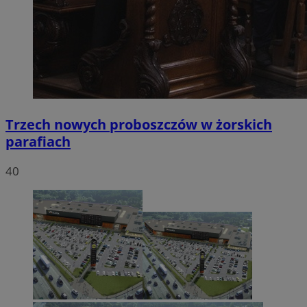
Trzech nowych proboszczów w żorskich
parafiach
40