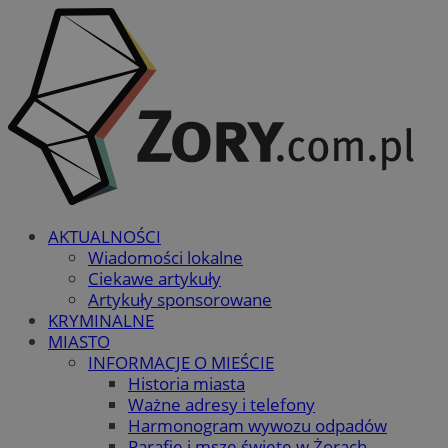
AKTUALNOŚCI
Wiadomości lokalne
Ciekawe artykuły
Artykuły sponsorowane
KRYMINALNE
MIASTO
INFORMACJE O MIEŚCIE
Historia miasta
Ważne adresy i telefony
Harmonogram wywozu odpadów
Parafie i msze święte w Żorach