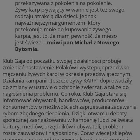
przekazywana z pokolenia na pokolenie.
Żywy karp pływający w wannie jest też swego
rodzaju atrakcją dla dzieci. Jednak
najważniejszymargumentem, który
przekonuje mnie do kupowanie żywego
karpia, jest to, że mam pewność, że mięso
jest świeże –
mówi pan Michał z Nowego
Bytomia.
Klub Gaja od początku swojej działalności próbuje
zmieniać nastawienie Polaków i występujeprzeciwko
męczeniu żywych karpi w okresie przedświątecznym.
Działania kampanii „Jeszcze żywy KARP” doprowadziły
do zmiany w ustawie o ochronie zwierząt, a także do
nagłośnienia problemu. Co roku, Klub Gaja stara się
informować obywateli, handlowców, producentów i
konsumentów o możliwościach zaprzestania zadawania
rybom zbędnego cierpienia. Dzięki otwarciu debaty
społecznej zaangażowaniu w kampanię ludzi ze świata
kultury, mediów, urzędników i obywateli, problem
został zauważony i nagłośniony. Coraz więcej sklepów
rezygnuje ze sprzedaży żywych karpi, a konsumenci