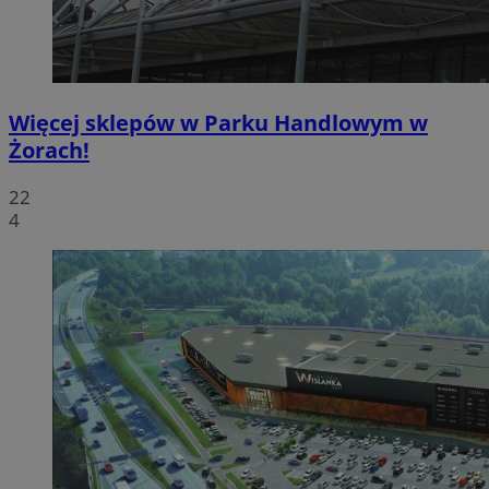
Więcej sklepów w Parku Handlowym w
Żorach!
22
4