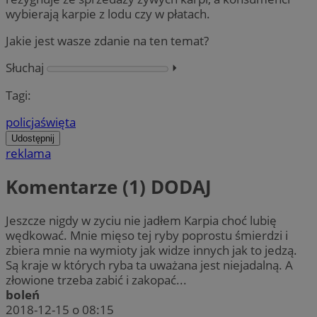
wybierają karpie z lodu czy w płatach.
Jakie jest wasze zdanie na ten temat?
Słuchaj
⏵︎
Tagi:
policja
święta
Udostępnij
reklama
Komentarze (1)
DODAJ
Jeszcze nigdy w zyciu nie jadłem Karpia choć lubię
wędkować. Mnie mięso tej ryby poprostu śmierdzi i
zbiera mnie na wymioty jak widze innych jak to jedzą.
Są kraje w których ryba ta uważana jest niejadalną. A
złowione trzeba zabić i zakopać...
boleń
2018-12-15 o 08:15