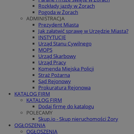
Rozkłady jazdy w Żorach
Pogoda w Żorach
ADMINISTRACJA
Prezydent Miasta
Jak załatwić sprawę w Urzędzie Miasta?
INSTYTUCJE
Urząd Stanu Cywilnego
MOPS
Urząd Skarbowy
Urząd Pracy
Komenda Miejska Policji
Straż Pożarna
Sąd Rejonowy
Prokuratura Rejonowa
KATALOG FIRM
KATALOG FIRM
Dodaj firmę do katalogu
POLECAMY
Skup.io - Skup nieruchomości Żory
OGŁOSZENIA
OGŁOSZENIA