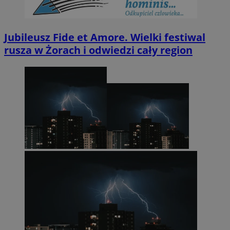
Jubileusz Fide et Amore. Wielki festiwal
rusza w Żorach i odwiedzi cały region