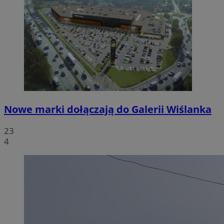
Nowe marki dołączają do Galerii Wiślanka
23
4