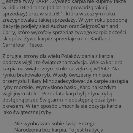
„Jeszcze żywy KARP”. Żywego karpia nie kupimy także
w Lidlu i Biedronce (od lat nie prowadzą takiej
sprzedaży) oraz w sieci Bi1, która w zeszłym roku
zrezygnowała z takiej sprzedaży. W tym roku podobną
decyzję podjęły sieci Auchan oraz SelgrosCash and
Carry, które wycofały sprzedaż żywego karpia z części
sklepów. Żywe karpie sprzedaje m.in. Kaufland,
Carrefour i Tesco.
Z drugiej strony dla wielu Polaków dania z karpia
podczas wigilii to świąteczna tradycja. Wielka kariera
karpia na świątecznym stole zaczęła się w1947. Na
rynku brakowało ryb. Wtedy ówczesny minister
przemysłu Hilary Minc zadecydował, że karpie zastąpią
ryby morskie. Wymyślono hasło „Karp na każdym
wigilijnym stole”. Przez lata karp był jedyną rybą
dostępną przed Świętami i niedostępną poza tym
okresem. W ten sposób umocniła się pozycja karpia
jako świątecznej ryby.
Nie wyobrażam sobie świąt Bożego
Narodzenia bez karpia. To jest tradycja