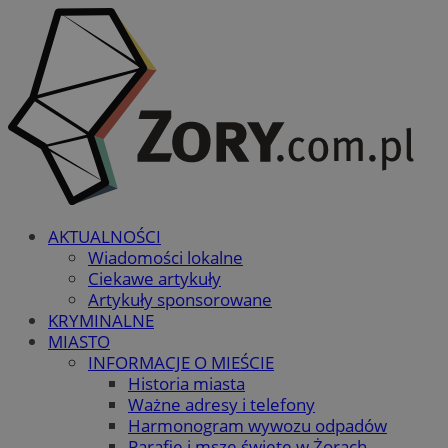
AKTUALNOŚCI
Wiadomości lokalne
Ciekawe artykuły
Artykuły sponsorowane
KRYMINALNE
MIASTO
INFORMACJE O MIEŚCIE
Historia miasta
Ważne adresy i telefony
Harmonogram wywozu odpadów
Parafie i msze święte w Żorach