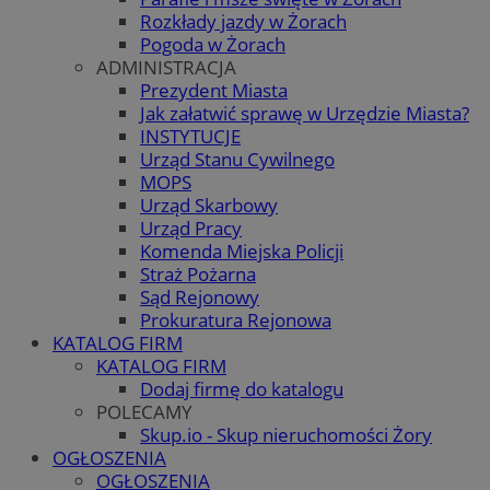
Rozkłady jazdy w Żorach
Pogoda w Żorach
ADMINISTRACJA
Prezydent Miasta
Jak załatwić sprawę w Urzędzie Miasta?
INSTYTUCJE
Urząd Stanu Cywilnego
MOPS
Urząd Skarbowy
Urząd Pracy
Komenda Miejska Policji
Straż Pożarna
Sąd Rejonowy
Prokuratura Rejonowa
KATALOG FIRM
KATALOG FIRM
Dodaj firmę do katalogu
POLECAMY
Skup.io - Skup nieruchomości Żory
OGŁOSZENIA
OGŁOSZENIA