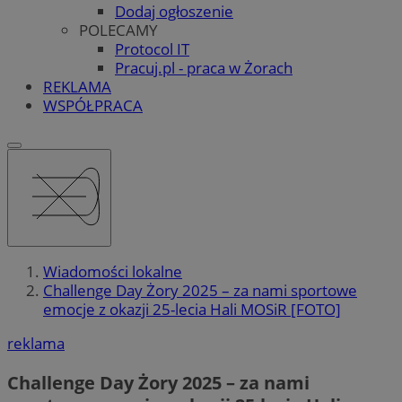
Dodaj ogłoszenie
POLECAMY
Protocol IT
Pracuj.pl - praca w Żorach
REKLAMA
WSPÓŁPRACA
Wiadomości lokalne
Challenge Day Żory 2025 – za nami sportowe
emocje z okazji 25-lecia Hali MOSiR [FOTO]
reklama
Challenge Day Żory 2025 – za nami