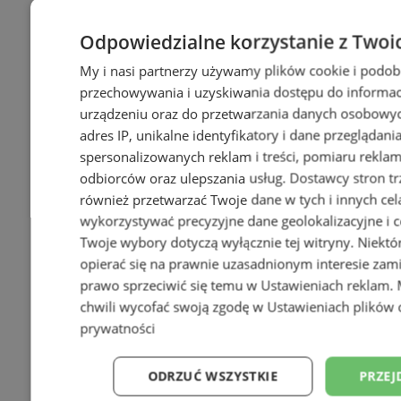
Odpowiedzialne korzystanie z Twoi
My i nasi partnerzy używamy plików cookie i podob
przechowywania i uzyskiwania dostępu do informac
urządzeniu oraz do przetwarzania danych osobowych
adres IP, unikalne identyfikatory i dane przeglądani
spersonalizowanych reklam i treści, pomiaru reklam i
odbiorców oraz ulepszania usług.
Dostawcy stron tr
również przetwarzać Twoje dane w tych i innych cel
wykorzystywać precyzyjne dane geolokalizacyjne i c
Twoje wybory dotyczą wyłącznie tej witryny. Niekt
opierać się na prawnie uzasadnionym interesie zami
prawo sprzeciwić się temu w
Ustawieniach reklam
.
chwili wycofać swoją zgodę w
Ustawieniach plików 
prywatności
ODRZUĆ WSZYSTKIE
PRZEJ