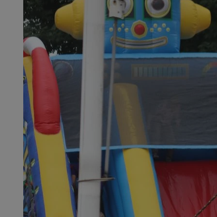
Inc.
.simpli.fi
INGRESSCOOKIE
Ses
NGINX Inc.
bh.contextweb.com
euds
.rfihub.com
Ses