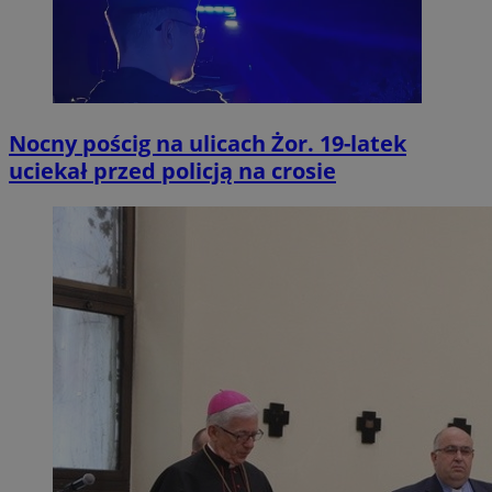
Nocny pościg na ulicach Żor. 19-latek
uciekał przed policją na crosie