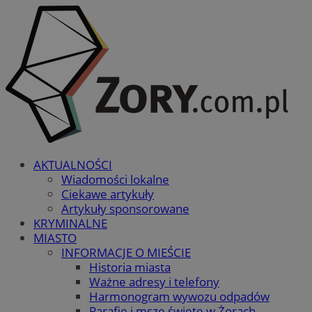
AKTUALNOŚCI
Wiadomości lokalne
Ciekawe artykuły
Artykuły sponsorowane
KRYMINALNE
MIASTO
INFORMACJE O MIEŚCIE
Historia miasta
Ważne adresy i telefony
Harmonogram wywozu odpadów
Parafie i msze święte w Żorach