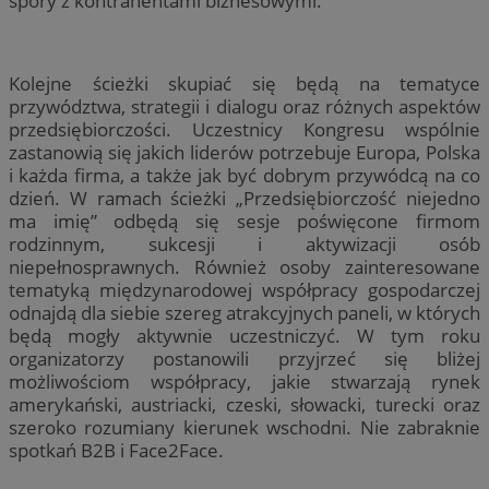
spory z kontrahentami biznesowymi.
Kolejne ścieżki skupiać się będą na tematyce
przywództwa, strategii i dialogu oraz różnych aspektów
przedsiębiorczości. Uczestnicy Kongresu wspólnie
zastanowią się jakich liderów potrzebuje Europa, Polska
i każda firma, a także jak być dobrym przywódcą na co
dzień. W ramach ścieżki „Przedsiębiorczość niejedno
ma imię” odbędą się sesje poświęcone firmom
rodzinnym, sukcesji i aktywizacji osób
niepełnosprawnych. Również osoby zainteresowane
tematyką międzynarodowej współpracy gospodarczej
odnajdą dla siebie szereg atrakcyjnych paneli, w których
będą mogły aktywnie uczestniczyć. W tym roku
organizatorzy postanowili przyjrzeć się bliżej
możliwościom współpracy, jakie stwarzają rynek
amerykański, austriacki, czeski, słowacki, turecki oraz
szeroko rozumiany kierunek wschodni. Nie zabraknie
spotkań B2B i Face2Face.