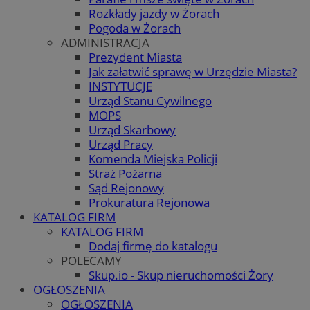
Rozkłady jazdy w Żorach
Pogoda w Żorach
ADMINISTRACJA
Prezydent Miasta
Jak załatwić sprawę w Urzędzie Miasta?
INSTYTUCJE
Urząd Stanu Cywilnego
MOPS
Urząd Skarbowy
Urząd Pracy
Komenda Miejska Policji
Straż Pożarna
Sąd Rejonowy
Prokuratura Rejonowa
KATALOG FIRM
KATALOG FIRM
Dodaj firmę do katalogu
POLECAMY
Skup.io - Skup nieruchomości Żory
OGŁOSZENIA
OGŁOSZENIA