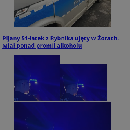
Pijany 51-latek z Rybnika ujęty w Żorach.
Miał ponad promil alkoholu