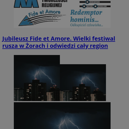
Jubileusz Fide et Amore. Wielki festiwal
rusza w Żorach i odwiedzi cały region