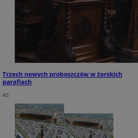
Trzech nowych proboszczów w żorskich
parafiach
40