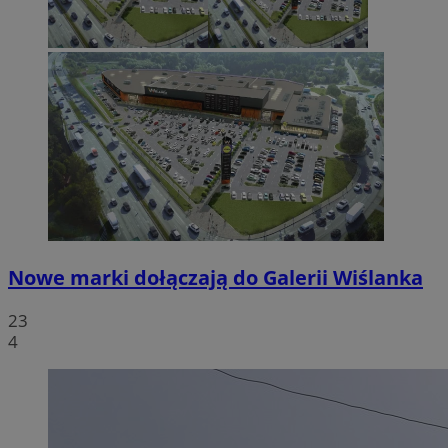
Nowe marki dołączają do Galerii Wiślanka
23
4