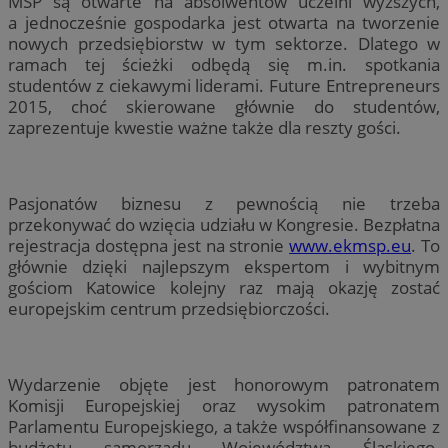
MŚP są otwarte na absolwentów uczelni wyższych,
a jednocześnie gospodarka jest otwarta na tworzenie
nowych przedsiębiorstw w tym sektorze. Dlatego w
ramach tej ścieżki odbędą się m.in. spotkania
studentów z ciekawymi liderami. Future Entrepreneurs
2015, choć skierowane głównie do studentów,
zaprezentuje kwestie ważne także dla reszty gości.
Pasjonatów biznesu z pewnością nie trzeba
przekonywać do wzięcia udziału w Kongresie. Bezpłatna
rejestracja dostępna jest na stronie
www.ekmsp.eu
. To
głównie dzięki najlepszym ekspertom i wybitnym
gościom Katowice kolejny raz mają okazję zostać
europejskim centrum przedsiębiorczości.
Wydarzenie objęte jest honorowym patronatem
Komisji Europejskiej oraz wysokim patronatem
Parlamentu Europejskiego, a także współfinansowane z
budżetu samorządu Województwa Śląskiego.