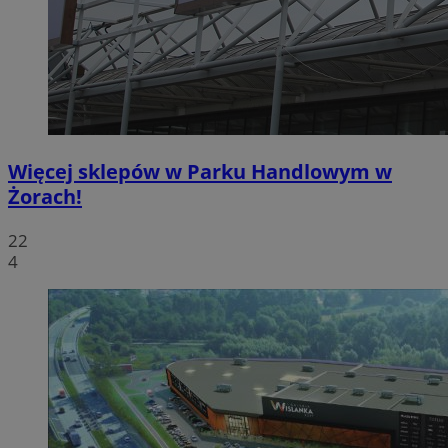
Więcej sklepów w Parku Handlowym w
Żorach!
22
4