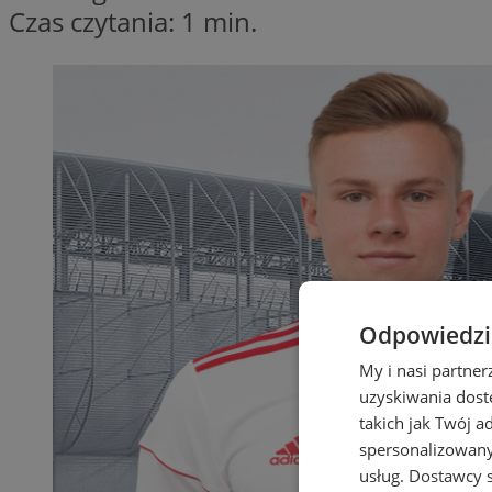
Czas czytania: 1 min.
Odpowiedzia
My i nasi partne
uzyskiwania dost
takich jak Twój a
spersonalizowanyc
usług.
Dostawcy s