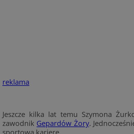
li_gc
CookieScriptConse
Nazwa
reklama
Nazwa
Nazwa
gid_CAESEEbgrCsX
_ga_L2744325BY
__mguid_
tt_viewer
_ga
Jeszcze kilka lat temu Szymona Żurk
DSID
zawodnik
Gepardów Żory
. Jednocześni
sportową karierę.
ADKUID