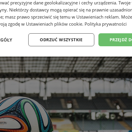
wać precyzyjne dane geolokalizacyjne i cechy urządzenia. Twoje
tryny. Niektórzy dostawcy mogą opierać się na prawnie uzasadnio
ie; masz prawo sprzeciwić się temu w
Ustawieniach reklam
. Może
woją zgodę w
Ustawieniach plików cookie
.
Polityka prywatności
EGÓŁY
ODRZUĆ WSZYSTKIE
PRZEJDŹ 
Wydajność
Targetowanie
Funkcjonalność
Ni
ezbędne
Wydajność
Targetowanie
Funkcjonalność
Niesklasyfikow
ie umożliwiają korzystanie z podstawowych funkcji strony internetowej, takich jak log
Bez niezbędnych plików cookie nie można prawidłowo korzystać ze strony internetowe
Okres
Provider
/
Domena
Opis
przechowywania