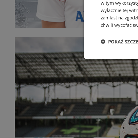
w tym wykorzysty
wyłącznie tej wi
zamiast na zgodz
chwili wycofać s
POKAŻ SZCZ
Niezbędne
Ni
Niezbędne pliki cook
zarządzanie kontem. 
Nazwa