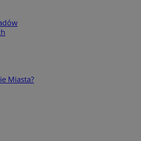
adów
ch
ie Miasta?