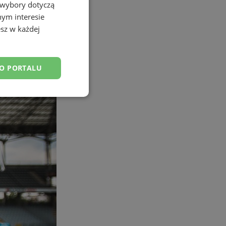
 wybory dotyczą
nym interesie
sz w każdej
DO PORTALU
esklasyfikowane
ane
owanie użytkownika i
j.