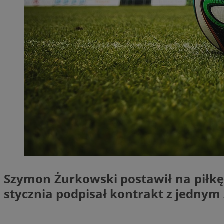
SessID
QeSessID
MvSessID
__cf_bm
suid
INGRESSCOOKIE
euds
Szymon Żurkowski postawił na piłkę 
VISITOR_PRIVACY_
stycznia podpisał kontrakt z jednym