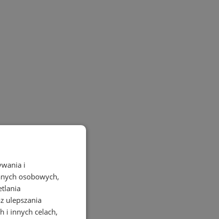
ywania i
danych osobowych,
etlania
az ulepszania
 i innych celach,