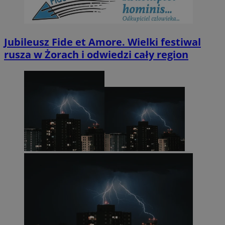
Jubileusz Fide et Amore. Wielki festiwal
rusza w Żorach i odwiedzi cały region