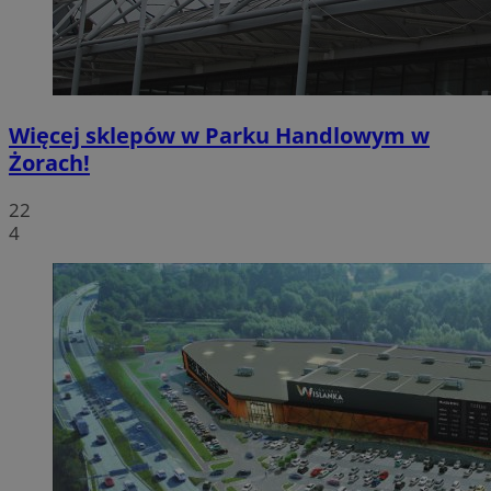
Więcej sklepów w Parku Handlowym w
Żorach!
22
4