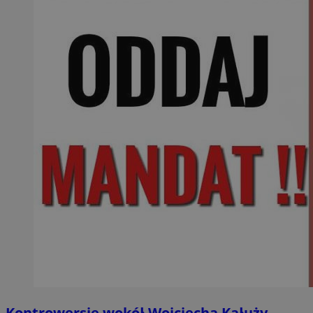
Kontrowersje wokół Wojciecha Kałuży.