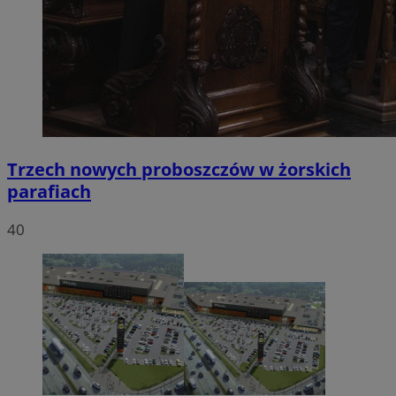
Trzech nowych proboszczów w żorskich
parafiach
40