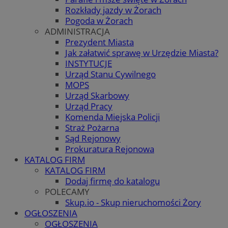
Rozkłady jazdy w Żorach
Pogoda w Żorach
ADMINISTRACJA
Prezydent Miasta
Jak załatwić sprawę w Urzędzie Miasta?
INSTYTUCJE
Urząd Stanu Cywilnego
MOPS
Urząd Skarbowy
Urząd Pracy
Komenda Miejska Policji
Straż Pożarna
Sąd Rejonowy
Prokuratura Rejonowa
KATALOG FIRM
KATALOG FIRM
Dodaj firmę do katalogu
POLECAMY
Skup.io - Skup nieruchomości Żory
OGŁOSZENIA
OGŁOSZENIA