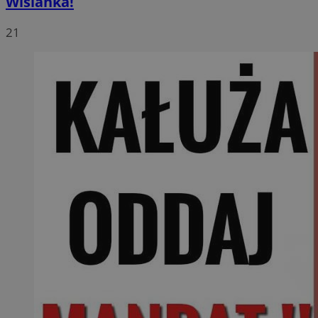
Wiślanka!
21