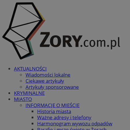
AKTUALNOŚCI
Wiadomości lokalne
Ciekawe artykuły
Artykuły sponsorowane
KRYMINALNE
MIASTO
INFORMACJE O MIEŚCIE
Historia miasta
Ważne adresy i telefony
Harmonogram wywozu odpadów
Parafie i msze święte w Żorach