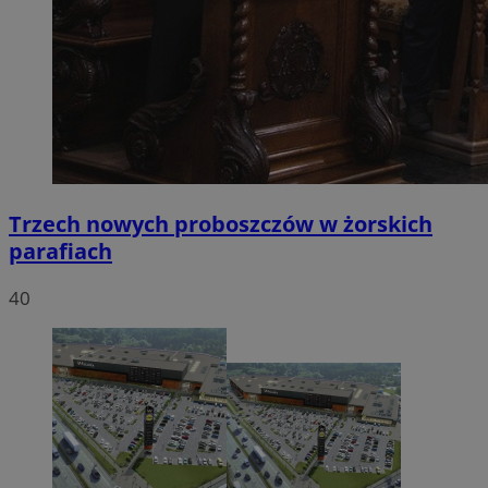
Trzech nowych proboszczów w żorskich
parafiach
40