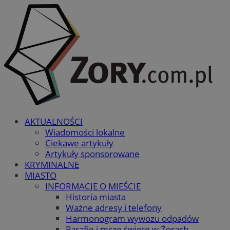
AKTUALNOŚCI
Wiadomości lokalne
Ciekawe artykuły
Artykuły sponsorowane
KRYMINALNE
MIASTO
INFORMACJE O MIEŚCIE
Historia miasta
Ważne adresy i telefony
Harmonogram wywozu odpadów
Parafie i msze święte w Żorach