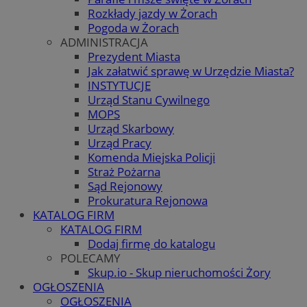
Rozkłady jazdy w Żorach
Pogoda w Żorach
ADMINISTRACJA
Prezydent Miasta
Jak załatwić sprawę w Urzędzie Miasta?
INSTYTUCJE
Urząd Stanu Cywilnego
MOPS
Urząd Skarbowy
Urząd Pracy
Komenda Miejska Policji
Straż Pożarna
Sąd Rejonowy
Prokuratura Rejonowa
KATALOG FIRM
KATALOG FIRM
Dodaj firmę do katalogu
POLECAMY
Skup.io - Skup nieruchomości Żory
OGŁOSZENIA
OGŁOSZENIA