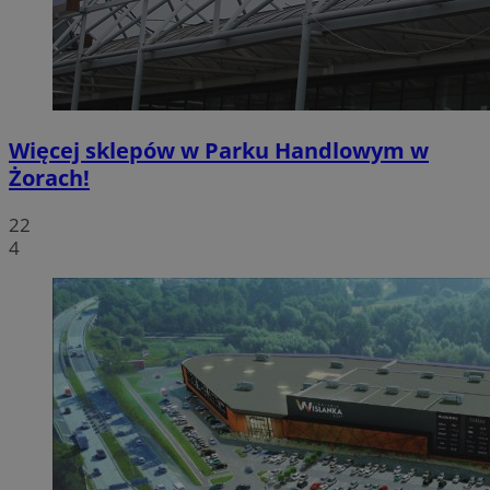
Więcej sklepów w Parku Handlowym w
Żorach!
22
4