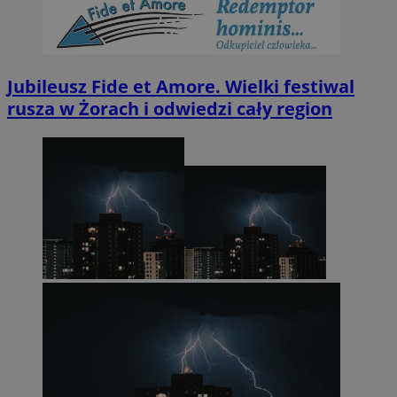
Jubileusz Fide et Amore. Wielki festiwal
rusza w Żorach i odwiedzi cały region