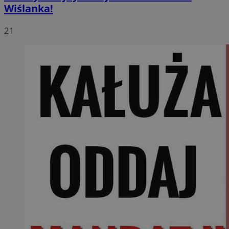
Wiślanka!
21