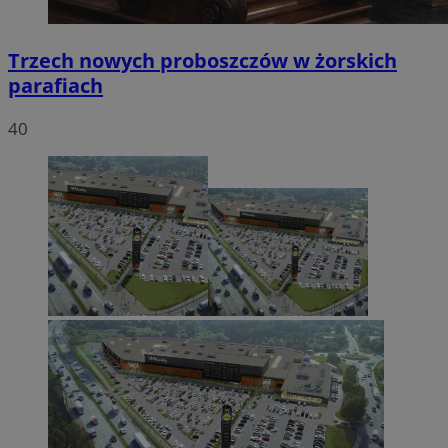
Trzech nowych proboszczów w żorskich
parafiach
40