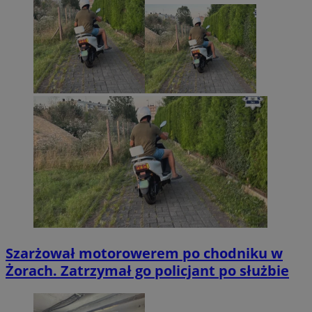
Szarżował motorowerem po chodniku w
Żorach. Zatrzymał go policjant po służbie