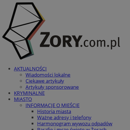
AKTUALNOŚCI
Wiadomości lokalne
Ciekawe artykuły
Artykuły sponsorowane
KRYMINALNE
MIASTO
INFORMACJE O MIEŚCIE
Historia miasta
Ważne adresy i telefony
Harmonogram wywozu odpadów
Parafie i msze święte w Żorach