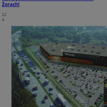
Żorach!
22
4