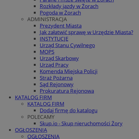
Rozkłady jazdy w Żorach
Pogoda w Żorach
ADMINISTRACJA
Prezydent Miasta
Jak załatwić sprawę w Urzędzie Miasta?
INSTYTUCJE
Urząd Stanu Cywilnego
MOPS
Urząd Skarbowy
Urząd Pracy
Komenda Miejska Policji
Straż Pożarna
Sąd Rejonowy
Prokuratura Rejonowa
KATALOG FIRM
KATALOG FIRM
Dodaj firmę do katalogu
POLECAMY
Skup.io - Skup nieruchomości Żory
OGŁOSZENIA
OGŁOSZENIA