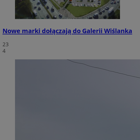
Nowe marki dołączają do Galerii Wiślanka
23
4