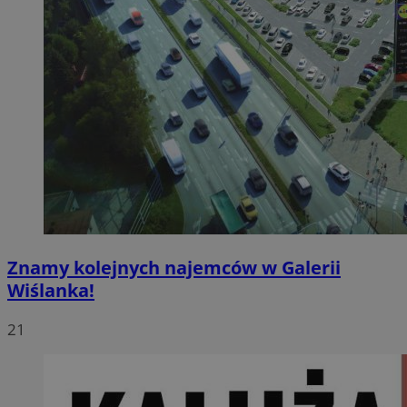
Znamy kolejnych najemców w Galerii
Wiślanka!
21