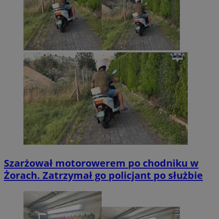
Szarżował motorowerem po chodniku w
Żorach. Zatrzymał go policjant po służbie