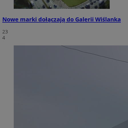
Nowe marki dołączają do Galerii Wiślanka
23
4