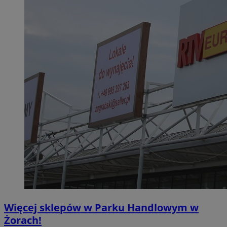
Więcej sklepów w Parku Handlowym w
Żorach!