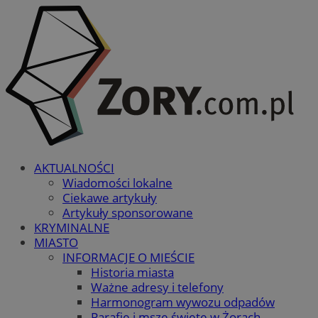
AKTUALNOŚCI
Wiadomości lokalne
Ciekawe artykuły
Artykuły sponsorowane
KRYMINALNE
MIASTO
INFORMACJE O MIEŚCIE
Historia miasta
Ważne adresy i telefony
Harmonogram wywozu odpadów
Parafie i msze święte w Żorach