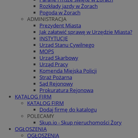
Rozkłady jazdy w Żorach
Pogoda w Żorach
ADMINISTRACJA
Prezydent Miasta
Jak załatwić sprawę w Urzędzie Miasta?
INSTYTUCJE
Urząd Stanu Cywilnego
MOPS
Urząd Skarbowy
Urząd Pracy
Komenda Miejska Policji
Straż Pożarna
Sąd Rejonowy
Prokuratura Rejonowa
KATALOG FIRM
KATALOG FIRM
Dodaj firmę do katalogu
POLECAMY
Skup.io - Skup nieruchomości Żory
OGŁOSZENIA
OGŁOSZENIA