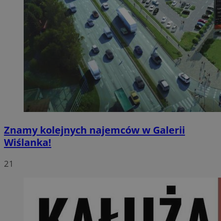
Znamy kolejnych najemców w Galerii
Wiślanka!
21