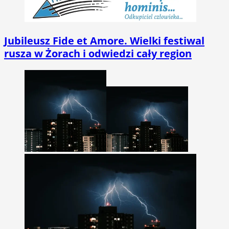
Jubileusz Fide et Amore. Wielki festiwal
rusza w Żorach i odwiedzi cały region