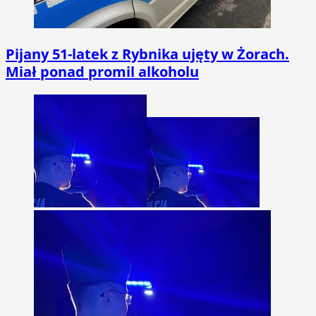
Pijany 51-latek z Rybnika ujęty w Żorach.
Miał ponad promil alkoholu