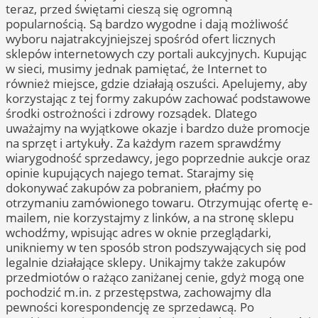
teraz, przed świętami cieszą się ogromną
popularnością. Są bardzo wygodne i dają możliwość
wyboru najatrakcyjniejszej spośród ofert licznych
sklepów internetowych czy portali aukcyjnych. Kupując
w sieci, musimy jednak pamiętać, że Internet to
również miejsce, gdzie działają oszuści. Apelujemy, aby
korzystając z tej formy zakupów zachować podstawowe
środki ostrożności i zdrowy rozsądek. Dlatego
uważajmy na wyjątkowe okazje i bardzo duże promocje
na sprzęt i artykuły. Za każdym razem sprawdźmy
wiarygodność sprzedawcy, jego poprzednie aukcje oraz
opinie kupujących najego temat. Starajmy się
dokonywać zakupów za pobraniem, płaćmy po
otrzymaniu zamówionego towaru. Otrzymując ofertę e-
mailem, nie korzystajmy z linków, a na stronę sklepu
wchodźmy, wpisując adres w oknie przeglądarki,
unikniemy w ten sposób stron podszywających się pod
legalnie działające sklepy. Unikajmy także zakupów
przedmiotów o rażąco zaniżanej cenie, gdyż mogą one
pochodzić m.in. z przestępstwa, zachowajmy dla
pewności korespondencję ze sprzedawcą. Po