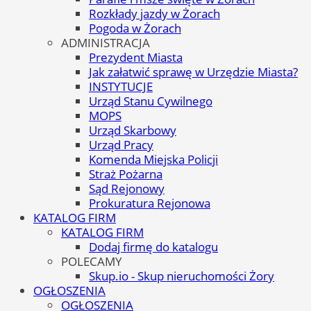
Rozkłady jazdy w Żorach
Pogoda w Żorach
ADMINISTRACJA
Prezydent Miasta
Jak załatwić sprawę w Urzędzie Miasta?
INSTYTUCJE
Urząd Stanu Cywilnego
MOPS
Urząd Skarbowy
Urząd Pracy
Komenda Miejska Policji
Straż Pożarna
Sąd Rejonowy
Prokuratura Rejonowa
KATALOG FIRM
KATALOG FIRM
Dodaj firmę do katalogu
POLECAMY
Skup.io - Skup nieruchomości Żory
OGŁOSZENIA
OGŁOSZENIA