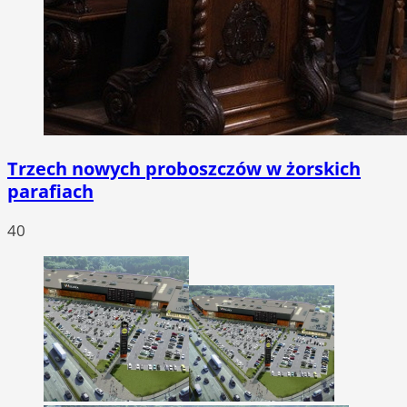
Trzech nowych proboszczów w żorskich
parafiach
40