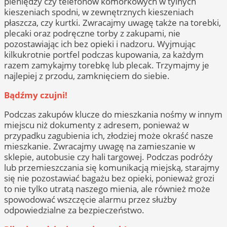
pieniędzy czy telefonów komórkowych w tylnych
kieszeniach spodni, w zewnętrznych kieszeniach
płaszcza, czy kurtki. Zwracajmy uwagę także na torebki,
plecaki oraz podręczne torby z zakupami, nie
pozostawiając ich bez opieki i nadzoru. Wyjmując
kilkukrotnie portfel podczas kupowania, za każdym
razem zamykajmy torebkę lub plecak. Trzymajmy je
najlepiej z przodu, zamknięciem do siebie.
Bądźmy czujni!
Podczas zakupów klucze do mieszkania nośmy w innym
miejscu niż dokumenty z adresem, ponieważ w
przypadku zagubienia ich, złodziej może okraść nasze
mieszkanie. Zwracajmy uwagę na zamieszanie w
sklepie, autobusie czy hali targowej. Podczas podróży
lub przemieszczania się komunikacją miejską, starajmy
się nie pozostawiać bagażu bez opieki, ponieważ grozi
to nie tylko utratą naszego mienia, ale również może
spowodować wszczęcie alarmu przez służby
odpowiedzialne za bezpieczeństwo.