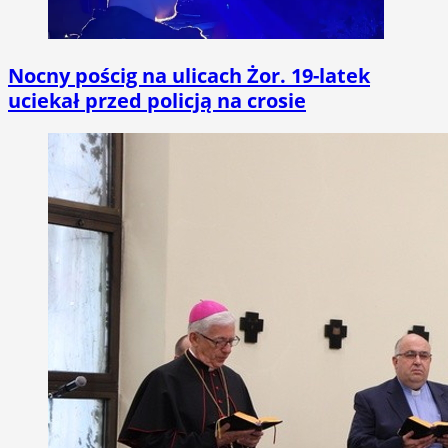
Nocny pościg na ulicach Żor. 19-latek
uciekał przed policją na crosie