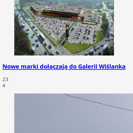
Nowe marki dołączają do Galerii Wiślanka
23
4