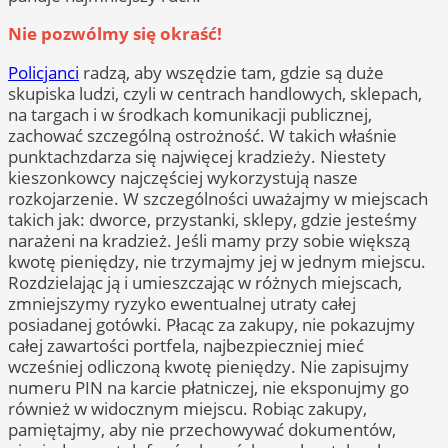
Nie pozwólmy się okraść!
Policjanci
radzą, aby wszędzie tam, gdzie są duże
skupiska ludzi, czyli w centrach handlowych, sklepach,
na targach i w środkach komunikacji publicznej,
zachować szczególną ostrożność. W takich właśnie
punktachzdarza się najwięcej kradzieży. Niestety
kieszonkowcy najczęściej wykorzystują nasze
rozkojarzenie. W szczególności uważajmy w miejscach
takich jak: dworce, przystanki, sklepy, gdzie jesteśmy
narażeni na kradzież. Jeśli mamy przy sobie większą
kwotę pieniędzy, nie trzymajmy jej w jednym miejscu.
Rozdzielając ją i umieszczając w różnych miejscach,
zmniejszymy ryzyko ewentualnej utraty całej
posiadanej gotówki. Płacąc za zakupy, nie pokazujmy
całej zawartości portfela, najbezpieczniej mieć
wcześniej odliczoną kwotę pieniędzy. Nie zapisujmy
numeru PIN na karcie płatniczej, nie eksponujmy go
również w widocznym miejscu. Robiąc zakupy,
pamiętajmy, aby nie przechowywać dokumentów,