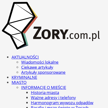
AKTUALNOŚCI
Wiadomości lokalne
Ciekawe artykuły
Artykuły sponsorowane
KRYMINALNE
MIASTO
INFORMACJE O MIEŚCIE
Historia miasta
Ważne adresy i telefony
Harmonogram wywozu odpadów
Parafie i msze święte w Żorach