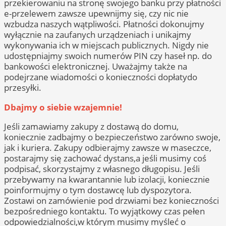
przekierowaniu na stronę swojego banku przy płatności
e-przelewem zawsze upewnijmy się, czy nic nie
wzbudza naszych wątpliwości. Płatności dokonujmy
wyłącznie na zaufanych urządzeniach i unikajmy
wykonywania ich w miejscach publicznych. Nigdy nie
udostępniajmy swoich numerów PIN czy haseł np. do
bankowości elektronicznej. Uważajmy także na
podejrzane wiadomości o konieczności dopłatydo
przesyłki.
Dbajmy o siebie wzajemnie!
Jeśli zamawiamy zakupy z dostawą do domu,
koniecznie zadbajmy o bezpieczeństwo zarówno swoje,
jak i kuriera. Zakupy odbierajmy zawsze w maseczce,
postarajmy się zachować dystans,a jeśli musimy coś
podpisać, skorzystajmy z własnego długopisu. Jeśli
przebywamy na kwarantannie lub izolacji, koniecznie
poinformujmy o tym dostawcę lub dyspozytora.
Zostawi on zamówienie pod drzwiami bez konieczności
bezpośredniego kontaktu. To wyjątkowy czas pełen
odpowiedzialności,w którym musimy myśleć o