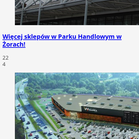
Więcej sklepów w Parku Handlowym w
Żorach!
22
4