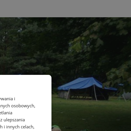
ywania i
danych osobowych,
etlania
az ulepszania
 i innych celach,