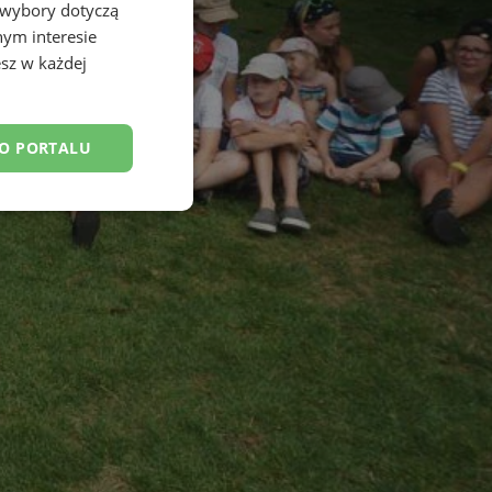
 wybory dotyczą
nym interesie
sz w każdej
DO PORTALU
esklasyfikowane
ane
owanie użytkownika i
j.