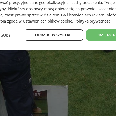
wać precyzyjne dane geolokalizacyjne i cechy urządzenia. Twoje
tryny. Niektórzy dostawcy mogą opierać się na prawnie uzasadnio
ie; masz prawo sprzeciwić się temu w
Ustawieniach reklam
. Może
woją zgodę w
Ustawieniach plików cookie
.
Polityka prywatności
EGÓŁY
ODRZUĆ WSZYSTKIE
PRZEJDŹ 
Wydajność
Targetowanie
Funkcjonalność
Ni
ezbędne
Wydajność
Targetowanie
Funkcjonalność
Niesklasyfikow
ie umożliwiają korzystanie z podstawowych funkcji strony internetowej, takich jak log
Bez niezbędnych plików cookie nie można prawidłowo korzystać ze strony internetowe
Okres
Provider
/
Domena
Opis
przechowywania