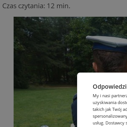
Czas czytania: 12 min.
Odpowiedzia
My i nasi partne
uzyskiwania dost
takich jak Twój a
spersonalizowanyc
usług.
Dostawcy s