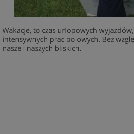
SessID
QeSessID
MvSessID
Wakacje, to czas urlopowych wyjazdów,
__cf_bm
intensywnych prac polowych. Bez względ
nasze i naszych bliskich.
suid
INGRESSCOOKIE
euds
VISITOR_PRIVACY_