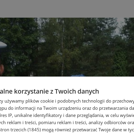
lne korzystanie z Twoich danych
rzy używamy plików cookie i podobnych technologii do przechow
ępu do informacji na Twoim urządzeniu oraz do przetwarzania 
dres IP, unikalne identyfikatory i dane przeglądania, w celu wyświ
h reklam i treści, pomiaru reklam i treści, analizy odbiorców or
tron trzecich (1845)
mogą również przetwarzać Twoje dane w tych