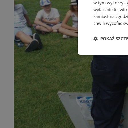
w tym wykorzysty
wyłącznie tej wi
zamiast na zgodz
chwili wycofać s
POKAŻ SZCZ
Niezbędne
Ni
Niezbędne pliki cook
zarządzanie kontem. 
Nazwa