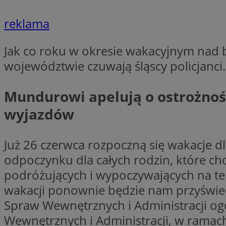
reklama
li_gc
Jak co roku w okresie wakacyjnym na
województwie czuwają śląscy policjanci.
CookieScriptConse
Mundurowi apelują o ostrożnoś
wyjazdów
Nazwa
Nazwa
Już 26 czerwca rozpoczną się wakacje dla
Nazwa
gid_CAESEEbgrCsX
_ga_L2744325BY
odpoczynku dla całych rodzin, które ch
__mguid_
tt_viewer
podróżujących i wypoczywających na ter
_ga
wakacji ponownie będzie nam przyświeca
DSID
Spraw Wewnętrznych i Administracji og
Wewnętrznych i Administracji, w ramach
ADKUID