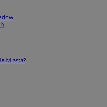
adów
ch
ie Miasta?