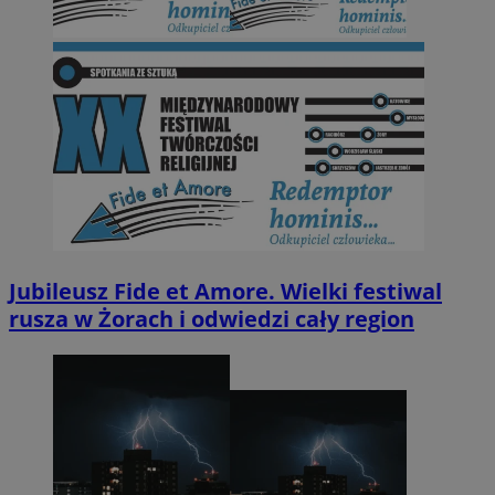
Jubileusz Fide et Amore. Wielki festiwal
rusza w Żorach i odwiedzi cały region