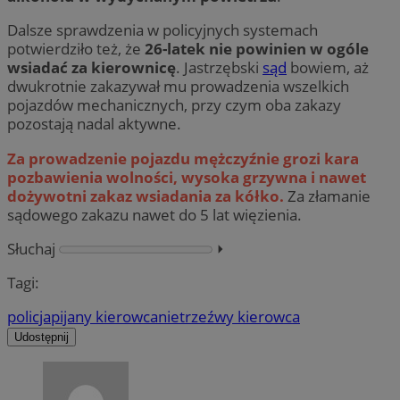
Dalsze sprawdzenia w policyjnych systemach
potwierdziło też, że
26-latek nie powinien w ogóle
wsiadać za kierownicę
. Jastrzębski
sąd
bowiem, aż
dwukrotnie zakazywał mu prowadzenia wszelkich
pojazdów mechanicznych, przy czym oba zakazy
pozostają nadal aktywne.
Za prowadzenie pojazdu mężczyźnie grozi kara
pozbawienia wolności, wysoka grzywna i nawet
dożywotni zakaz wsiadania za kółko.
Za złamanie
sądowego zakazu nawet do 5 lat więzienia.
Słuchaj
⏵︎
Tagi:
policja
pijany kierowca
nietrzeźwy kierowca
Udostępnij