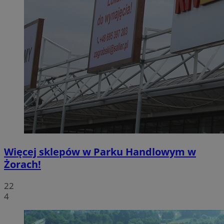
Więcej sklepów w Parku Handlowym w
Żorach!
22
4