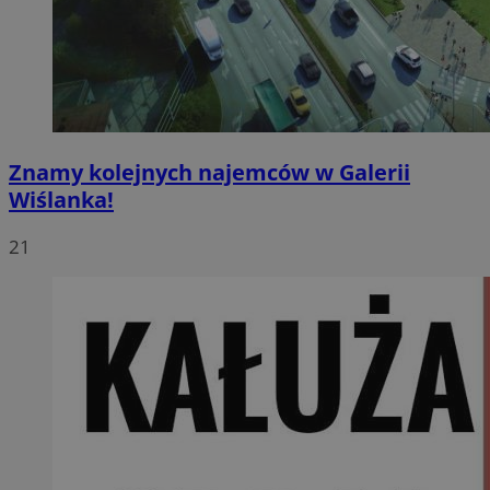
Znamy kolejnych najemców w Galerii
Wiślanka!
21