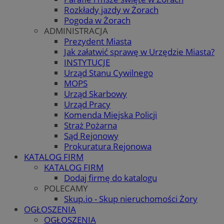
Rozkłady jazdy w Żorach
Pogoda w Żorach
ADMINISTRACJA
Prezydent Miasta
Jak załatwić sprawę w Urzędzie Miasta?
INSTYTUCJE
Urząd Stanu Cywilnego
MOPS
Urząd Skarbowy
Urząd Pracy
Komenda Miejska Policji
Straż Pożarna
Sąd Rejonowy
Prokuratura Rejonowa
KATALOG FIRM
KATALOG FIRM
Dodaj firmę do katalogu
POLECAMY
Skup.io - Skup nieruchomości Żory
OGŁOSZENIA
OGŁOSZENIA