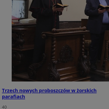
Trzech nowych proboszczów w żorskich
parafiach
40