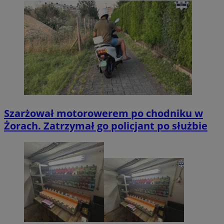
Szarżował motorowerem po chodniku w
Żorach. Zatrzymał go policjant po służbie