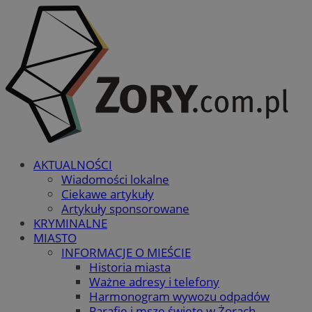
AKTUALNOŚCI
Wiadomości lokalne
Ciekawe artykuły
Artykuły sponsorowane
KRYMINALNE
MIASTO
INFORMACJE O MIEŚCIE
Historia miasta
Ważne adresy i telefony
Harmonogram wywozu odpadów
Parafie i msze święte w Żorach