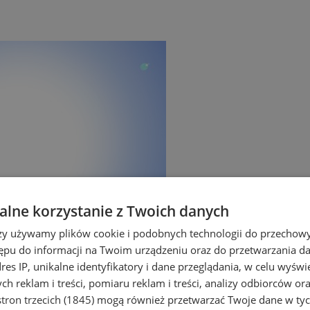
lne korzystanie z Twoich danych
rzy używamy plików cookie i podobnych technologii do przechow
ępu do informacji na Twoim urządzeniu oraz do przetwarzania 
dres IP, unikalne identyfikatory i dane przeglądania, w celu wyświ
h reklam i treści, pomiaru reklam i treści, analizy odbiorców or
utu Meteorologii i Gospodarki Wodnej o
tron trzecich (1845)
mogą również przetwarzać Twoje dane w tych