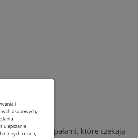
ywania i
danych osobowych,
etlania
az ulepszania
strzega przed upałami, które czekają
 i innych celach,