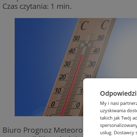
Czas czytania: 1 min.
Odpowiedzia
My i nasi partne
uzyskiwania dost
takich jak Twój a
spersonalizowanyc
Biuro Prognoz Meteorologicznych Instyt
usług.
Dostawcy s