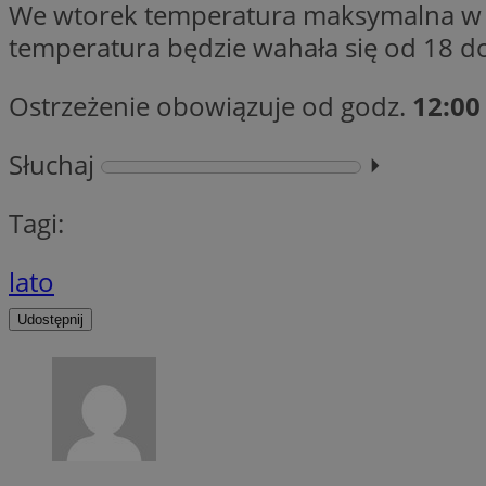
We wtorek temperatura maksymalna w dz
SessID
temperatura będzie wahała się od 18 d
QeSessID
MvSessID
Ostrzeżenie obowiązuje od godz.
12:00
__cf_bm
Słuchaj
⏵︎
suid
Tagi:
INGRESSCOOKIE
lato
Udostępnij
euds
VISITOR_PRIVACY_