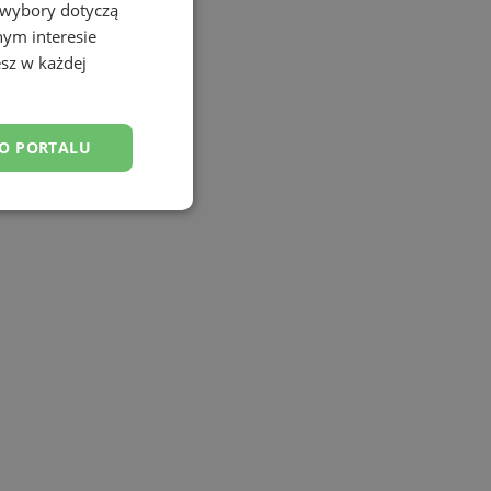
 wybory dotyczą
nym interesie
sz w każdej
DO PORTALU
esklasyfikowane
ane
owanie użytkownika i
j.