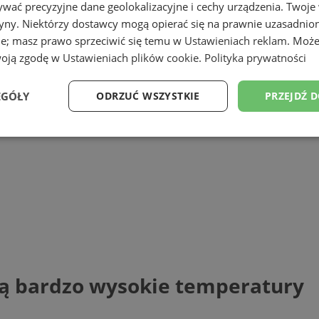
wać precyzyjne dane geolokalizacyjne i cechy urządzenia. Twoje
tryny. Niektórzy dostawcy mogą opierać się na prawnie uzasadnio
ie; masz prawo sprzeciwić się temu w
Ustawieniach reklam
. Może
woją zgodę w
Ustawieniach plików cookie
.
Polityka prywatności
EGÓŁY
ODRZUĆ WSZYSTKIE
PRZEJDŹ 
Wydajność
Targetowanie
Funkcjonalność
Ni
ezbędne
Wydajność
Targetowanie
Funkcjonalność
Niesklasyfikow
ie umożliwiają korzystanie z podstawowych funkcji strony internetowej, takich jak log
Bez niezbędnych plików cookie nie można prawidłowo korzystać ze strony internetowe
są bardzo wysokie temperatury
Okres
Provider
/
Domena
Opis
przechowywania