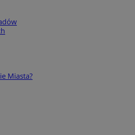
adów
ch
ie Miasta?