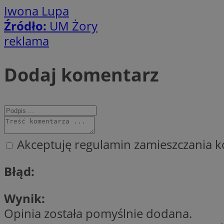
Iwona Lupa
Źródło:
UM Żory
li_gc
reklama
CookieScriptConse
Dodaj komentarz
Nazwa
Nazwa
Akceptuję regulamin zamieszczania k
Nazwa
gid_CAESEEbgrCsX
_ga_L2744325BY
__mguid_
tt_viewer
Błąd:
_ga
DSID
Wynik:
Opinia została pomyślnie dodana.
ADKUID