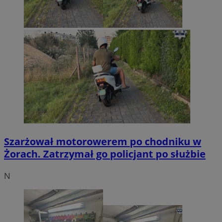
Szarżował motorowerem po chodniku w
Żorach. Zatrzymał go policjant po służbie
N