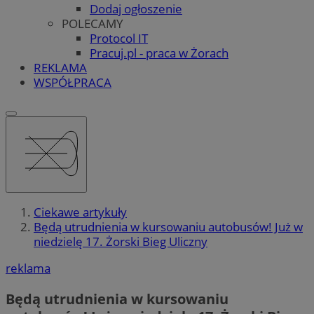
Dodaj ogłoszenie
POLECAMY
Protocol IT
Pracuj.pl - praca w Żorach
REKLAMA
WSPÓŁPRACA
Ciekawe artykuły
Będą utrudnienia w kursowaniu autobusów! Już w
niedzielę 17. Żorski Bieg Uliczny
reklama
Będą utrudnienia w kursowaniu