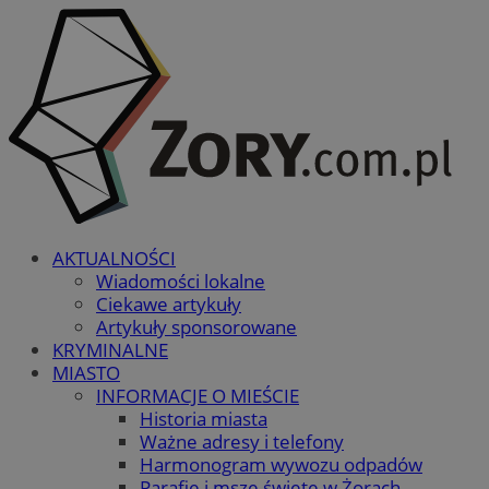
AKTUALNOŚCI
Wiadomości lokalne
Ciekawe artykuły
Artykuły sponsorowane
KRYMINALNE
MIASTO
INFORMACJE O MIEŚCIE
Historia miasta
Ważne adresy i telefony
Harmonogram wywozu odpadów
Parafie i msze święte w Żorach