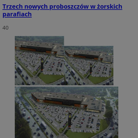
Trzech nowych proboszczów w żorskich
parafiach
40