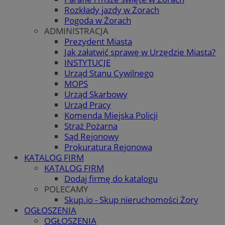
Rozkłady jazdy w Żorach
Pogoda w Żorach
ADMINISTRACJA
Prezydent Miasta
Jak załatwić sprawę w Urzędzie Miasta?
INSTYTUCJE
Urząd Stanu Cywilnego
MOPS
Urząd Skarbowy
Urząd Pracy
Komenda Miejska Policji
Straż Pożarna
Sąd Rejonowy
Prokuratura Rejonowa
KATALOG FIRM
KATALOG FIRM
Dodaj firmę do katalogu
POLECAMY
Skup.io - Skup nieruchomości Żory
OGŁOSZENIA
OGŁOSZENIA