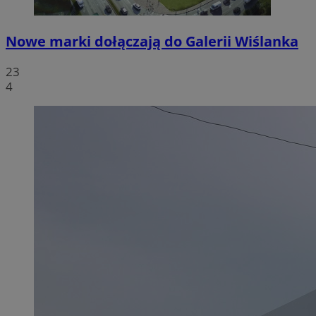
Nowe marki dołączają do Galerii Wiślanka
23
4