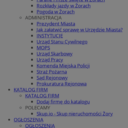
Rozkłady jazdy w Żorach
Pogoda w Żorach
ADMINISTRACJA
Prezydent Miasta
Jak załatwić sprawę w Urzędzie Miasta?
INSTYTUCJE
Urząd Stanu Cywilnego
MOPS
Urząd Skarbowy
Urząd Pracy
Komenda Miejska Policji
Straż Pożarna
Sąd Rejonowy
Prokuratura Rejonowa
KATALOG FIRM
KATALOG FIRM
Dodaj firmę do katalogu
POLECAMY
Skup.io - Skup nieruchomości Żory
OGŁOSZENIA
OGŁOSZENIA