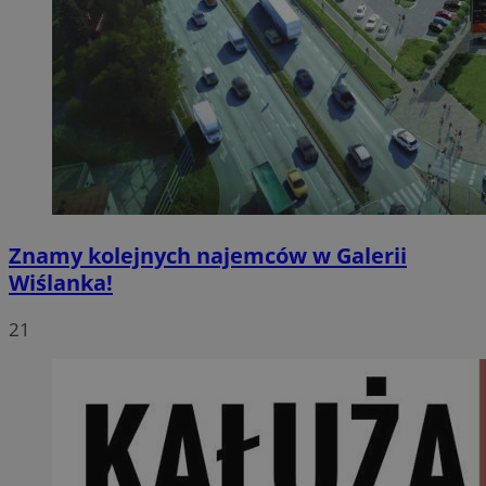
Znamy kolejnych najemców w Galerii
Wiślanka!
21