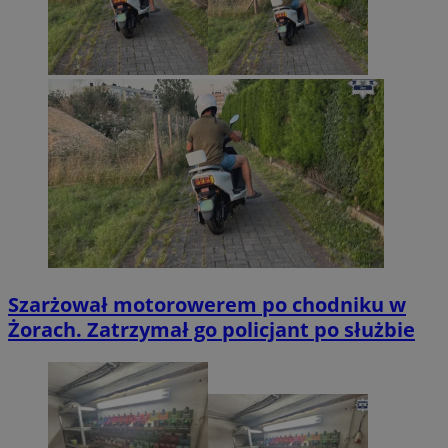
Szarżował motorowerem po chodniku w
Żorach. Zatrzymał go policjant po służbie