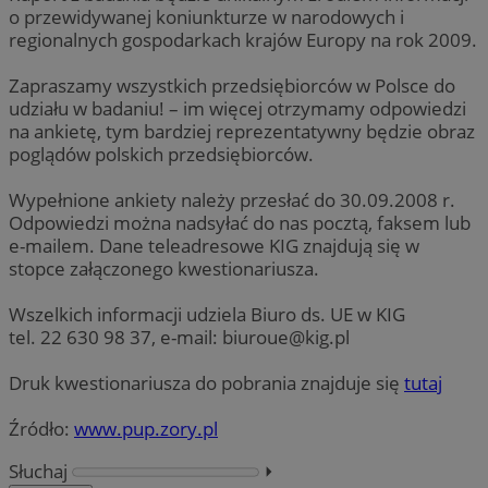
o przewidywanej koniunkturze w narodowych i
regionalnych gospodarkach krajów Europy na rok 2009.
Zapraszamy wszystkich przedsiębiorców w Polsce do
udziału w badaniu! – im więcej otrzymamy odpowiedzi
na ankietę, tym bardziej reprezentatywny będzie obraz
poglądów polskich przedsiębiorców.
Wypełnione ankiety należy przesłać do 30.09.2008 r.
Odpowiedzi można nadsyłać do nas pocztą, faksem lub
e-mailem. Dane teleadresowe KIG znajdują się w
stopce załączonego kwestionariusza.
Wszelkich informacji udziela Biuro ds. UE w KIG
tel. 22 630 98 37, e-mail:
biuroue@kig.pl
Druk kwestionariusza do pobrania znajduje się
tutaj
Źródło:
www.pup.zory.pl
Słuchaj
⏵︎