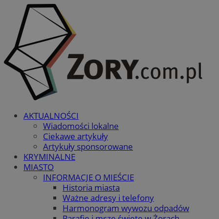
AKTUALNOŚCI
Wiadomości lokalne
Ciekawe artykuły
Artykuły sponsorowane
KRYMINALNE
MIASTO
INFORMACJE O MIEŚCIE
Historia miasta
Ważne adresy i telefony
Harmonogram wywozu odpadów
Parafie i msze święte w Żorach