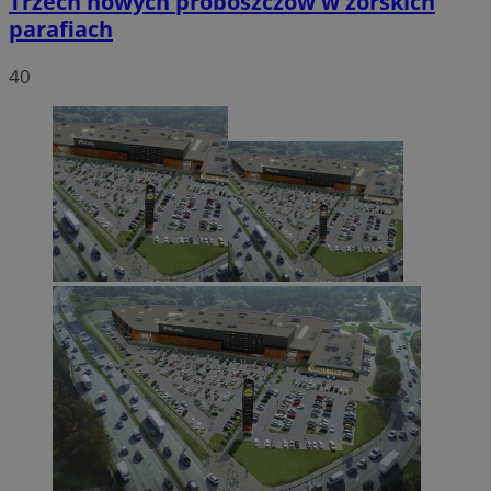
Trzech nowych proboszczów w żorskich
parafiach
40