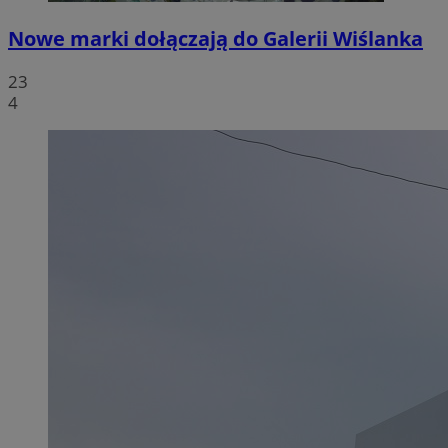
Nowe marki dołączają do Galerii Wiślanka
23
4