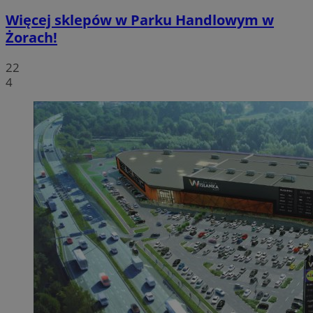
Więcej sklepów w Parku Handlowym w
Żorach!
22
4