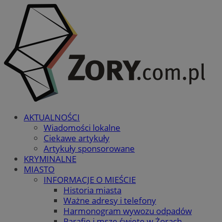
AKTUALNOŚCI
Wiadomości lokalne
Ciekawe artykuły
Artykuły sponsorowane
KRYMINALNE
MIASTO
INFORMACJE O MIEŚCIE
Historia miasta
Ważne adresy i telefony
Harmonogram wywozu odpadów
Parafie i msze święte w Żorach