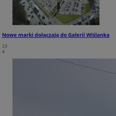
Nowe marki dołączają do Galerii Wiślanka
23
4