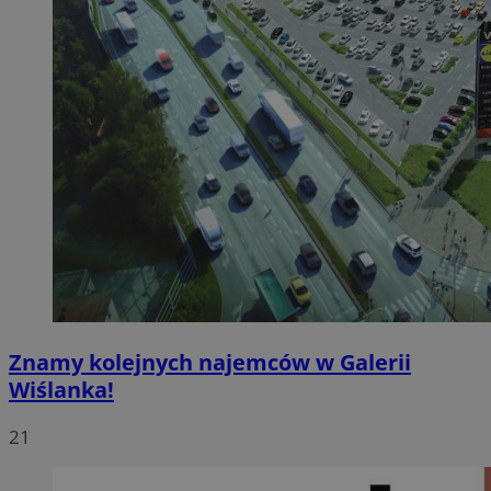
Znamy kolejnych najemców w Galerii
Wiślanka!
21