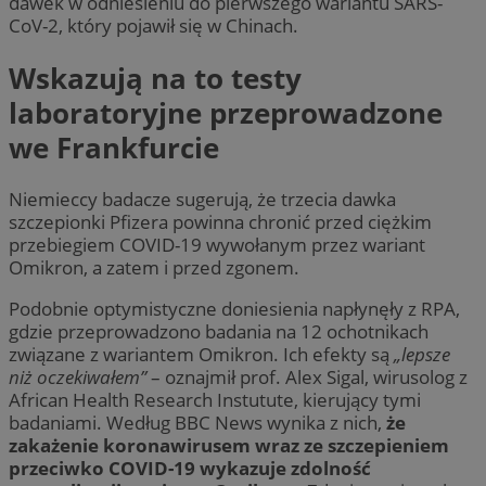
dawek w odniesieniu do pierwszego wariantu SARS-
CoV-2, który pojawił się w Chinach.
Wskazują na to testy
laboratoryjne przeprowadzone
we Frankfurcie
Niemieccy badacze sugerują, że trzecia dawka
szczepionki Pfizera powinna chronić przed ciężkim
przebiegiem COVID-19 wywołanym przez wariant
Omikron, a zatem i przed zgonem.
Podobnie optymistyczne doniesienia napłynęły z RPA,
gdzie przeprowadzono badania na 12 ochotnikach
związane z wariantem Omikron. Ich efekty są
„lepsze
niż oczekiwałem”
– oznajmił prof. Alex Sigal, wirusolog z
African Health Research Instutute, kierujący tymi
badaniami. Według BBC News wynika z nich,
że
zakażenie koronawirusem wraz ze szczepieniem
przeciwko COVID-19 wykazuje zdolność