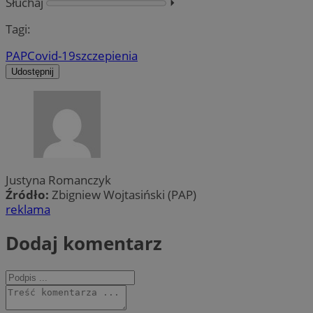
Słuchaj
⏵︎
Tagi:
PAP
Covid-19
szczepienia
Udostępnij
Justyna Romanczyk
Źródło:
Zbigniew Wojtasiński (PAP)
reklama
Dodaj komentarz