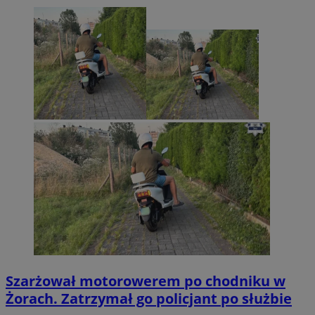
Szarżował motorowerem po chodniku w
Żorach. Zatrzymał go policjant po służbie