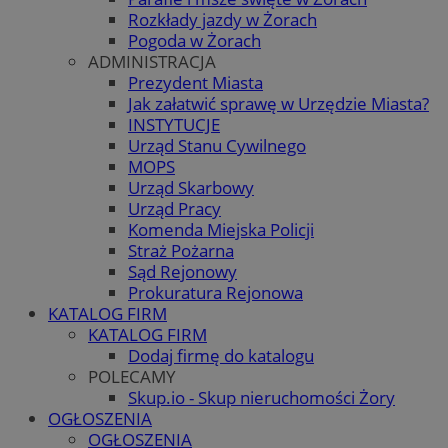
Rozkłady jazdy w Żorach
Pogoda w Żorach
ADMINISTRACJA
Prezydent Miasta
Jak załatwić sprawę w Urzędzie Miasta?
INSTYTUCJE
Urząd Stanu Cywilnego
MOPS
Urząd Skarbowy
Urząd Pracy
Komenda Miejska Policji
Straż Pożarna
Sąd Rejonowy
Prokuratura Rejonowa
KATALOG FIRM
KATALOG FIRM
Dodaj firmę do katalogu
POLECAMY
Skup.io - Skup nieruchomości Żory
OGŁOSZENIA
OGŁOSZENIA