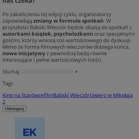
nas czeka?
Po zakończeniu tej edycji cyklu, organizatorzy
zapowiadają
zmiany w formule spotkań
. W
przyszłości Babski Wieczór będzie okazją do spotkań z
autorkami książek
,
psycholożkami
oraz specjalnymi
gośćmi, którzy wniosą coś wartościowego do dyskusji.
Mimo że forma filmowych wieczorów dobiega końca,
nowe inicjatywy
z pewnością będą równie
interesujące i pełne wartościowych treści.
Słuchaj
⏵︎
Tagi:
Kino na Starówce
film
Babski Wieczór
Uwierz w Mikołaja
2
Udostępnij