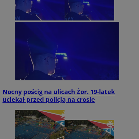
Nocny pościg na ulicach Żor. 19-latek
uciekał przed policją na crosie