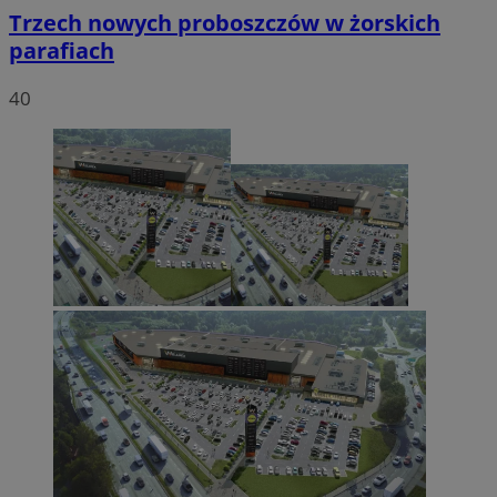
Trzech nowych proboszczów w żorskich
parafiach
40