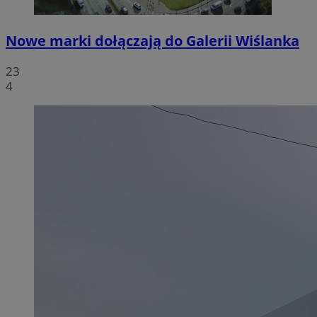
Nowe marki dołączają do Galerii Wiślanka
23
4