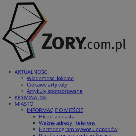
AKTUALNOŚCI
Wiadomości lokalne
Ciekawe artykuły
Artykuły sponsorowane
KRYMINALNE
MIASTO
INFORMACJE O MIEŚCIE
Historia miasta
Ważne adresy i telefony
Harmonogram wywozu odpadów
Parafie i msze święte w Żorach