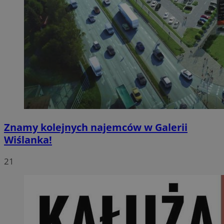
Znamy kolejnych najemców w Galerii
Wiślanka!
21