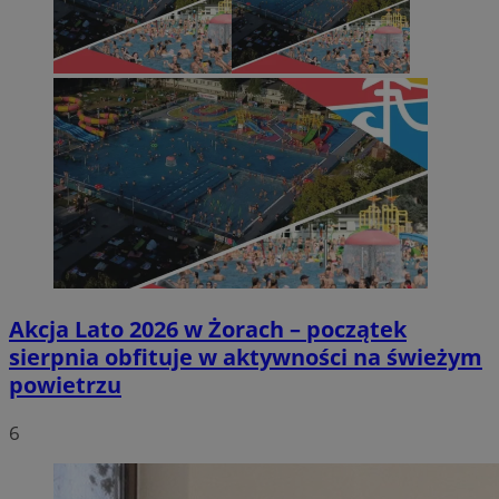
Akcja Lato 2026 w Żorach – początek
sierpnia obfituje w aktywności na świeżym
powietrzu
6