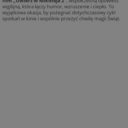
film „Uwierz w Mikołaja 2”
, współczesną opowieść
wigilijną, która łączy humor, wzruszenie i ciepło. To
wyjątkowa okazja, by pożegnać dotychczasowy cykl
spotkań w kinie i wspólnie przeżyć chwilę magii Świąt.