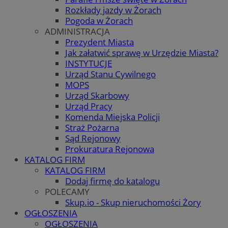
Rozkłady jazdy w Żorach
Pogoda w Żorach
ADMINISTRACJA
Prezydent Miasta
Jak załatwić sprawę w Urzędzie Miasta?
INSTYTUCJE
Urząd Stanu Cywilnego
MOPS
Urząd Skarbowy
Urząd Pracy
Komenda Miejska Policji
Straż Pożarna
Sąd Rejonowy
Prokuratura Rejonowa
KATALOG FIRM
KATALOG FIRM
Dodaj firmę do katalogu
POLECAMY
Skup.io - Skup nieruchomości Żory
OGŁOSZENIA
OGŁOSZENIA