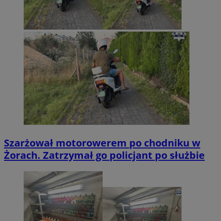
Szarżował motorowerem po chodniku w
Żorach. Zatrzymał go policjant po służbie