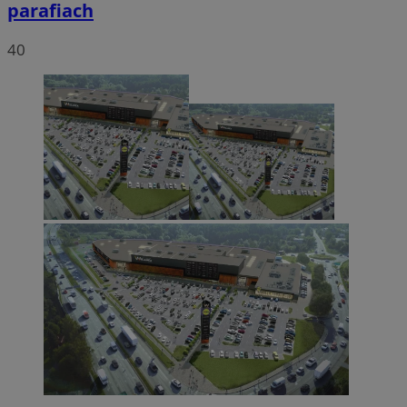
parafiach
40