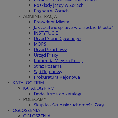
Rozkłady jazdy w Żorach
Pogoda w Żorach
ADMINISTRACJA
Prezydent Miasta
Jak załatwić sprawę w Urzędzie Miasta?
INSTYTUCJE
Urząd Stanu Cywilnego
MOPS
Urząd Skarbowy
Urząd Pracy
Komenda Miejska Policji
Straż Pożarna
Sąd Rejonowy
Prokuratura Rejonowa
KATALOG FIRM
KATALOG FIRM
Dodaj firmę do katalogu
POLECAMY
Skup.io - Skup nieruchomości Żory
OGŁOSZENIA
OGŁOSZENIA