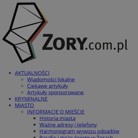
AKTUALNOŚCI
Wiadomości lokalne
Ciekawe artykuły
Artykuły sponsorowane
KRYMINALNE
MIASTO
INFORMACJE O MIEŚCIE
Historia miasta
Ważne adresy i telefony
Harmonogram wywozu odpadów
Parafie i msze święte w Żorach