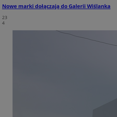
Nowe marki dołączają do Galerii Wiślanka
23
4