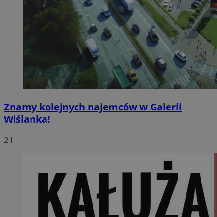
Znamy kolejnych najemców w Galerii
Wiślanka!
21