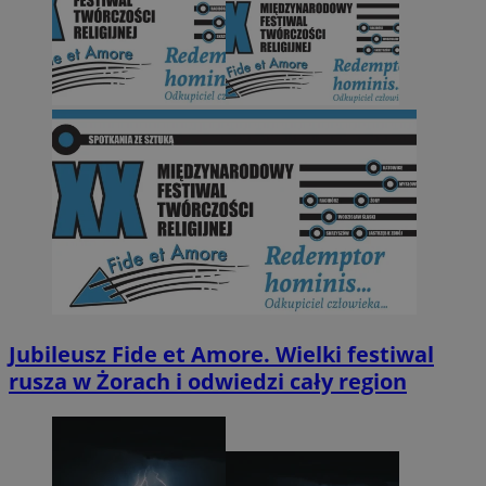
Jubileusz Fide et Amore. Wielki festiwal
rusza w Żorach i odwiedzi cały region