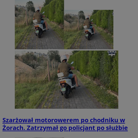
Szarżował motorowerem po chodniku w
Żorach. Zatrzymał go policjant po służbie