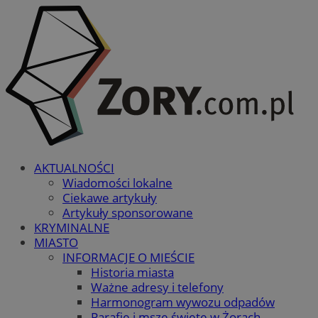
AKTUALNOŚCI
Wiadomości lokalne
Ciekawe artykuły
Artykuły sponsorowane
KRYMINALNE
MIASTO
INFORMACJE O MIEŚCIE
Historia miasta
Ważne adresy i telefony
Harmonogram wywozu odpadów
Parafie i msze święte w Żorach