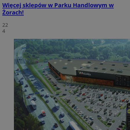
Więcej sklepów w Parku Handlowym w
Żorach!
22
4