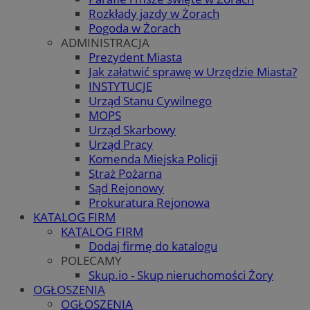
Rozkłady jazdy w Żorach
Pogoda w Żorach
ADMINISTRACJA
Prezydent Miasta
Jak załatwić sprawę w Urzędzie Miasta?
INSTYTUCJE
Urząd Stanu Cywilnego
MOPS
Urząd Skarbowy
Urząd Pracy
Komenda Miejska Policji
Straż Pożarna
Sąd Rejonowy
Prokuratura Rejonowa
KATALOG FIRM
KATALOG FIRM
Dodaj firmę do katalogu
POLECAMY
Skup.io - Skup nieruchomości Żory
OGŁOSZENIA
OGŁOSZENIA