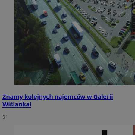
Znamy kolejnych najemców w Galerii
Wiślanka!
21