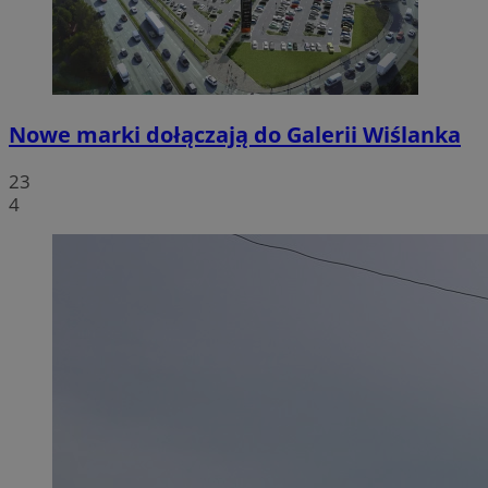
Nowe marki dołączają do Galerii Wiślanka
23
4