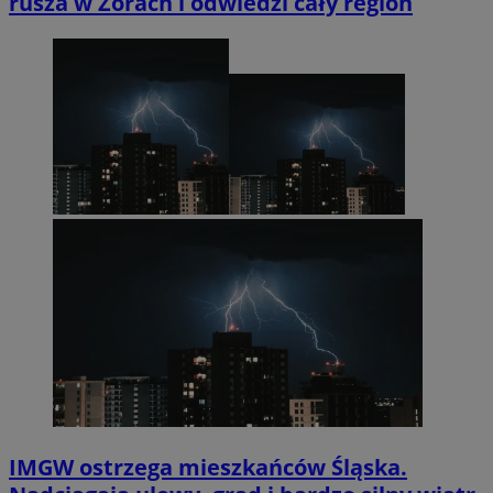
rusza w Żorach i odwiedzi cały region
IMGW ostrzega mieszkańców Śląska.