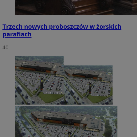
Trzech nowych proboszczów w żorskich
parafiach
40