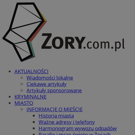
AKTUALNOŚCI
Wiadomości lokalne
Ciekawe artykuły
Artykuły sponsorowane
KRYMINALNE
MIASTO
INFORMACJE O MIEŚCIE
Historia miasta
Ważne adresy i telefony
Harmonogram wywozu odpadów
Parafie i msze święte w Żorach