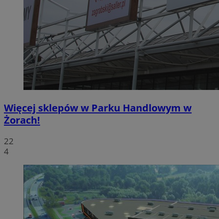
Więcej sklepów w Parku Handlowym w
Żorach!
22
4