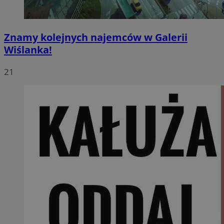
Znamy kolejnych najemców w Galerii
Wiślanka!
21