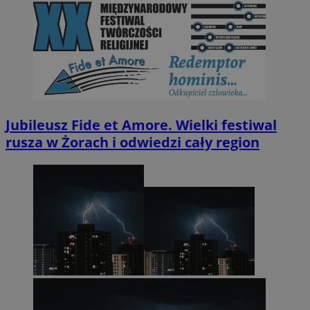
Jubileusz Fide et Amore. Wielki festiwal
rusza w Żorach i odwiedzi cały region