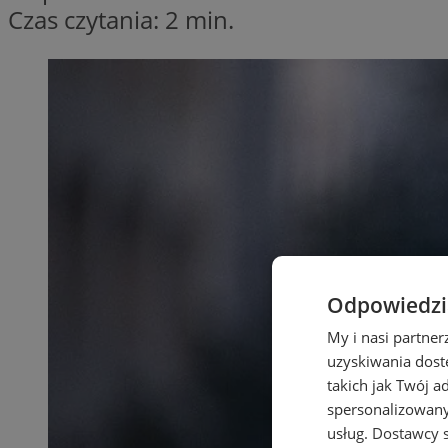
Czas czytania: 2 min.
Odpowiedzia
My i nasi partne
uzyskiwania dost
takich jak Twój a
spersonalizowanyc
usług.
Dostawcy s