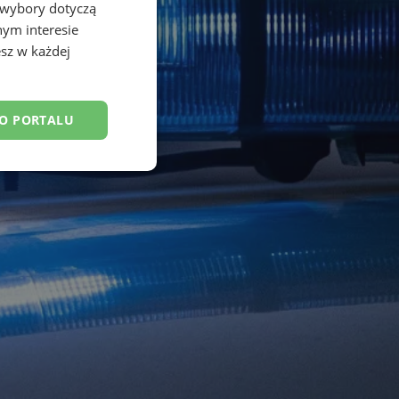
 wybory dotyczą
nym interesie
sz w każdej
DO PORTALU
esklasyfikowane
ane
owanie użytkownika i
j.