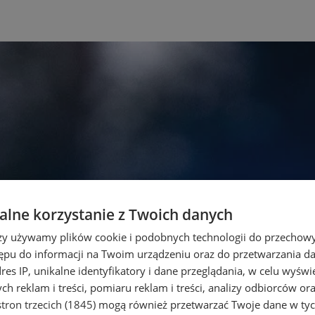
lne korzystanie z Twoich danych
rzy używamy plików cookie i podobnych technologii do przechow
ępu do informacji na Twoim urządzeniu oraz do przetwarzania 
dres IP, unikalne identyfikatory i dane przeglądania, w celu wyświ
h reklam i treści, pomiaru reklam i treści, analizy odbiorców or
tron trzecich (1845)
mogą również przetwarzać Twoje dane w tych