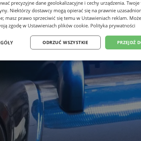
wać precyzyjne dane geolokalizacyjne i cechy urządzenia. Twoje
tryny. Niektórzy dostawcy mogą opierać się na prawnie uzasadnio
ie; masz prawo sprzeciwić się temu w
Ustawieniach reklam
. Może
woją zgodę w
Ustawieniach plików cookie
.
Polityka prywatności
EGÓŁY
ODRZUĆ WSZYSTKIE
PRZEJDŹ 
Wydajność
Targetowanie
Funkcjonalność
Ni
ezbędne
Wydajność
Targetowanie
Funkcjonalność
Niesklasyfikow
ie umożliwiają korzystanie z podstawowych funkcji strony internetowej, takich jak log
Bez niezbędnych plików cookie nie można prawidłowo korzystać ze strony internetowe
Okres
Provider
/
Domena
Opis
przechowywania