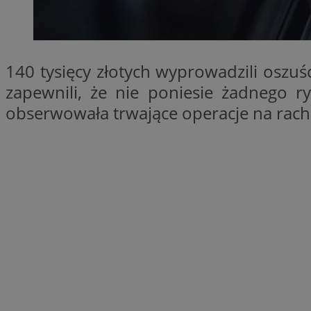
SessID
QeSessID
MvSessID
140 tysięcy złotych wyprowadzili oszuśc
__cf_bm
zapewnili, że nie poniesie żadnego ry
obserwowała trwające operacje na ra
suid
INGRESSCOOKIE
euds
VISITOR_PRIVACY_