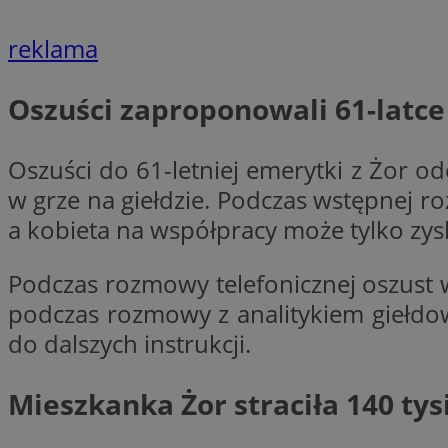
reklama
li_gc
Oszuści zaproponowali 61-latce
CookieScriptConse
Oszuści do 61-letniej emerytki z Żor 
w grze na giełdzie. Podczas wstępnej ro
a kobieta na współpracy może tylko zysk
Nazwa
Nazwa
Podczas rozmowy telefonicznej oszust ws
Nazwa
gid_CAESEEbgrCsX
_ga_L2744325BY
podczas rozmowy z analitykiem giełdow
__mguid_
tt_viewer
do dalszych instrukcji.
_ga
DSID
Mieszkanka Żor straciła 140 tys
ADKUID