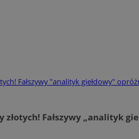
tych! Fałszywy "analityk giełdowy" opróżn
y złotych! Fałszywy „analityk gi