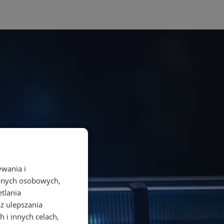
ywania i
danych osobowych,
etlania
az ulepszania
 i innych celach,