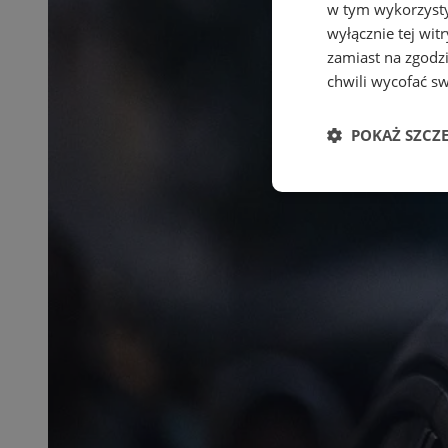
w tym wykorzysty
wyłącznie tej wi
zamiast na zgodz
chwili wycofać s
POKAŻ SZCZ
Niezbędne
Ni
Niezbędne pliki cook
zarządzanie kontem. 
Nazwa