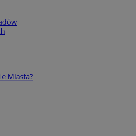
adów
ch
ie Miasta?