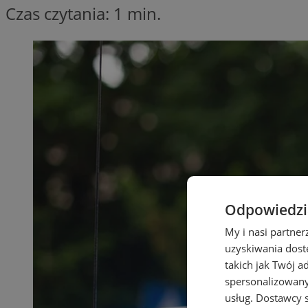
Czas czytania: 1 min.
Odpowiedzia
My i nasi partne
uzyskiwania dost
takich jak Twój a
spersonalizowanyc
usług.
Dostawcy s