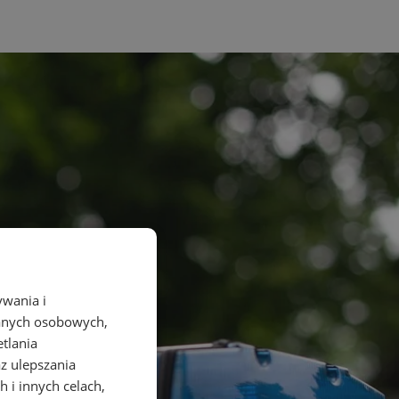
ywania i
danych osobowych,
etlania
az ulepszania
 i innych celach,