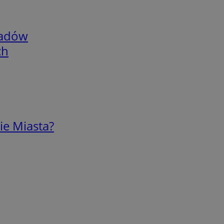
adów
ch
ie Miasta?