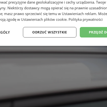
wać precyzyjne dane geolokalizacyjne i cechy urządzenia. Twoje
tryny. Niektórzy dostawcy mogą opierać się na prawnie uzasadnio
ie; masz prawo sprzeciwić się temu w
Ustawieniach reklam
. Może
woją zgodę w
Ustawieniach plików cookie
.
Polityka prywatności
EGÓŁY
ODRZUĆ WSZYSTKIE
PRZEJDŹ 
Wydajność
Targetowanie
Funkcjonalność
Ni
ezbędne
Wydajność
Targetowanie
Funkcjonalność
Niesklasyfikow
ie umożliwiają korzystanie z podstawowych funkcji strony internetowej, takich jak log
Bez niezbędnych plików cookie nie można prawidłowo korzystać ze strony internetowe
Okres
Provider
/
Domena
Opis
przechowywania