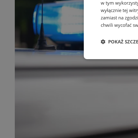
w tym wykorzysty
wyłącznie tej wi
zamiast na zgodz
chwili wycofać s
POKAŻ SZCZ
Niezbędne
Ni
Niezbędne pliki cook
zarządzanie kontem. 
Nazwa