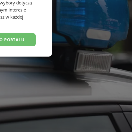
 wybory dotyczą
nym interesie
sz w każdej
DO PORTALU
esklasyfikowane
ane
owanie użytkownika i
j.