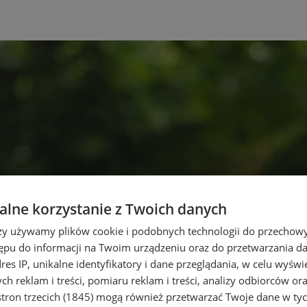
lne korzystanie z Twoich danych
rzy używamy plików cookie i podobnych technologii do przechow
ępu do informacji na Twoim urządzeniu oraz do przetwarzania 
dres IP, unikalne identyfikatory i dane przeglądania, w celu wyświ
h reklam i treści, pomiaru reklam i treści, analizy odbiorców or
tron trzecich (1845)
mogą również przetwarzać Twoje dane w tych