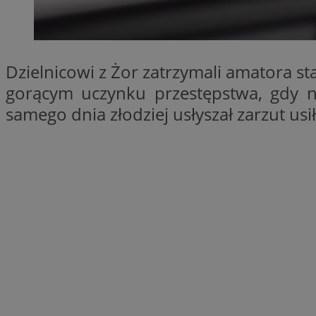
SessID
QeSessID
MvSessID
Dzielnicowi z Żor zatrzymali amatora st
__cf_bm
gorącym uczynku przestępstwa, gdy n
samego dnia złodziej usłyszał zarzut us
suid
INGRESSCOOKIE
euds
VISITOR_PRIVACY_