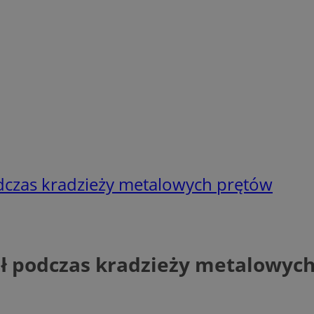
odczas kradzieży metalowych prętów
dł podczas kradzieży metalowyc