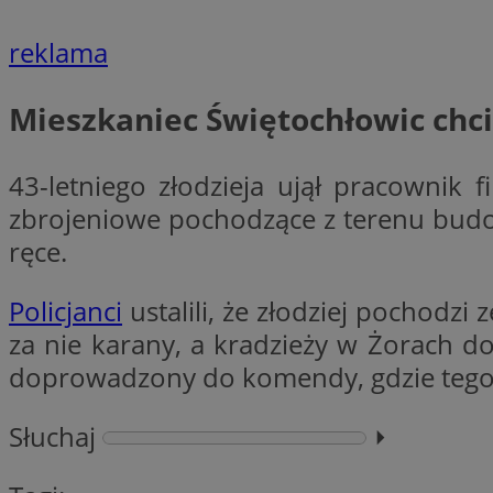
reklama
li_gc
Mieszkaniec Świętochłowic chc
CookieScriptConse
43-letniego złodzieja ujął pracownik
zbrojeniowe pochodzące z terenu bud
ręce.
Nazwa
Nazwa
Policjanci
ustalili, że złodziej pochodz
Nazwa
gid_CAESEEbgrCsX
za nie karany, a kradzieży w Żorach d
_ga_L2744325BY
__mguid_
tt_viewer
doprowadzony do komendy, gdzie tego s
_ga
DSID
Słuchaj
⏵︎
ADKUID