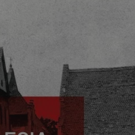
entyfikator sesji.
entyfikator sesji.
entyfikator sesji.
niania ludzi i
trony internetowej,
e ważnych raportów
ryny internetowej.
 identyfikatora
erów obsługuje
ekście
lu optymalizacji
 do przechowywania
niu do usług
e, czy użytkownik
enia lub reklamy.
nformacje o zgodzie
ncjach dotyczących
ia z witryny.
olityki prywatności
ich przestrzeganie
temu użytkownik nie