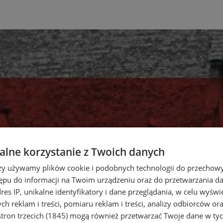
lne korzystanie z Twoich danych
rzy używamy plików cookie i podobnych technologii do przechow
ępu do informacji na Twoim urządzeniu oraz do przetwarzania 
dres IP, unikalne identyfikatory i dane przeglądania, w celu wyświ
h reklam i treści, pomiaru reklam i treści, analizy odbiorców or
tron trzecich (1845)
mogą również przetwarzać Twoje dane w tych