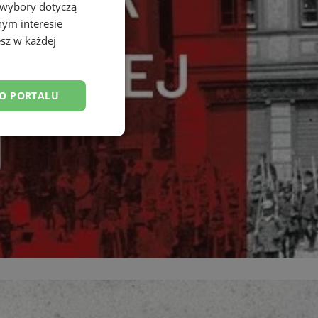
 wybory dotyczą
nym interesie
sz w każdej
DO PORTALU
esklasyfikowane
ane
owanie użytkownika i
j.