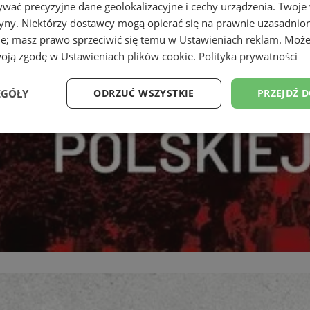
wać precyzyjne dane geolokalizacyjne i cechy urządzenia. Twoje
tryny. Niektórzy dostawcy mogą opierać się na prawnie uzasadnio
ie; masz prawo sprzeciwić się temu w
Ustawieniach reklam
. Może
woją zgodę w
Ustawieniach plików cookie
.
Polityka prywatności
EGÓŁY
ODRZUĆ WSZYSTKIE
PRZEJDŹ 
Wydajność
Targetowanie
Funkcjonalność
Ni
ezbędne
Wydajność
Targetowanie
Funkcjonalność
Niesklasyfikow
ie umożliwiają korzystanie z podstawowych funkcji strony internetowej, takich jak log
Bez niezbędnych plików cookie nie można prawidłowo korzystać ze strony internetowe
Okres
Provider
/
Domena
Opis
przechowywania