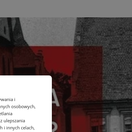
ywania i
danych osobowych,
etlania
az ulepszania
 i innych celach,