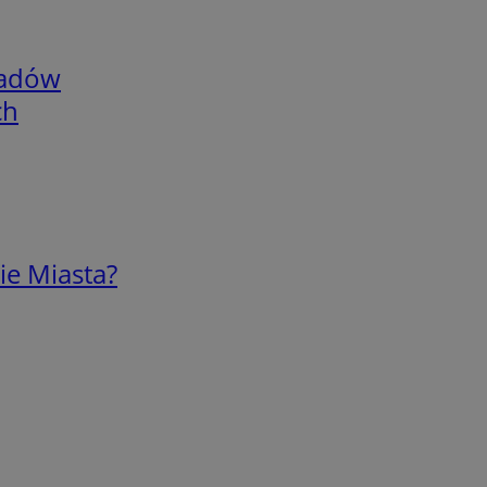
adów
ch
ie Miasta?