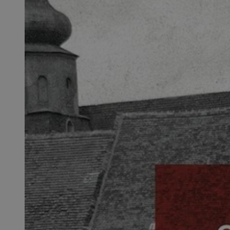
SessID
QeSessID
MvSessID
__cf_bm
suid
INGRESSCOOKIE
euds
VISITOR_PRIVACY_