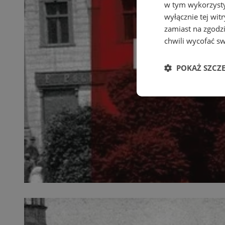
w tym wykorzysty
wyłącznie tej wi
zamiast na zgodz
chwili wycofać s
POKAŻ SZCZ
Niezbędne
Ni
Niezbędne pliki cook
zarządzanie kontem. 
Nazwa