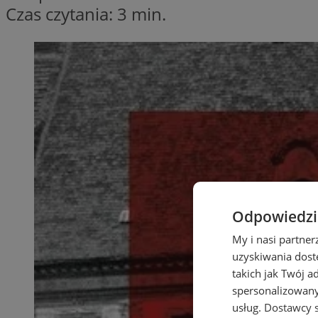
Czas czytania: 3 min.
Odpowiedzia
My i nasi partne
uzyskiwania dost
takich jak Twój a
spersonalizowanyc
usług.
Dostawcy s