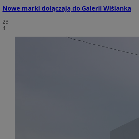
Nowe marki dołączają do Galerii Wiślanka
23
4