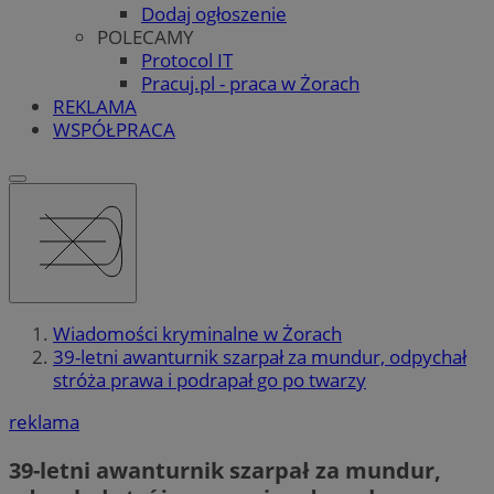
Dodaj ogłoszenie
POLECAMY
Protocol IT
Pracuj.pl - praca w Żorach
REKLAMA
WSPÓŁPRACA
Wiadomości kryminalne w Żorach
39-letni awanturnik szarpał za mundur, odpychał
stróża prawa i podrapał go po twarzy
reklama
39-letni awanturnik szarpał za mundur,