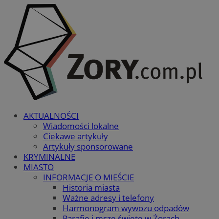
AKTUALNOŚCI
Wiadomości lokalne
Ciekawe artykuły
Artykuły sponsorowane
KRYMINALNE
MIASTO
INFORMACJE O MIEŚCIE
Historia miasta
Ważne adresy i telefony
Harmonogram wywozu odpadów
Parafie i msze święte w Żorach