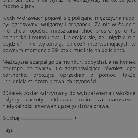
mocno pijany.
Kiedy w drzwiach pojawili się policjanci mężczyzna nadal
był agresywny, wulgarny i arogancki. Za nic w świecie
nie chciał opuścić mieszkania choć prosiła go o to
partnerka i mundurowi. Upierając się, że „nigdzie nie
pójdzie” i nie wykonując poleceń interweniujących w
pewnym momencie 39-latek rzucił się na policjanta.
Mężczyzna szarpał go za mundur, odpychał, a na koniec
podrapał po twarzy. Co zastanawiające również jego
partnerka, prosząca uprzednio o pomoc, także
utrudniała stróżom prawa ich czynności.
39-latek został zatrzymany do wytrzeźwienia i wkrótce
usłyszy zarzuty. Odpowie m.in. za naruszenie
nietykalności interweniującego stróża prawa.
Słuchaj
⏵︎
Tagi: