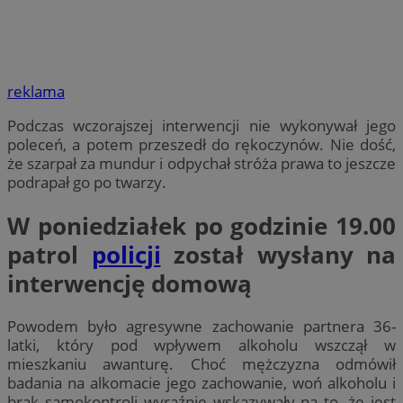
reklama
Podczas wczorajszej interwencji nie wykonywał jego
poleceń, a potem przeszedł do rękoczynów. Nie dość,
że szarpał za mundur i odpychał stróża prawa to jeszcze
podrapał go po twarzy.
W poniedziałek po godzinie 19.00
patrol
policji
został wysłany na
interwencję domową
Powodem było agresywne zachowanie partnera 36-
latki, który pod wpływem alkoholu wszczął w
mieszkaniu awanturę. Choć mężczyzna odmówił
badania na alkomacie jego zachowanie, woń alkoholu i
brak samokontroli wyraźnie wskazywały na to, że jest