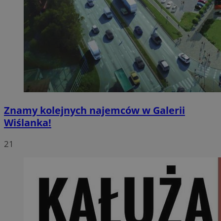
Znamy kolejnych najemców w Galerii
Wiślanka!
21