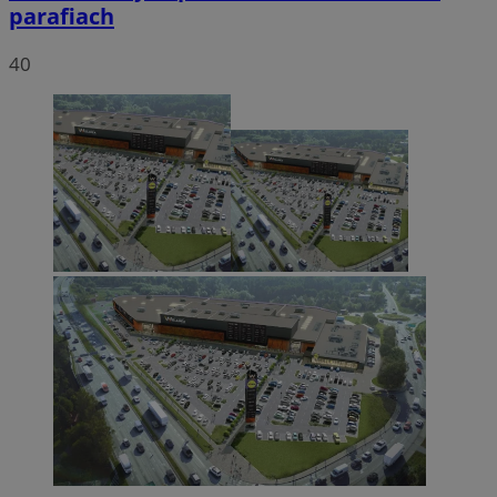
parafiach
40