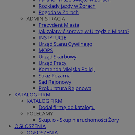
Rozkłady jazdy w Żorach
Pogoda w Żorach
ADMINISTRACJA
Prezydent Miasta
Jak załatwić sprawę w Urzędzie Miasta?
INSTYTUCJE
Urząd Stanu Cywilnego
MOPS
Urząd Skarbowy
Urząd Pracy
Komenda Miejska Policji
Straż Pożarna
Sąd Rejonowy
Prokuratura Rejonowa
KATALOG FIRM
KATALOG FIRM
Dodaj firmę do katalogu
POLECAMY
Skup.io - Skup nieruchomości Żory
OGŁOSZENIA
OGŁOSZENIA