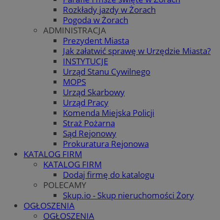
Rozkłady jazdy w Żorach
Pogoda w Żorach
ADMINISTRACJA
Prezydent Miasta
Jak załatwić sprawę w Urzędzie Miasta?
INSTYTUCJE
Urząd Stanu Cywilnego
MOPS
Urząd Skarbowy
Urząd Pracy
Komenda Miejska Policji
Straż Pożarna
Sąd Rejonowy
Prokuratura Rejonowa
KATALOG FIRM
KATALOG FIRM
Dodaj firmę do katalogu
POLECAMY
Skup.io - Skup nieruchomości Żory
OGŁOSZENIA
OGŁOSZENIA