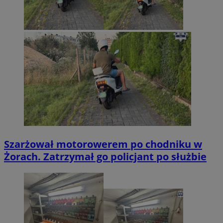
Szarżował motorowerem po chodniku w
Żorach. Zatrzymał go policjant po służbie