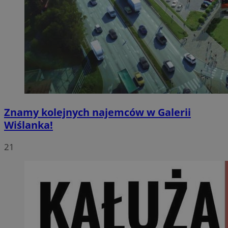
Znamy kolejnych najemców w Galerii
Wiślanka!
21