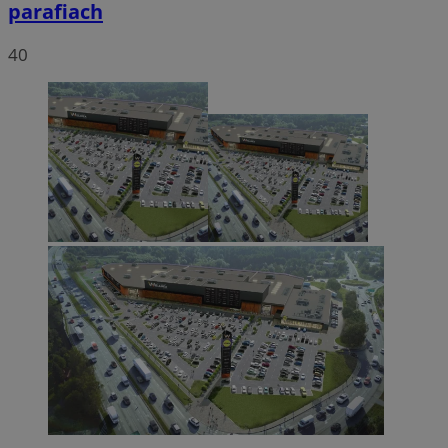
parafiach
40