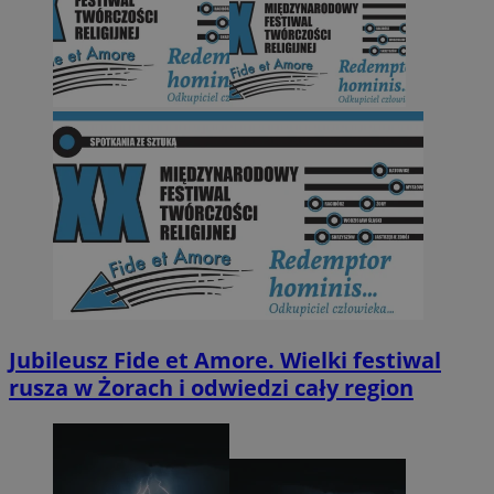
Jubileusz Fide et Amore. Wielki festiwal
rusza w Żorach i odwiedzi cały region