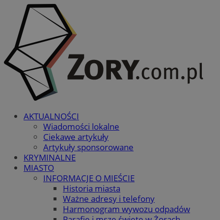
AKTUALNOŚCI
Wiadomości lokalne
Ciekawe artykuły
Artykuły sponsorowane
KRYMINALNE
MIASTO
INFORMACJE O MIEŚCIE
Historia miasta
Ważne adresy i telefony
Harmonogram wywozu odpadów
Parafie i msze święte w Żorach