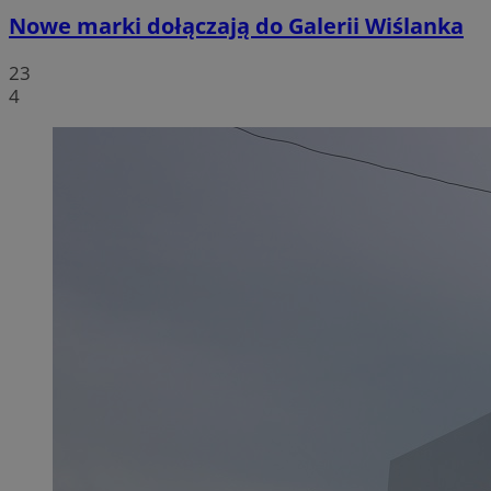
Nowe marki dołączają do Galerii Wiślanka
23
4