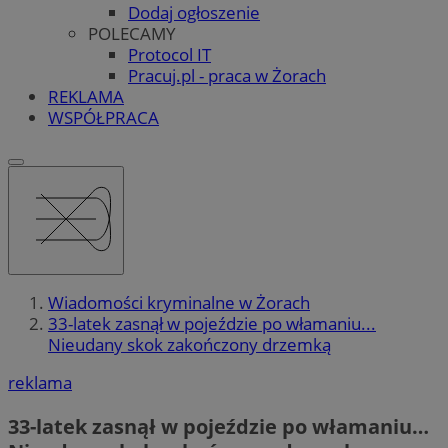
Dodaj ogłoszenie
POLECAMY
Protocol IT
Pracuj.pl - praca w Żorach
REKLAMA
WSPÓŁPRACA
Wiadomości kryminalne w Żorach
33-latek zasnął w pojeździe po włamaniu...
Nieudany skok zakończony drzemką
reklama
33-latek zasnął w pojeździe po włamaniu…