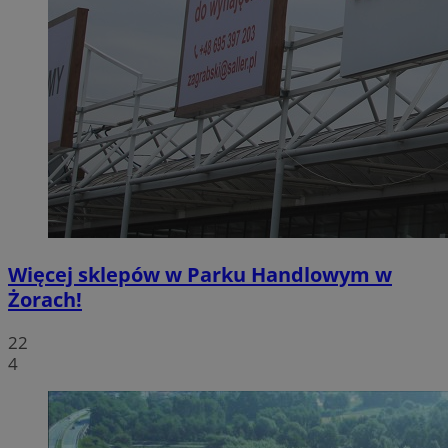
Więcej sklepów w Parku Handlowym w
Żorach!
22
4