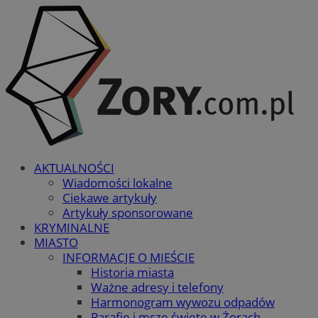
AKTUALNOŚCI
Wiadomości lokalne
Ciekawe artykuły
Artykuły sponsorowane
KRYMINALNE
MIASTO
INFORMACJE O MIEŚCIE
Historia miasta
Ważne adresy i telefony
Harmonogram wywozu odpadów
Parafie i msze święte w Żorach