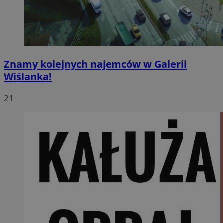
Znamy kolejnych najemców w Galerii
Wiślanka!
21