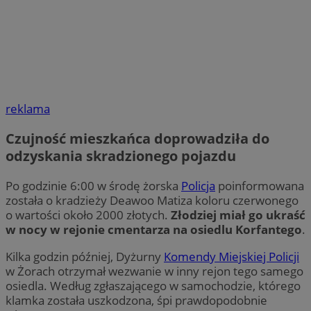
reklama
Czujność mieszkańca doprowadziła do
odzyskania skradzionego pojazdu
Po godzinie 6:00 w środę żorska
Policja
poinformowana
została o kradzieży Deawoo Matiza koloru czerwonego
o wartości około 2000 złotych.
Złodziej miał go ukraść
w nocy w rejonie cmentarza na osiedlu Korfantego
.
Kilka godzin później, Dyżurny
Komendy Miejskiej Policji
w Żorach otrzymał wezwanie w inny rejon tego samego
osiedla. Według zgłaszającego w samochodzie, którego
klamka została uszkodzona, śpi prawdopodobnie