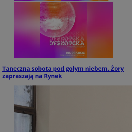
Taneczna sobota pod gołym niebem. Żory
zapraszają na Rynek