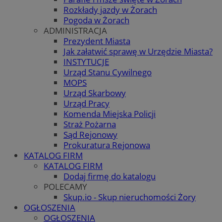
Rozkłady jazdy w Żorach
Pogoda w Żorach
ADMINISTRACJA
Prezydent Miasta
Jak załatwić sprawę w Urzędzie Miasta?
INSTYTUCJE
Urząd Stanu Cywilnego
MOPS
Urząd Skarbowy
Urząd Pracy
Komenda Miejska Policji
Straż Pożarna
Sąd Rejonowy
Prokuratura Rejonowa
KATALOG FIRM
KATALOG FIRM
Dodaj firmę do katalogu
POLECAMY
Skup.io - Skup nieruchomości Żory
OGŁOSZENIA
OGŁOSZENIA