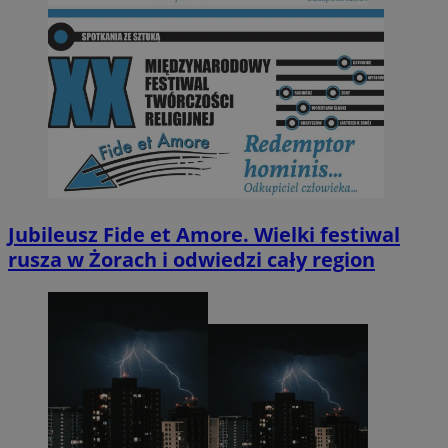
Jubileusz Fide et Amore. Wielki festiwal
rusza w Żorach i odwiedzi cały region