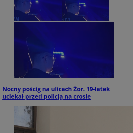
Nocny pościg na ulicach Żor. 19-latek
uciekał przed policją na crosie