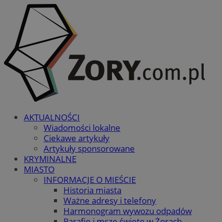
AKTUALNOŚCI
Wiadomości lokalne
Ciekawe artykuły
Artykuły sponsorowane
KRYMINALNE
MIASTO
INFORMACJE O MIEŚCIE
Historia miasta
Ważne adresy i telefony
Harmonogram wywozu odpadów
Parafie i msze święte w Żorach