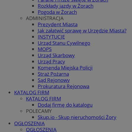
Rozkłady jazdy w Żorach
Pogoda w Żorach
ADMINISTRACJA
Prezydent Miasta
Jak załatwić sprawę w Urzędzie Miasta?
INSTYTUCJE
Urząd Stanu Cywilnego
MOPS
Urząd Skarbowy
Urząd Pracy
Komenda Miejska Policji
Straż Pożarna
Sąd Rejonowy
Prokuratura Rejonowa
KATALOG FIRM
KATALOG FIRM
Dodaj firmę do katalogu
POLECAMY
Skup.io - Skup nieruchomości Żory
OGŁOSZENIA
OGŁOSZENIA