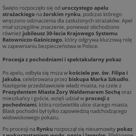
Święto rozpoczęło się od
uroczystego apelu
strażackiego
na
żorskim rynku
, podczas którego
wręczono odznaczenia dla zasłużonych strażaków. Apel
miał szczególne znaczenie, ponieważ obchodzono
również
jubileusz 30-lecia Krajowego Systemu
Ratowniczo-Gaśniczego
, który odgrywa kluczową rolę
w zapewnianiu bezpieczeństwa w Polsce.
Procesja z pochodniami i spektakularny pokaz
Po apelu, odbyła się msza w
kościele pw. św. Filipa i
Jakuba
, celebrowana przez
biskupa Marka Szkudło
.
Następnie przedstawiciele władz miasta, na czele z
Prezydentem Miasta Żory Waldemarem Sochą
oraz
mieszkańcy i goście, wzięli udział w
procesji z
pochodniami
, która rozświetliła ulice starego miasta.
Blask pochodni był tylko zapowiedzią nadchodzącego
widowiskowego pokazu.
Po procesji na
Rynku
rozpoczął się niesamowity
pokaz
z wykorzystaniem wody, ognia i laserów
. Efektowne