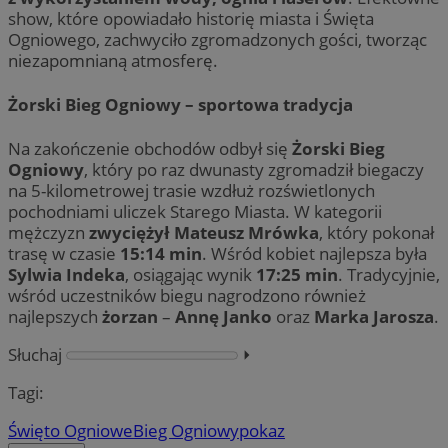
show, które opowiadało historię miasta i Święta
Ogniowego, zachwyciło zgromadzonych gości, tworząc
niezapomnianą atmosferę.
Żorski Bieg Ogniowy – sportowa tradycja
Na zakończenie obchodów odbył się
Żorski Bieg
Ogniowy
, który po raz dwunasty zgromadził biegaczy
na 5-kilometrowej trasie wzdłuż rozświetlonych
pochodniami uliczek Starego Miasta. W kategorii
mężczyzn
zwyciężył Mateusz Mrówka
, który pokonał
trasę w czasie
15:14 min
. Wśród kobiet najlepsza była
Sylwia Indeka
, osiągając wynik
17:25 min
. Tradycyjnie,
wśród uczestników biegu nagrodzono również
najlepszych
żorzan
–
Annę Janko
oraz
Marka Jarosza
.
Słuchaj
⏵︎
Tagi:
Święto Ogniowe
Bieg Ogniowy
pokaz