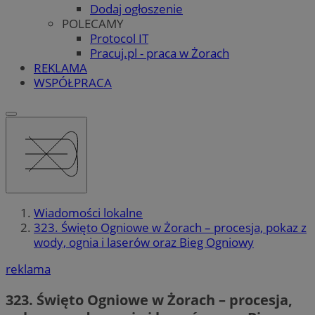
Dodaj ogłoszenie
POLECAMY
Protocol IT
Pracuj.pl - praca w Żorach
REKLAMA
WSPÓŁPRACA
Wiadomości lokalne
323. Święto Ogniowe w Żorach – procesja, pokaz z
wody, ognia i laserów oraz Bieg Ogniowy
reklama
323. Święto Ogniowe w Żorach – procesja,