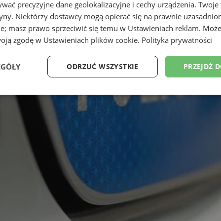
wać precyzyjne dane geolokalizacyjne i cechy urządzenia. Twoje
tryny. Niektórzy dostawcy mogą opierać się na prawnie uzasadnio
ie; masz prawo sprzeciwić się temu w
Ustawieniach reklam
. Może
woją zgodę w
Ustawieniach plików cookie
.
Polityka prywatności
EGÓŁY
ODRZUĆ WSZYSTKIE
PRZEJDŹ 
Wydajność
Targetowanie
Funkcjonalność
Ni
ezbędne
Wydajność
Targetowanie
Funkcjonalność
Niesklasyfikow
ie umożliwiają korzystanie z podstawowych funkcji strony internetowej, takich jak log
Bez niezbędnych plików cookie nie można prawidłowo korzystać ze strony internetowe
Okres
Provider
/
Domena
Opis
przechowywania