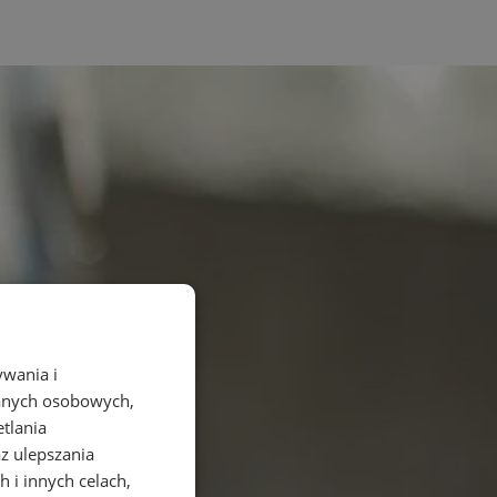
ywania i
danych osobowych,
etlania
az ulepszania
 i innych celach,