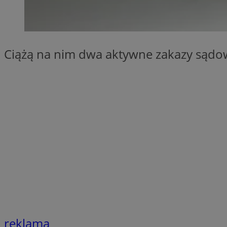
SessID
QeSessID
MvSessID
Ciążą na nim dwa aktywne zakazy sądow
__cf_bm
suid
INGRESSCOOKIE
euds
VISITOR_PRIVACY_
reklama