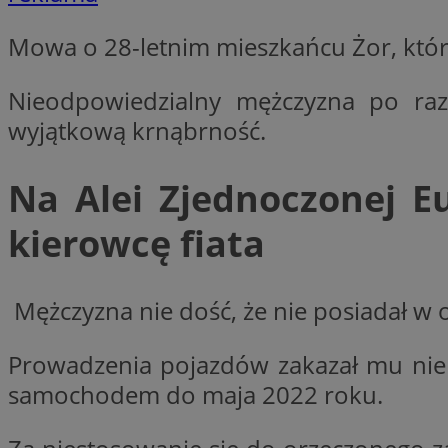
Mowa o 28-letnim mieszkańcu Żor, któr
li_gc
Nieodpowiedzialny mężczyzna po raz
wyjątkową krnąbrność.
CookieScriptConse
Na Alei Zjednoczonej Eu
kierowcę fiata
Nazwa
Nazwa
Nazwa
gid_CAESEEbgrCsX
Mężczyzna nie dość, że nie posiadał w 
_ga_L2744325BY
__mguid_
tt_viewer
_ga
Prowadzenia pojazdów zakazał mu nie 
DSID
samochodem do maja 2022 roku.
ADKUID