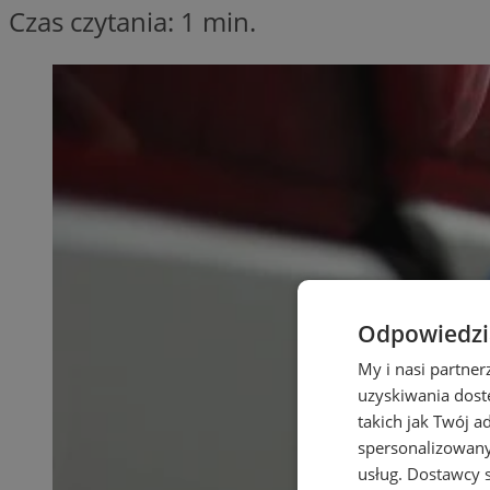
Czas czytania: 1 min.
Odpowiedzia
My i nasi partne
uzyskiwania dost
takich jak Twój a
spersonalizowanyc
usług.
Dostawcy s