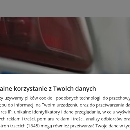
lne korzystanie z Twoich danych
rzy używamy plików cookie i podobnych technologii do przechow
ępu do informacji na Twoim urządzeniu oraz do przetwarzania 
dres IP, unikalne identyfikatory i dane przeglądania, w celu wyświ
h reklam i treści, pomiaru reklam i treści, analizy odbiorców or
tron trzecich (1845)
mogą również przetwarzać Twoje dane w tych