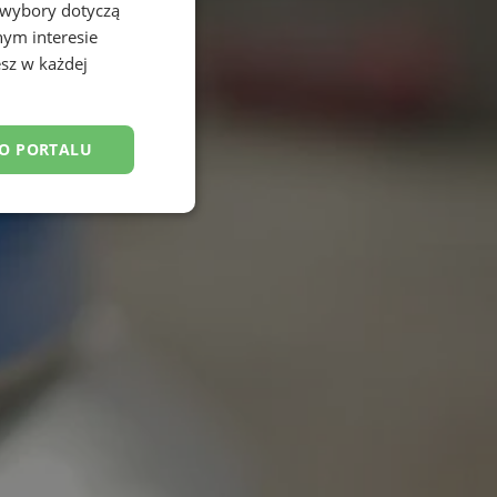
 wybory dotyczą
nym interesie
sz w każdej
DO PORTALU
esklasyfikowane
ane
owanie użytkownika i
j.