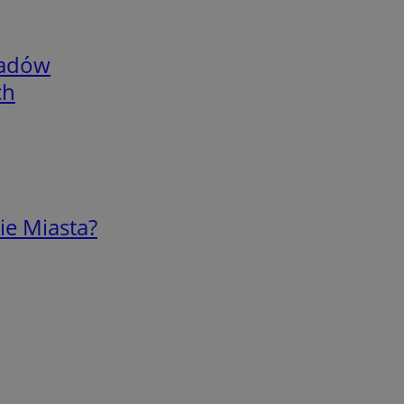
adów
ch
ie Miasta?