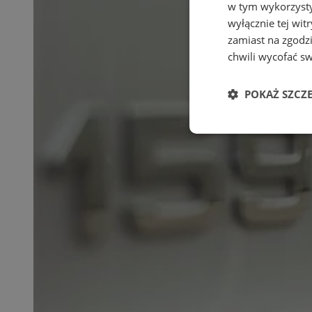
w tym wykorzysty
wyłącznie tej wi
zamiast na zgodz
chwili wycofać s
POKAŻ SZCZ
Niezbędne
Ni
Niezbędne pliki cook
zarządzanie kontem. 
Nazwa