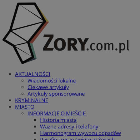
AKTUALNOŚCI
Wiadomości lokalne
Ciekawe artykuły
Artykuły sponsorowane
KRYMINALNE
MIASTO
INFORMACJE O MIEŚCIE
Historia miasta
Ważne adresy i telefony
Harmonogram wywozu odpadów
Parafie i msze święte w Żorach