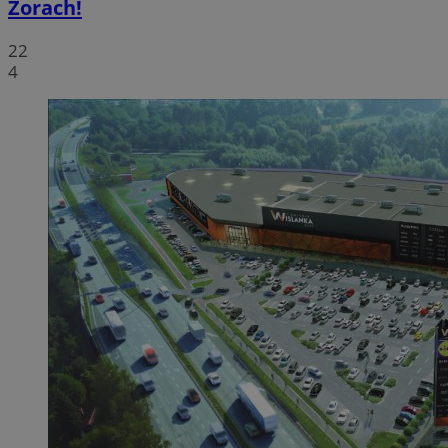
Żorach!
22
4