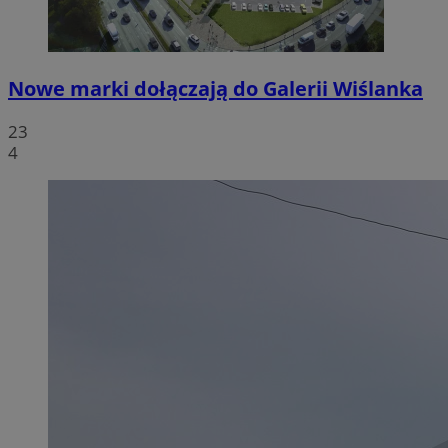
Nowe marki dołączają do Galerii Wiślanka
23
4