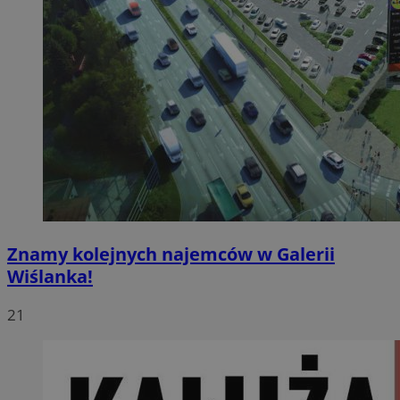
Znamy kolejnych najemców w Galerii
Wiślanka!
21