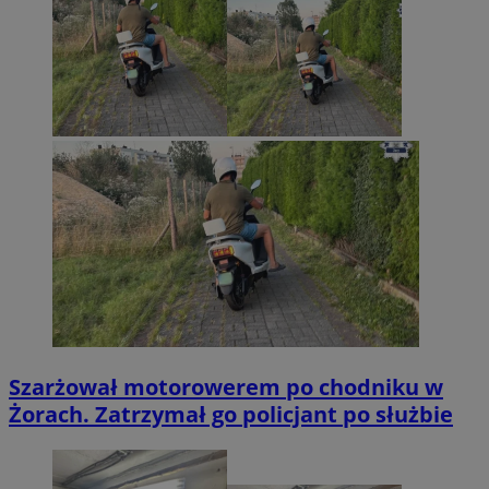
Szarżował motorowerem po chodniku w
Żorach. Zatrzymał go policjant po służbie