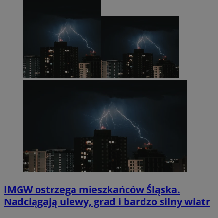
IMGW ostrzega mieszkańców Śląska.
Nadciągają ulewy, grad i bardzo silny wiatr