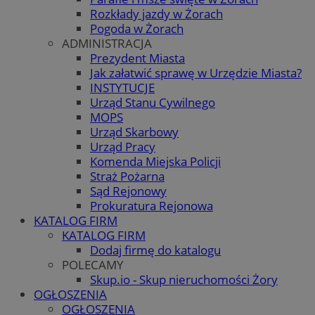
Rozkłady jazdy w Żorach
Pogoda w Żorach
ADMINISTRACJA
Prezydent Miasta
Jak załatwić sprawę w Urzędzie Miasta?
INSTYTUCJE
Urząd Stanu Cywilnego
MOPS
Urząd Skarbowy
Urząd Pracy
Komenda Miejska Policji
Straż Pożarna
Sąd Rejonowy
Prokuratura Rejonowa
KATALOG FIRM
KATALOG FIRM
Dodaj firmę do katalogu
POLECAMY
Skup.io - Skup nieruchomości Żory
OGŁOSZENIA
OGŁOSZENIA