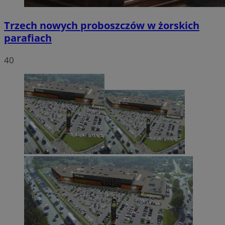
Trzech nowych proboszczów w żorskich
parafiach
40