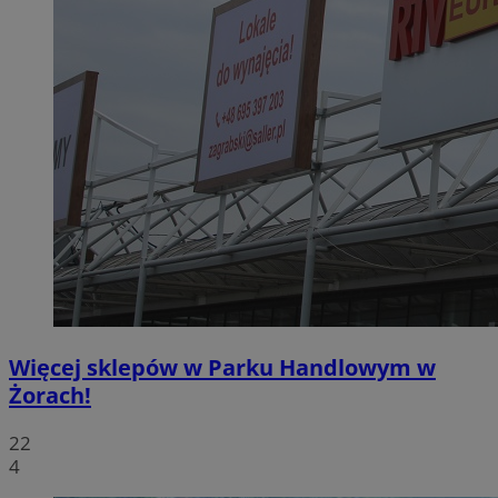
Więcej sklepów w Parku Handlowym w
Żorach!
22
4