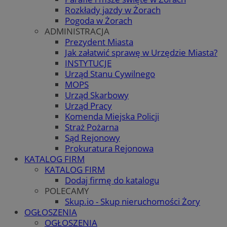
Rozkłady jazdy w Żorach
Pogoda w Żorach
ADMINISTRACJA
Prezydent Miasta
Jak załatwić sprawę w Urzędzie Miasta?
INSTYTUCJE
Urząd Stanu Cywilnego
MOPS
Urząd Skarbowy
Urząd Pracy
Komenda Miejska Policji
Straż Pożarna
Sąd Rejonowy
Prokuratura Rejonowa
KATALOG FIRM
KATALOG FIRM
Dodaj firmę do katalogu
POLECAMY
Skup.io - Skup nieruchomości Żory
OGŁOSZENIA
OGŁOSZENIA