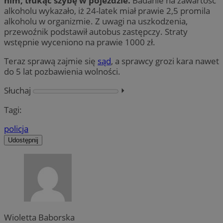
nim, tłukąc szybę w pojeździe.
Badanie na zawartość
alkoholu wykazało, iż 24-latek miał prawie 2,5 promila
alkoholu w organizmie. Z uwagi na uszkodzenia,
przewoźnik podstawił autobus zastępczy. Straty
wstępnie wyceniono na prawie 1000 zł.
Teraz sprawą zajmie się
sąd
, a sprawcy grozi kara nawet
do 5 lat pozbawienia wolności.
Słuchaj
⏵︎
Tagi:
policja
Udostępnij
Wioletta Baborska