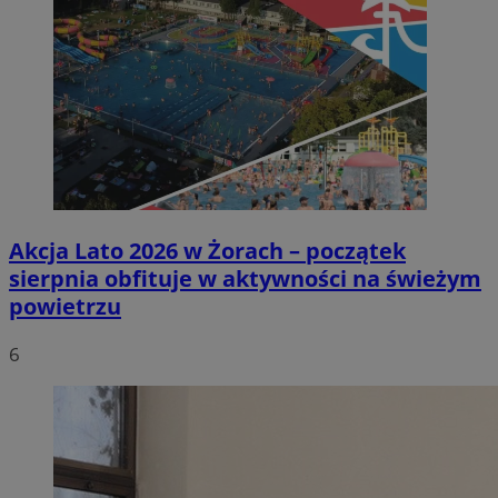
Akcja Lato 2026 w Żorach – początek
sierpnia obfituje w aktywności na świeżym
powietrzu
6