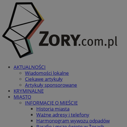
AKTUALNOŚCI
Wiadomości lokalne
Ciekawe artykuły
Artykuły sponsorowane
KRYMINALNE
MIASTO
INFORMACJE O MIEŚCIE
Historia miasta
Ważne adresy i telefony
Harmonogram wywozu odpadów
Parafie i msze święte w Żorach