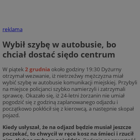
reklama
Wybił szybę w autobusie, bo
chciał dostać siędo centrum
W piątek
2 grudnia
około godziny 19:30 Dyżurny
otrzymał wezwanie, iż nietrzeźwy mężczyzna miał
wybić szybę w autobusie komunikacji miejskiej. Przybyli
na miejsce policjanci szybko namierzyli i zatrzymali
sprawcę. Okazało się, iż 24-letni żorzanin nie umiał
pogodzić się z godziną zaplanowanego odjazdu i
początkowo pokłócił się z kierowcą, a następnie skopał
pojazd.
Kiedy usłyszał, że na odjazd będzie musiał jeszcze
poczekać, to chwycił w ręce kosz na śmieci i rzucił