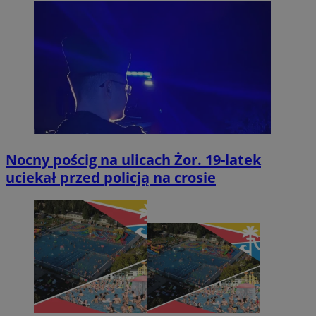
Nocny pościg na ulicach Żor. 19-latek
uciekał przed policją na crosie