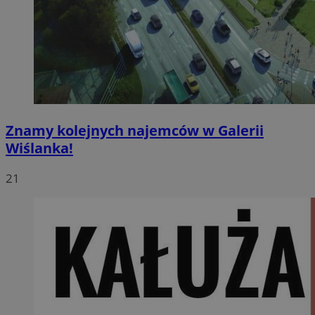
Znamy kolejnych najemców w Galerii
Wiślanka!
21