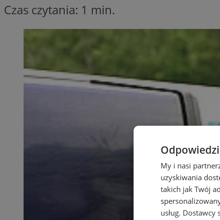
Czas czytania: 1 min.
Odpowiedzia
My i nasi partne
uzyskiwania dost
takich jak Twój a
spersonalizowanyc
usług.
Dostawcy s