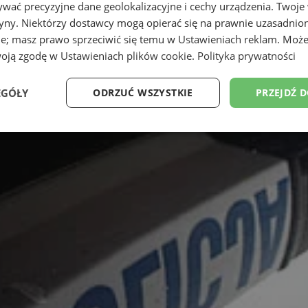
wać precyzyjne dane geolokalizacyjne i cechy urządzenia. Twoje
tryny. Niektórzy dostawcy mogą opierać się na prawnie uzasadnio
ie; masz prawo sprzeciwić się temu w
Ustawieniach reklam
. Może
woją zgodę w
Ustawieniach plików cookie
.
Polityka prywatności
EGÓŁY
ODRZUĆ WSZYSTKIE
PRZEJDŹ 
Wydajność
Targetowanie
Funkcjonalność
Ni
ezbędne
Wydajność
Targetowanie
Funkcjonalność
Niesklasyfikow
ie umożliwiają korzystanie z podstawowych funkcji strony internetowej, takich jak log
Bez niezbędnych plików cookie nie można prawidłowo korzystać ze strony internetowe
Okres
Provider
/
Domena
Opis
przechowywania