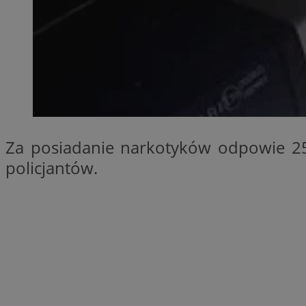
SessID
QeSessID
MvSessID
__cf_bm
suid
Za posiadanie narkotyków odpowie 25-
INGRESSCOOKIE
policjantów.
euds
VISITOR_PRIVACY_