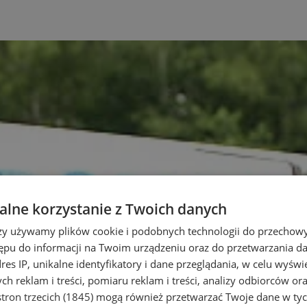
lne korzystanie z Twoich danych
rzy używamy plików cookie i podobnych technologii do przechow
ępu do informacji na Twoim urządzeniu oraz do przetwarzania 
dres IP, unikalne identyfikatory i dane przeglądania, w celu wyświ
h reklam i treści, pomiaru reklam i treści, analizy odbiorców or
tron trzecich (1845)
mogą również przetwarzać Twoje dane w tych