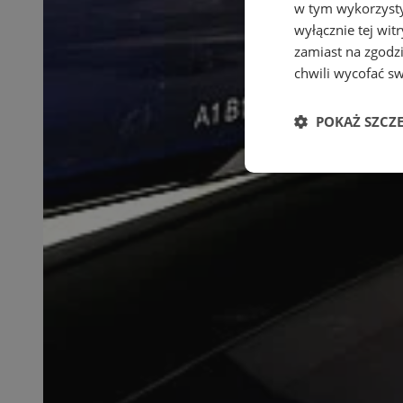
w tym wykorzysty
wyłącznie tej wi
zamiast na zgodz
chwili wycofać s
POKAŻ SZCZ
Niezbędne
Ni
Niezbędne pliki cook
zarządzanie kontem. 
Nazwa