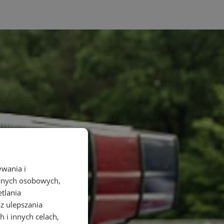
ywania i
danych osobowych,
etlania
az ulepszania
 i innych celach,