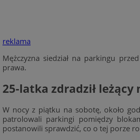
li_gc
reklama
CookieScriptConse
Mężczyzna siedział na parkingu przed
prawa.
Nazwa
25-latka zdradził leżąc
Nazwa
Nazwa
gid_CAESEEbgrCsX
_ga_L2744325BY
__mguid_
tt_viewer
W nocy z piątku na sobotę, około godz
_ga
patrolowali parkingi pomiędzy bloka
DSID
postanowili sprawdzić, co o tej porze r
ADKUID