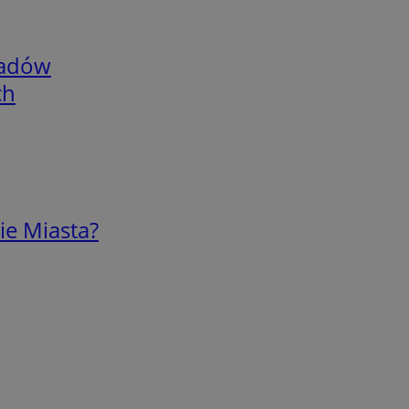
adów
ch
ie Miasta?