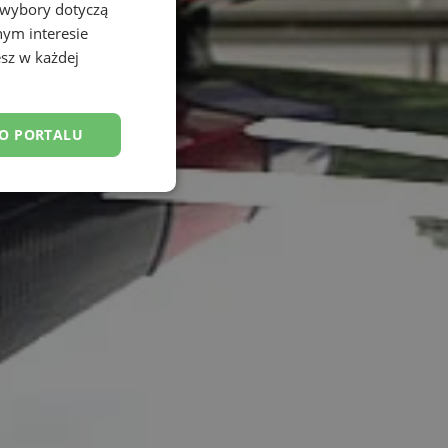
 wybory dotyczą
nym interesie
sz w każdej
DO PORTALU
esklasyfikowane
ane
owanie użytkownika i
j.