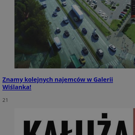
Znamy kolejnych najemców w Galerii
Wiślanka!
21