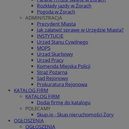
Rozkłady jazdy w Żorach
Pogoda w Żorach
ADMINISTRACJA
Prezydent Miasta
Jak załatwić sprawę w Urzędzie Miasta?
INSTYTUCJE
Urząd Stanu Cywilnego
MOPS
Urząd Skarbowy
Urząd Pracy
Komenda Miejska Policji
Straż Pożarna
Sąd Rejonowy
Prokuratura Rejonowa
KATALOG FIRM
KATALOG FIRM
Dodaj firmę do katalogu
POLECAMY
Skup.io - Skup nieruchomości Żory
OGŁOSZENIA
OGŁOSZENIA