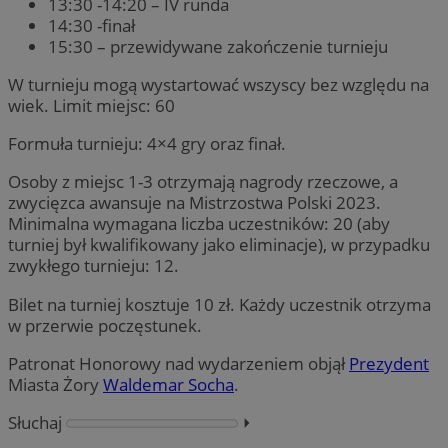
13:30 -14:20 – IV runda
14:30 -finał
15:30 – przewidywane zakończenie turnieju
W turnieju mogą wystartować wszyscy bez względu na
wiek. Limit miejsc: 60
Formuła turnieju: 4×4 gry oraz finał.
Osoby z miejsc 1-3 otrzymają nagrody rzeczowe, a
zwycięzca awansuje na Mistrzostwa Polski 2023.
Minimalna wymagana liczba uczestników: 20 (aby
turniej był kwalifikowany jako eliminacje), w przypadku
zwykłego turnieju: 12.
Bilet na turniej kosztuje 10 zł. Każdy uczestnik otrzyma
w przerwie poczęstunek.
Patronat Honorowy nad wydarzeniem objął
Prezydent
Miasta Żory
Waldemar Socha
.
Słuchaj
⏵︎