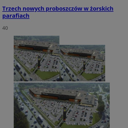
Trzech nowych proboszczów w żorskich
parafiach
40