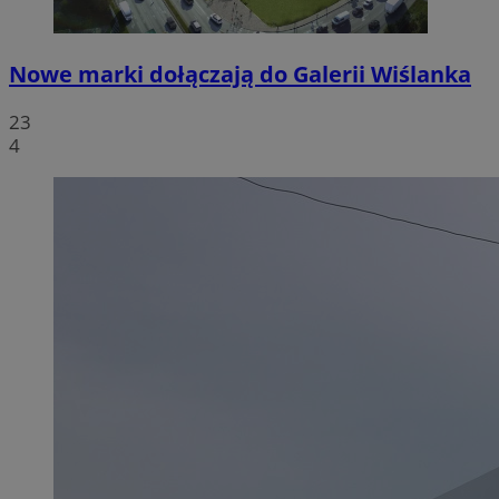
Nowe marki dołączają do Galerii Wiślanka
23
4