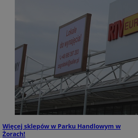
Więcej sklepów w Parku Handlowym w
Żorach!