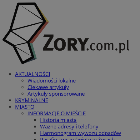
AKTUALNOŚCI
Wiadomości lokalne
Ciekawe artykuły
Artykuły sponsorowane
KRYMINALNE
MIASTO
INFORMACJE O MIEŚCIE
Historia miasta
Ważne adresy i telefony
Harmonogram wywozu odpadów
Parafie i msze święte w Żorach